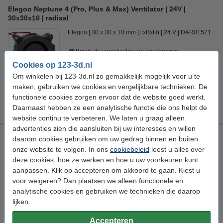
Elegoo Neptune 4 (Pro, Plus & Max) Ventilator | 24V |
30x30x10 | radiaal
Elegoo
30 x 30 x 10 mm (LxBxH)
24 V
DAR01521
Bekijk de specificaties en beschrijving
Direct leverbaar
Cookies op 123-3d.nl
Nu bestellen is maandag in huis
Om winkelen bij 123-3d.nl zo gemakkelijk mogelijk voor u te
maken, gebruiken we cookies en vergelijkbare technieken. De
€ 5,50
functionele cookies zorgen ervoor dat de website goed werkt.
5% korting:
Bestellen
€ 5,23
Daarnaast hebben ze een analytische functie die ons helpt de
website continu te verbeteren. We laten u graag alleen
advertenties zien die aansluiten bij uw interesses en willen
Elegoo Neptune 4 (Pro, Plus & Max) Ventilator | 24V |
daarom cookies gebruiken om uw gedrag binnen en buiten
40x40x50 | radiaal
onze website te volgen. In ons
cookiebeleid
leest u alles over
Elegoo
DAR01522
deze cookies, hoe ze werken en hoe u uw voorkeuren kunt
aanpassen. Klik op accepteren om akkoord te gaan. Kiest u
Bekijk de specificaties en beschrijving
voor weigeren? Dan plaatsen we alleen functionele en
Direct leverbaar
analytische cookies en gebruiken we technieken die daarop
Nu bestellen is maandag in huis
lijken.
€ 6,50
Accepteren