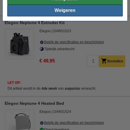
5% korting:
Bestellen
€ 6,18
Weigeren
Elegoo Neptune 4 Extruder Kit
Elegoo
DAR01523
Bekijk de specificaties en beschrijving
Tijdelijk uitverkocht
€ 49,95
Bestellen
LET OP:
Dit artikel wordt in de
4de week
van
augustus
verwacht.
Elegoo Neptune 4 Heated Bed
Elegoo
DAR01524
Bekijk de specificaties en beschrijving
Direct leverbaar