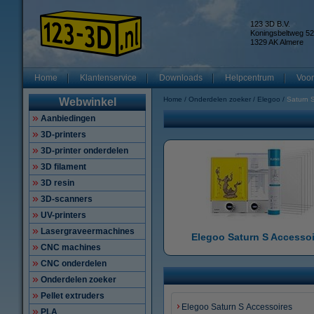
123 3D B.V.
Koningsbeltweg 52
1329 AK Almere
Home
Klantenservice
Downloads
Helpcentrum
Voor
Home
Onderdelen zoeker
Elegoo
Saturn 
Webwinkel
Aanbiedingen
3D-printers
3D-printer onderdelen
3D filament
3D resin
3D-scanners
UV-printers
Lasergraveermachines
Elegoo Saturn S Accesso
CNC machines
CNC onderdelen
Onderdelen zoeker
Pellet extruders
Elegoo Saturn S Accessoires
PLA