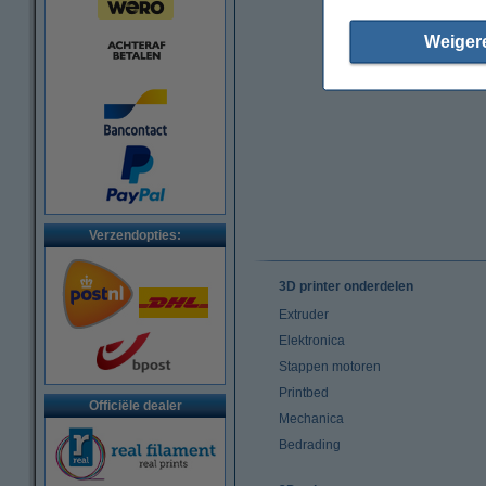
Weiger
Verzendopties:
3D printer onderdelen
Extruder
Elektronica
Stappen motoren
Printbed
Officiële dealer
Mechanica
Bedrading