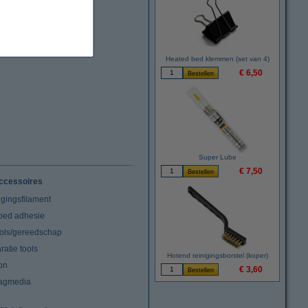
Heated bed klemmen (set van 4)
€ 6,50
Super Lube
€ 7,50
ccessoires
igingsfilament
tbed adhesie
ools/gereedschap
atie tools
Hotend reinigingsborstel (koper)
on
€ 3,60
agmedia