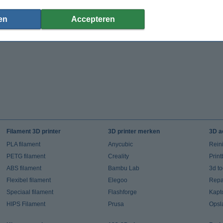
en
Accepteren
Filament 3D printer
3D printer merken
3D a
PLA filament
Anycubic
Rein
PETG filament
Creality
Prin
ABS filament
Bambu Lab
3d t
Flexibel filament
Elegoo
Repar
Speciaal filament
Flashforge
Kapt
HIPS Filament
Prusa
Opsl