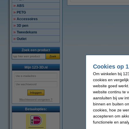
ABS
PETG
Accessoires
3D pen
Tweedekans
Outlet
Zoek een product
Zoek
Cookies op 1
Mijn 123-3D.nl
Om winkelen bij 123
cookies en vergelij
website goed werkt.
website continu te 
aansluiten bij uw i
Wachtwoord vergeten ?
binnen en buiten on
Betaalopties:
cookies, hoe ze we
accepteren om akko
functionele en anal