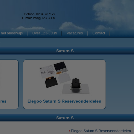
Telefoon: 0294-787127
E-mail:
info@123-3D.nl
 het onderwijs
Over 123-3D.nl
Vacatures
Contact
S
Saturn S
ires
Elegoo Saturn S Reserveonderdelen
Saturn S
Elegoo Saturn S Reserveonderdelen