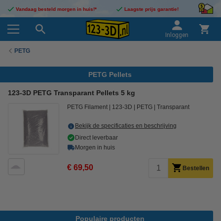
Vandaag besteld morgen in huis!*
Laagste prijs garantie!
Inloggen
PETG
PETG Pellets
123-3D PETG Transparant Pellets 5 kg
PETG Filament
123-3D
PETG
Transparant
Bekijk de specificaties en beschrijving
Direct leverbaar
Morgen in huis
€ 69,50
Bestellen
Populaire producten