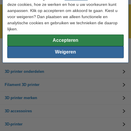
deze cookies, hoe ze werken en hoe u uw voorkeuren kunt
aanpassen. Klik op accepteren om akkoord te gaan. Kiest u
Meer dan 5 miljoen klanten!
voor weigeren? Dan plaatsen we alleen functionele en
Voor 23.59 uur besteld, morgen in huis!
analytische cookies en gebruiken we technieken die daarop
lijken.
Laagste prijs garantie!
Accepteren
Hulp nodig? Bel ons op 0294-787127
Weigeren
Op werkdagen van 9.00 tot 22.00 uur
3D printer onderdelen
Filament 3D printer
3D printer merken
3D accessoires
3D-printer