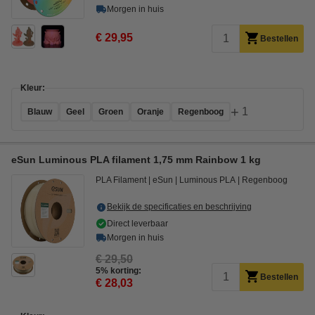
Morgen in huis
€ 29,95
Bestellen
Kleur:
+
1
Blauw
Geel
Groen
Oranje
Regenboog
eSun Luminous PLA filament 1,75 mm Rainbow 1 kg
PLA Filament
eSun
Luminous PLA
Regenboog
Bekijk de specificaties en beschrijving
Direct leverbaar
Morgen in huis
€ 29,50
5% korting:
Bestellen
€ 28,03