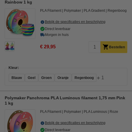
Rainbow 1 kg
PLA Filament
Polymaker
PLA Gradient
Regenboog
Bekijk de specificaties en beschrijving
Direct leverbaar
Morgen in huis
€ 29,95
Bestellen
Kleur:
+
1
Blauw
Geel
Groen
Oranje
Regenboog
Polymaker Panchroma PLA Luminous filament 1,75 mm Pink
1 kg
PLA Filament
Polymaker
PLA Luminous
Roze
Bekijk de specificaties en beschrijving
Direct leverbaar