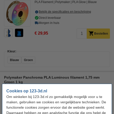
PLA Filament
Polymaker
PLA Glow
Blauw
Bekijk de specificaties en beschrijving
Direct leverbaar
Morgen in huis
€ 29,95
Bestellen
Kleur:
Blauw
Groen
Polymaker Panchroma PLA Luminous filament 1,75 mm
Green 1 kg
PLA Filament
Polymaker
PLA Luminous
Groen
Cookies op 123-3d.nl
Om winkelen bij 123-3d.nl zo gemakkelijk mogelijk voor u te
Bekijk de specificaties en beschrijving
maken, gebruiken we cookies en vergelijkbare technieken. De
Direct leverbaar
functionele cookies zorgen ervoor dat de website goed werkt.
Morgen in huis
Daarnaast hebben ze een analytische functie die ons helpt de