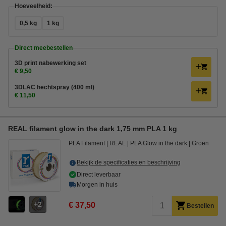
Hoeveelheid:
0,5 kg
1 kg
Direct meebestellen
3D print nabewerking set
€ 9,50
3DLAC hechtspray (400 ml)
€ 11,50
REAL filament glow in the dark 1,75 mm PLA 1 kg
PLA Filament
REAL
PLA Glow in the dark
Groen
Bekijk de specificaties en beschrijving
Direct leverbaar
Morgen in huis
2
€ 37,50
Bestellen