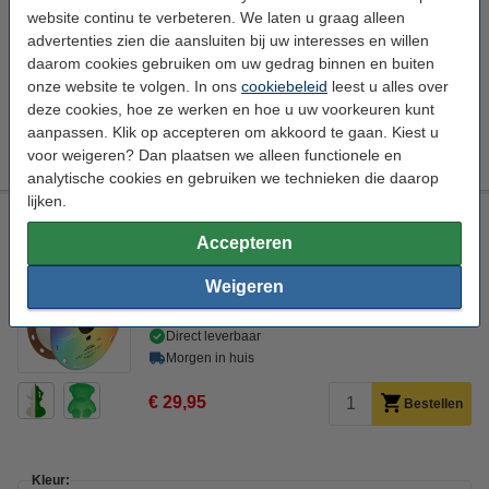
website continu te verbeteren. We laten u graag alleen
€ 29,95
Bestellen
advertenties zien die aansluiten bij uw interesses en willen
daarom cookies gebruiken om uw gedrag binnen en buiten
onze website te volgen. In ons
cookiebeleid
leest u alles over
Kleur:
deze cookies, hoe ze werken en hoe u uw voorkeuren kunt
aanpassen. Klik op accepteren om akkoord te gaan. Kiest u
+
1
Blauw
Geel
Groen
Oranje
Regenboog
voor weigeren? Dan plaatsen we alleen functionele en
analytische cookies en gebruiken we technieken die daarop
lijken.
Polymaker Panchroma PLA Glow filament 1,75 mm Green 1
kg
Accepteren
PLA Filament
Polymaker
PLA Glow
Groen
Weigeren
Bekijk de specificaties en beschrijving
Direct leverbaar
Morgen in huis
€ 29,95
Bestellen
Kleur: