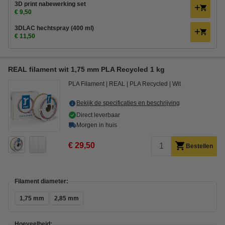
3D print nabewerking set
€ 9,50
3DLAC hechtspray (400 ml)
€ 11,50
REAL filament wit 1,75 mm PLA Recycled 1 kg
PLA Filament
REAL
PLA Recycled
Wit
Bekijk de specificaties en beschrijving
Direct leverbaar
Morgen in huis
€ 29,50
Bestellen
Filament diameter:
1,75 mm
2,85 mm
Hoeveelheid: