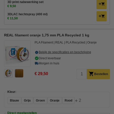
3D print nabewerking set
€ 9,50
3DLAC hechtspray (400 ml)
€ 11,50
REAL filament oranje 1,75 mm PLA Recycled 1 kg
PLA Filament
REAL
PLA Recycled
Oranje
Bekijk de specificaties en beschrijving
Direct leverbaar
Morgen in huis
€ 29,50
Bestellen
Kleur:
+
2
Blauw
Grijs
Groen
Oranje
Rood
Direct meebestellen