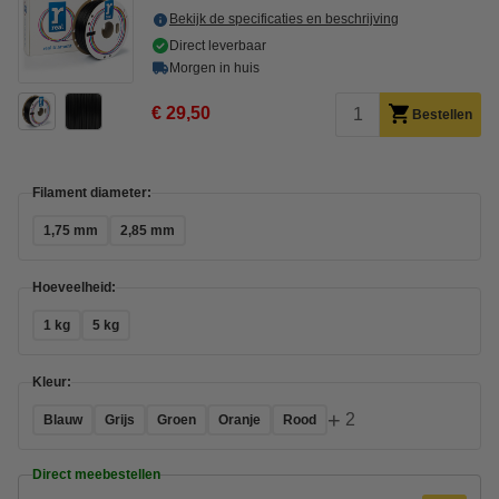
Bekijk de specificaties en beschrijving
Direct leverbaar
Morgen in huis
€ 29,50
Bestellen
Filament diameter:
1,75 mm
2,85 mm
Hoeveelheid:
1 kg
5 kg
Kleur:
+
2
Blauw
Grijs
Groen
Oranje
Rood
Direct meebestellen