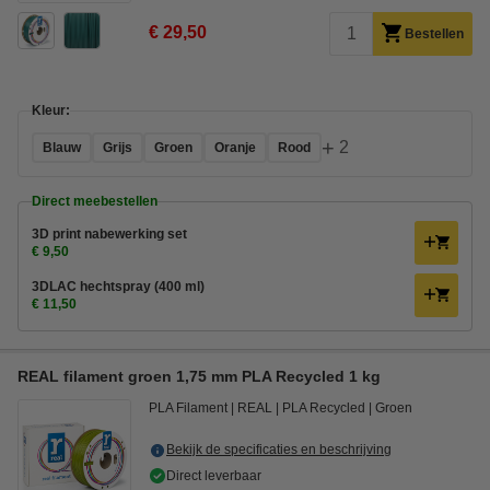
€ 29,50
Bestellen
Kleur:
+
2
Blauw
Grijs
Groen
Oranje
Rood
Direct meebestellen
3D print nabewerking set
€ 9,50
3DLAC hechtspray (400 ml)
€ 11,50
REAL filament groen 1,75 mm PLA Recycled 1 kg
PLA Filament
REAL
PLA Recycled
Groen
Bekijk de specificaties en beschrijving
Direct leverbaar