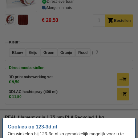
Direct leverbaar
Morgen in huis
€ 29,50
Bestellen
Kleur:
+
2
Blauw
Grijs
Groen
Oranje
Rood
Direct meebestellen
3D print nabewerking set
€ 9,50
3DLAC hechtspray (400 ml)
€ 11,50
REAL filament grijs 1,75 mm PLA Recycled 1 kg
PLA Filament
REAL
PLA Recycled
Grijs
Cookies op 123-3d.nl
Om winkelen bij 123-3d.nl zo gemakkelijk mogelijk voor u te
Bekijk de specificaties en beschrijving