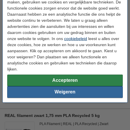
maken, gebruiken we cookies en vergelijkbare technieken. De
Direct leverbaar
functionele cookies zorgen ervoor dat de website goed werkt.
Morgen in huis
Daarnaast hebben ze een analytische functie die ons helpt de
website continu te verbeteren. We laten u graag alleen
€ 29,50
Bestellen
advertenties zien die aansluiten bij uw interesses en willen
daarom cookies gebruiken om uw gedrag binnen en buiten
onze website te volgen. In ons
cookiebeleid
leest u alles over
deze cookies, hoe ze werken en hoe u uw voorkeuren kunt
Kleur:
aanpassen. Klik op accepteren om akkoord te gaan. Kiest u
+
2
Blauw
Grijs
Groen
Oranje
Rood
voor weigeren? Dan plaatsen we alleen functionele en
analytische cookies en gebruiken we technieken die daarop
lijken.
Direct meebestellen
3D print nabewerking set
Accepteren
€ 9,50
Weigeren
3DLAC hechtspray (400 ml)
€ 11,50
REAL filament zwart 1,75 mm PLA Recycled 5 kg
PLA Filament
REAL
PLA Recycled
Zwart