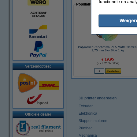
functionele en anal
Populaire artikelen van klanten die
Weiger
Polymaker Panchroma PLA Matte filamen
1,75 mm Sky Blue 1 kg
€ 19,95
(Incl. 21% BTW)
Verzendopties:
3D printer onderdelen
Extruder
Elektronica
Officiële dealer
Stappen motoren
Printbed
Mechanica