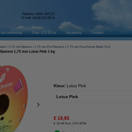
Telefoon: 0294-787127
E-mail:
info@123-3D.nl
 het onderwijs
Over 123-3D.nl
Vacatures
Contact
aker
1,75 mm filament
1,75 mm PLA filament
1,75 mm Panchroma Matte PLA
ilament 1,75 mm Lotus Pink 1 kg
Kleur:
Lotus Pink
Lotus Pink
€ 19,95
€ 16,49 Excl. 21% BTW