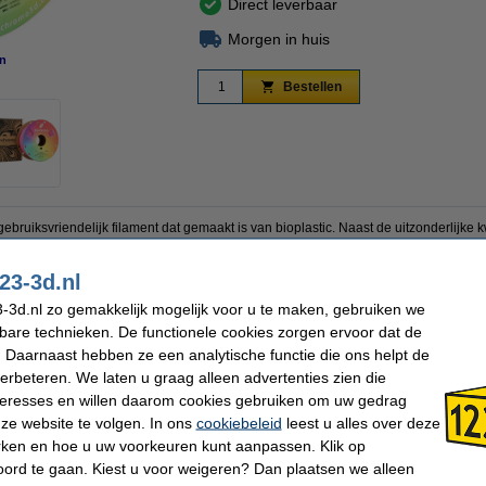
Direct leverbaar
Morgen in huis
n
vergroten
Bestellen
ruiksvriendelijk filament dat gemaakt is van bioplastic. Naast de uitzonderlijke k
tstraling verbergt laaglijnen en geeft uw prints een gladde uitstraling. Hierdoor is 
iterlijk ook belangrijk is. Met Panchroma Matte zal uw print altijd een professionele
23-3d.nl
m en komt op een spoel van 1 kg.
-3d.nl zo gemakkelijk mogelijk voor u te maken, gebruiken we
kbare technieken. De functionele cookies zorgen ervoor dat de
 Daarnaast hebben ze een analytische functie die ons helpt de
PLA Filament
Printtemperatuur:
Polymaker
Heated bed temp:
verbeteren. We laten u graag alleen advertenties zien die
PLA Matte
Spoel buitendiameter:
nteresses en willen daarom cookies gebruiken om uw gedrag
Lotus Pink
Spoel binnendiameter:
ze website te volgen. In ons
cookiebeleid
leest u alles over deze
1,75 mm
Spoel breedte:
1 kg
Ons Artikelnr:
rken en hoe u uw voorkeuren kunt aanpassen. Klik op
ord te gaan. Kiest u voor weigeren? Dan plaatsen we alleen