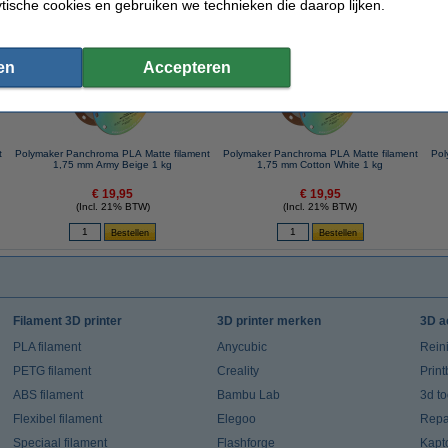
ytische cookies en gebruiken we technieken die daarop lijken.
 dit artikel ook besteld hebben
en
Accepteren
t
Polymaker Panchroma PLA Matte filament
Polymaker Panchroma PLA Matte filament
Pol
1,75 mm Army Beige 1 kg
1,75 mm Cotton White 1 kg
€ 19,95
€ 19,95
(Incl. 21% BTW)
(Incl. 21% BTW)
Filament 3D printer
3D printer merken
3D a
PLA filament
Anycubic
Rein
PETG filament
Creality
Prin
ABS filament
Bambu Lab
3d t
Flexibel filament
Elegoo
Repar
Speciaal filament
Flashforge
Kapt