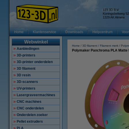
123 3D B.V.
Koningsbeltweg 52
1329 AK Almere
Home
Klantenservice
Downloads
Helpcentrum
Voor
Webwinkel
Home
3D filament
Filament merk
Polym
Aanbiedingen
Polymaker Panchroma PLA Matte f
3D-printers
3D-printer onderdelen
3D filament
3D resin
3D-scanners
UV-printers
Lasergraveermachines
CNC machines
CNC onderdelen
Onderdelen zoeker
Pellet extruders
PLA