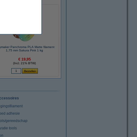
ymaker Panchroma PLA Matte filament
1,75 mm Sakura Pink 1 kg
€ 19,95
(Incl. 21% BTW)
ccessoires
igingsfilament
tbed adhesie
ools/gereedschap
atie tools
on