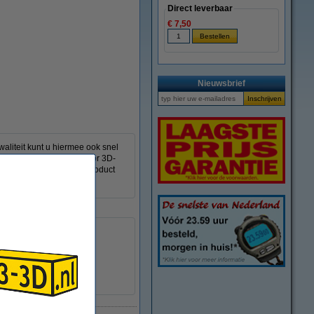
Direct leverbaar
€ 7,50
vergroten
Nieuwsbrief
waliteit kunt u hiermee ook snel
het een ideaal filament voor 3D-
 uitstraling hebben. Dit product
190 - 230 °C
25 - 60 °C
Ø 20,0 cm
Ø 5,5 cm
6,8 cm
DFP14475