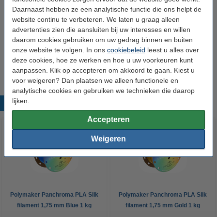
Daarnaast hebben ze een analytische functie die ons helpt de
Spoel binnendiameter:
Ø 5,5 cm
website continu te verbeteren. We laten u graag alleen
Spoel breedte:
6,8 cm
advertenties zien die aansluiten bij uw interesses en willen
daarom cookies gebruiken om uw gedrag binnen en buiten
Ons Artikelnr:
DFP14447
onze website te volgen. In ons
cookiebeleid
leest u alles over
Vervangt artikelnr oud:
DFP14327
deze cookies, hoe ze werken en hoe u uw voorkeuren kunt
aanpassen. Klik op accepteren om akkoord te gaan. Kiest u
voor weigeren? Dan plaatsen we alleen functionele en
analytische cookies en gebruiken we technieken die daarop
lijken.
Populaire producten
Accepteren
Weigeren
Polymaker Panchroma PLA Silk
Polymaker Panchroma PLA Silk
filament 1,75 mm Blue 1 kg
filament 1,75 mm Gold 1 kg