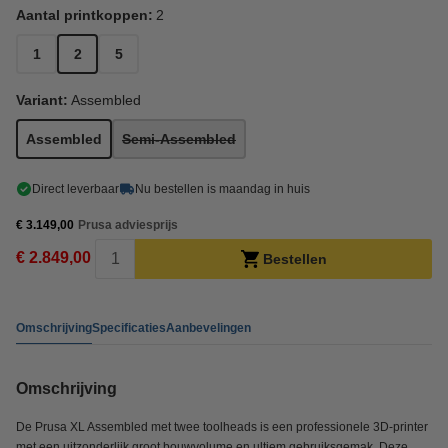
Aantal printkoppen:
2
1
2
5
Variant:
Assembled
Assembled
Semi-Assembled
Direct leverbaar
Nu bestellen is maandag in huis
€ 3.149,00
Prusa adviesprijs
€ 2.849,00
Bestellen
Omschrijving
Specificaties
Aanbevelingen
Omschrijving
De Prusa XL Assembled met twee toolheads is een professionele 3D-printer
met een uitzonderlijk groot bouwvolume en ultiem gebruiksgemak. Deze