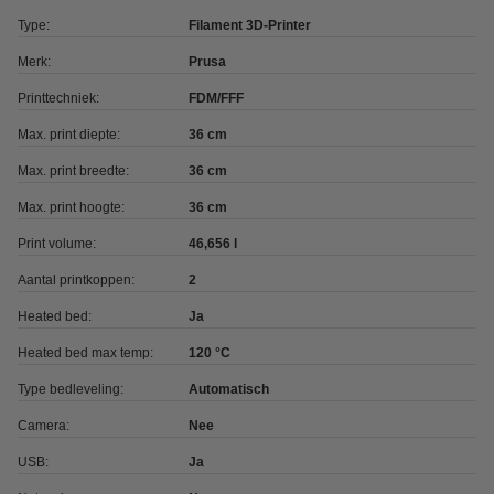
Type:
Filament 3D-Printer
Merk:
Prusa
Printtechniek:
FDM/FFF
Max. print diepte:
36 cm
Max. print breedte:
36 cm
Max. print hoogte:
36 cm
Print volume:
46,656 l
Aantal printkoppen:
2
Heated bed:
Ja
Heated bed max temp:
120 °C
Type bedleveling:
Automatisch
Camera:
Nee
USB:
Ja