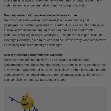
toolheads en is later uit te breiden tot vijf koppen, wat ideaal is voor multi-
materiaal toepassingen en het verhogen van de productiviteit.
Geavanceerde toolchanger en betrouwbare extrusie
De twee toolheads werken onafhankelijk van elkaar dankzij het
geïntegreerde toolchanger-systeem. Hierdoor kun je eenvoudig schakelen
tussen verschillende materialen of kleuren binnen één print, zonder
materiaalverspilling of lange wachttijden. Elke printkop is uitgerust met de
krachtige Nextruder, die dankzij een load cell-sensor zorgt voor een perfecte
eerste laag zonder handmatige afstellingen.
Slim printbed met automatische kalibratie
Het verwarmde printbed bestaat uit 16 individueel aanstuurbare
verwarmingszones. Dit segmentbed maakt het mogelijk om alleen de zones
te verwarmen waar geprint wordt, wat niet alleen energie bespaart maar ook
kromtrekken vermindert bij grotere prints. De automatische kalibratie zorgt
voor consistente printresultaten zonder gedoe.