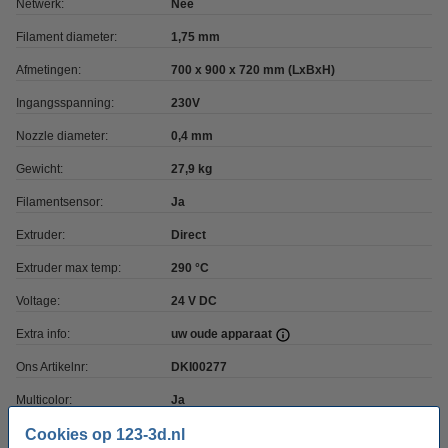
Netwerk:
Nee
Filament diameter:
1,75 mm
Afmetingen:
700 x 900 x 720 mm (LxBxH)
Ingangsspanning:
230V
Nozzle diameter:
0,4 mm
Gewicht:
27,9 kg
Filamentsensor:
Ja
Extruder:
Direct
Extruder max temp:
290 °C
Voltage:
24 V DC
Extra info:
uw oude apparaat
Ons Artikelnr:
DKI00277
Multicolor:
Ja
Cookies op 123-3d.nl