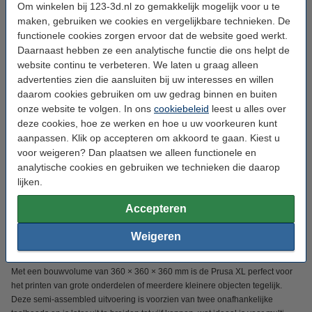
Om winkelen bij 123-3d.nl zo gemakkelijk mogelijk voor u te
Direct mee bestellen
maken, gebruiken we cookies en vergelijkbare technieken. De
functionele cookies zorgen ervoor dat de website goed werkt.
Prusa XL Enclosure including assembly tools
€ 729,00
Daarnaast hebben ze een analytische functie die ons helpt de
website continu te verbeteren. We laten u graag alleen
advertenties zien die aansluiten bij uw interesses en willen
Prusa Buddy3D Camera
daarom cookies gebruiken om uw gedrag binnen en buiten
€ 54,95
onze website te volgen. In ons
cookiebeleid
leest u alles over
deze cookies, hoe ze werken en hoe u uw voorkeuren kunt
Prusa XL Satin Powder-coated Print Sheet
aanpassen. Klik op accepteren om akkoord te gaan. Kiest u
€ 86,50
voor weigeren? Dan plaatsen we alleen functionele en
analytische cookies en gebruiken we technieken die daarop
lijken.
LET OP:
Accepteren
Vanwege het gewicht/formaat wordt dit product per pallet verzonden.
Verzending binnen 1 a 2 werkdagen indien direct voorradig.
Weigeren
Groot bouwvolume met uitbreidingsmogelijkheden
Met een bouwvolume van 360 × 360 × 360 mm is de Prusa XL perfect voor
het printen van grote onderdelen of meerdere kleinere objecten tegelijk.
Deze semi-assembled uitvoering is voorzien van twee onafhankelijke