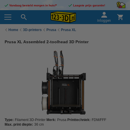
Vandaag besteld morgen in huis!*
Laagste prijs garantie!
Inloggen
Home
3D-printers
Prusa
Prusa XL
Prusa XL Assembled 2-toolhead 3D Printer
Type:
Filament 3D-Printer
Merk:
Prusa
Printtechniek:
FDM/FFF
Max. print diepte:
36 cm