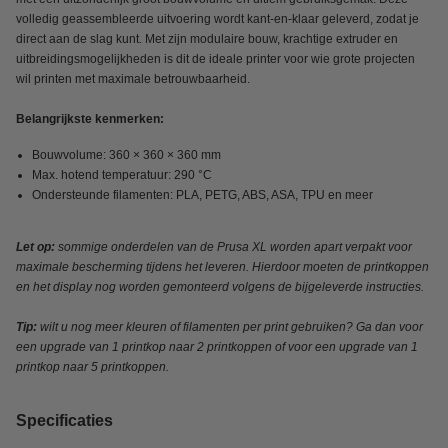
volledig geassembleerde uitvoering wordt kant-en-klaar geleverd, zodat je
direct aan de slag kunt. Met zijn modulaire bouw, krachtige extruder en
uitbreidingsmogelijkheden is dit de ideale printer voor wie grote projecten
wil printen met maximale betrouwbaarheid.
Belangrijkste kenmerken:
Bouwvolume: 360 × 360 × 360 mm
Max. hotend temperatuur: 290 °C
Ondersteunde filamenten: PLA, PETG, ABS, ASA, TPU en meer
Let op:
sommige onderdelen van de Prusa XL worden apart verpakt voor
maximale bescherming tijdens het leveren. Hierdoor moeten de printkoppen
en het display nog worden gemonteerd volgens de bijgeleverde instructies.
Tip:
wilt u nog meer kleuren of filamenten per print gebruiken? Ga dan voor
een upgrade van 1 printkop naar 2 printkoppen of voor een upgrade van 1
printkop naar 5 printkoppen.
Specificaties