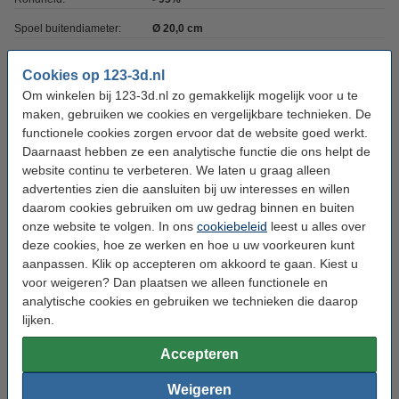
Spoel buitendiameter:
Ø 20,0 cm
Spoel binnendiameter:
Ø 5,6 cm
Cookies op 123-3d.nl
Spoel breedte:
7,0 cm
Om winkelen bij 123-3d.nl zo gemakkelijk mogelijk voor u te
maken, gebruiken we cookies en vergelijkbare technieken. De
Ons Artikelnr:
DFP02375
functionele cookies zorgen ervoor dat de website goed werkt.
Vervangt artikelnr oud:
DFA02041
Daarnaast hebben ze een analytische functie die ons helpt de
website continu te verbeteren. We laten u graag alleen
advertenties zien die aansluiten bij uw interesses en willen
Direct meebestellen
daarom cookies gebruiken om uw gedrag binnen en buiten
onze website te volgen. In ons
cookiebeleid
leest u alles over
3D print nabewerking set
deze cookies, hoe ze werken en hoe u uw voorkeuren kunt
€ 9,50
aanpassen. Klik op accepteren om akkoord te gaan. Kiest u
voor weigeren? Dan plaatsen we alleen functionele en
3DLAC hechtspray (400 ml)
analytische cookies en gebruiken we technieken die daarop
€ 11,50
lijken.
Accepteren
Magigoo 3D lijmstift 120 ml
€ 47,85
Weigeren