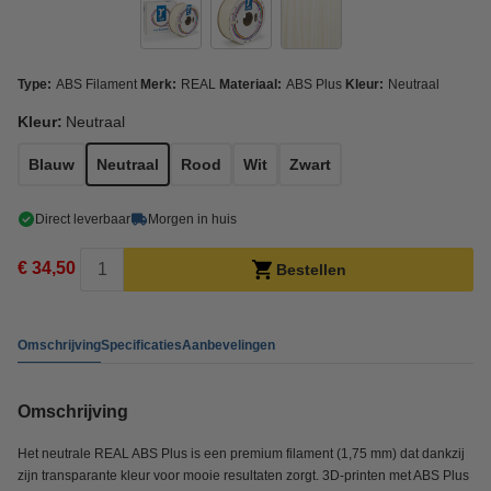
Type:
ABS Filament
Merk:
REAL
Materiaal:
ABS Plus
Kleur:
Neutraal
Kleur:
Neutraal
Blauw
Neutraal
Rood
Wit
Zwart
Direct leverbaar
Morgen in huis
€ 34,50
Bestellen
Omschrijving
Specificaties
Aanbevelingen
Omschrijving
Het neutrale REAL ABS Plus is een premium filament (1,75 mm) dat dankzij
zijn transparante kleur voor mooie resultaten zorgt. 3D-printen met ABS Plus