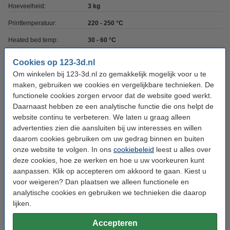
Hoeveelheid:
3 kg
Printtemperatuur:
220 - 250 °C
Heated bed temp:
30 - 60 °C
Max. deviatie:
± 0,05 mm
Cookies op 123-3d.nl
Om winkelen bij 123-3d.nl zo gemakkelijk mogelijk voor u te
Rondheid:
>95%
maken, gebruiken we cookies en vergelijkbare technieken. De
Spoel buitendiameter:
Ø 30,0 cm
functionele cookies zorgen ervoor dat de website goed werkt.
Daarnaast hebben ze een analytische functie die ons helpt de
Spoel binnendiameter:
Ø 5,1 cm
website continu te verbeteren. We laten u graag alleen
Spoel breedte:
10,5 cm
advertenties zien die aansluiten bij uw interesses en willen
daarom cookies gebruiken om uw gedrag binnen en buiten
Ons Artikelnr:
DFP02211
onze website te volgen. In ons
cookiebeleid
leest u alles over
Vervangt artikelnr oud:
DFE02050
deze cookies, hoe ze werken en hoe u uw voorkeuren kunt
aanpassen. Klik op accepteren om akkoord te gaan. Kiest u
voor weigeren? Dan plaatsen we alleen functionele en
Direct meebestellen
analytische cookies en gebruiken we technieken die daarop
lijken.
3D print nabewerking set
€ 9,50
Accepteren