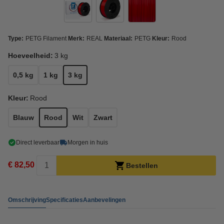
Type:
PETG Filament
Merk:
REAL
Materiaal:
PETG
Kleur:
Rood
Hoeveelheid:
3 kg
0,5 kg
1 kg
3 kg
Kleur:
Rood
Blauw
Rood
Wit
Zwart
Direct leverbaar
Morgen in huis
€ 82,50
Bestellen
Omschrijving
Specificaties
Aanbevelingen