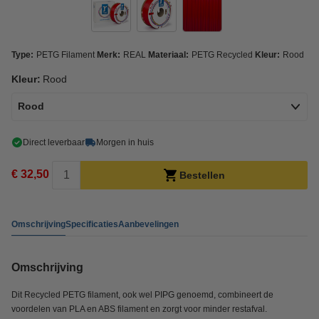
Type:
PETG Filament
Merk:
REAL
Materiaal:
PETG Recycled
Kleur:
Rood
Kleur:
Rood
Rood
Direct leverbaar
Morgen in huis
€ 32,50
Bestellen
Omschrijving
Specificaties
Aanbevelingen
Omschrijving
Dit Recycled PETG filament, ook wel PIPG genoemd, combineert de
voordelen van PLA en ABS filament en zorgt voor minder restafval.