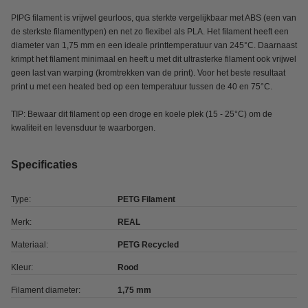
PIPG filament is vrijwel geurloos, qua sterkte vergelijkbaar met ABS (een van
de sterkste filamenttypen) en net zo flexibel als PLA. Het filament heeft een
diameter van 1,75 mm en een ideale printtemperatuur van 245°C. Daarnaast
krimpt het filament minimaal en heeft u met dit ultrasterke filament ook vrijwel
geen last van warping (kromtrekken van de print). Voor het beste resultaat
print u met een heated bed op een temperatuur tussen de 40 en 75°C.
TIP: Bewaar dit filament op een droge en koele plek (15 - 25°C) om de
kwaliteit en levensduur te waarborgen.
Specificaties
Type:
PETG Filament
Merk:
REAL
Materiaal:
PETG Recycled
Kleur:
Rood
Filament diameter:
1,75 mm