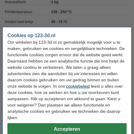
Hoeveelheid:
1 kg
Printtemperatuur:
230 - 250 °C
Heated bed temp:
40 - 75 °C
Max. deviatie:
± 0,05 mm
Cookies op 123-3d.nl
Rondheid:
>95%
Om winkelen bij 123-3d.nl zo gemakkelijk mogelijk voor u te
maken, gebruiken we cookies en vergelijkbare technieken. De
Spoel buitendiameter:
Ø 20,0 cm
functionele cookies zorgen ervoor dat de website goed werkt.
Daarnaast hebben ze een analytische functie die ons helpt de
Spoel binnendiameter:
Ø 5,6 cm
website continu te verbeteren. We laten u graag alleen
Spoel breedte:
7,0 cm
advertenties zien die aansluiten bij uw interesses en willen
daarom cookies gebruiken om uw gedrag binnen en buiten
Ons Artikelnr:
DFP02302
onze website te volgen. In ons
cookiebeleid
leest u alles over
Vervangt artikelnr oud:
DFE20152
deze cookies, hoe ze werken en hoe u uw voorkeuren kunt
aanpassen. Klik op accepteren om akkoord te gaan. Kiest u
voor weigeren? Dan plaatsen we alleen functionele en
Direct meebestellen
analytische cookies en gebruiken we technieken die daarop
lijken.
3D print nabewerking set
€ 9,50
Accepteren