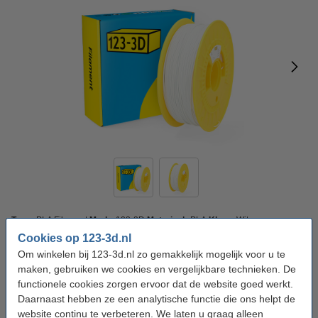
Type:
PLA Filament
Merk:
123-3D
Materiaal:
PLA
Kleur:
Wit
Cookies op 123-3d.nl
Filament diameter:
1,75 mm
Om winkelen bij 123-3d.nl zo gemakkelijk mogelijk voor u te
maken, gebruiken we cookies en vergelijkbare technieken. De
1,75 mm
2,85 mm
functionele cookies zorgen ervoor dat de website goed werkt.
Daarnaast hebben ze een analytische functie die ons helpt de
Hoeveelheid:
1 kg
website continu te verbeteren. We laten u graag alleen