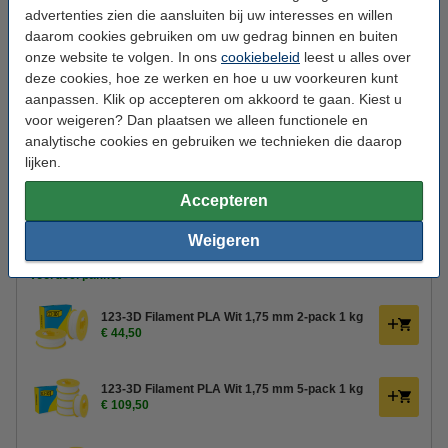
advertenties zien die aansluiten bij uw interesses en willen
1 kg
3 kg
daarom cookies gebruiken om uw gedrag binnen en buiten
onze website te volgen. In ons
cookiebeleid
leest u alles over
Kleur:
Wit
deze cookies, hoe ze werken en hoe u uw voorkeuren kunt
aanpassen. Klik op accepteren om akkoord te gaan. Kiest u
Wit
voor weigeren? Dan plaatsen we alleen functionele en
analytische cookies en gebruiken we technieken die daarop
Bekijk de specificaties en beschrijving
lijken.
Direct leverbaar
Morgen in huis
Accepteren
€ 22,50
Bestellen
Weigeren
Voordeel pakket
123-3D Filament PLA Wit 1,75 mm 2-pack 1 kg
€ 44,50
123-3D Filament PLA Wit 1,75 mm 5-pack 1 kg
€ 109,50