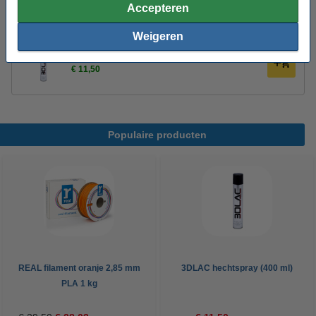
Accepteren
3D print nabewerking set
€ 9,50
Weigeren
3DLAC hechtspray (400 ml)
€ 11,50
Populaire producten
REAL filament oranje 2,85 mm
3DLAC hechtspray (400 ml)
PLA 1 kg