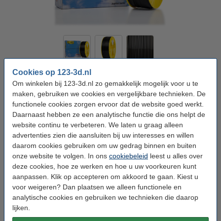
Cookies op 123-3d.nl
Type:
PLA Filament
Merk:
123-3D
Materiaal:
PLA
Kleur:
Zwart
Om winkelen bij 123-3d.nl zo gemakkelijk mogelijk voor u te
maken, gebruiken we cookies en vergelijkbare technieken. De
Kleur:
Zwart
functionele cookies zorgen ervoor dat de website goed werkt.
Daarnaast hebben ze een analytische functie die ons helpt de
Wit
Zwart
website continu te verbeteren. We laten u graag alleen
advertenties zien die aansluiten bij uw interesses en willen
Bekijk de specificaties en beschrijving
daarom cookies gebruiken om uw gedrag binnen en buiten
Direct leverbaar
Morgen in huis
onze website te volgen. In ons
cookiebeleid
leest u alles over
deze cookies, hoe ze werken en hoe u uw voorkeuren kunt
€ 59,50
aanpassen. Klik op accepteren om akkoord te gaan. Kiest u
30% korting:
Bestellen
€ 41,65
voor weigeren? Dan plaatsen we alleen functionele en
analytische cookies en gebruiken we technieken die daarop
Direct meebestellen
lijken.