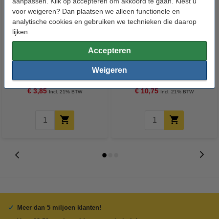
aanpassen. Klik op accepteren om akkoord te gaan. Kiest u
voor weigeren? Dan plaatsen we alleen functionele en
analytische cookies en gebruiken we technieken die daarop
lijken.
Accepteren
Ventilator | 24V | 30x30x10 mm |
Snapmaker 2.0 Extruder Hot
axiaal
End Kit
Weigeren
€ 3,85
€ 10,75
Incl. 21% BTW
Incl. 21% BTW
Meer dan 5 miljoen klanten!