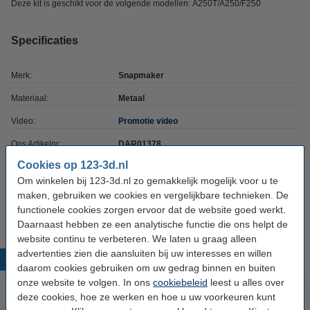
Deze kit is geschikt voor de volgende modellen: A250T/A250/F250
Specificaties
Merk:
Snapmaker
Materiaal:
Metaal
Video:
Promotie video
Ons Artikelnr:
DAR01378
Cookies op 123-3d.nl
Om winkelen bij 123-3d.nl zo gemakkelijk mogelijk voor u te
maken, gebruiken we cookies en vergelijkbare technieken. De
LET OP:
functionele cookies zorgen ervoor dat de website goed werkt.
Van dit artikel is de levertijd momenteel onbekend.
Daarnaast hebben ze een analytische functie die ons helpt de
website continu te verbeteren. We laten u graag alleen
advertenties zien die aansluiten bij uw interesses en willen
Populaire producten
daarom cookies gebruiken om uw gedrag binnen en buiten
onze website te volgen. In ons
cookiebeleid
leest u alles over
deze cookies, hoe ze werken en hoe u uw voorkeuren kunt