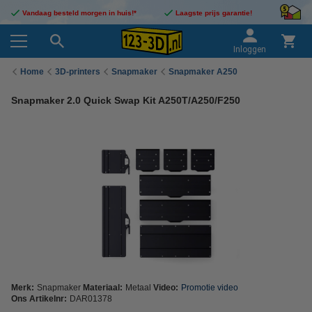
Vandaag besteld morgen in huis!*
Laagste prijs garantie!
Inloggen
Home
3D-printers
Snapmaker
Snapmaker A250
Snapmaker 2.0 Quick Swap Kit A250T/A250/F250
Merk:
Snapmaker
Materiaal:
Metaal
Video:
Promotie video
Ons Artikelnr:
DAR01378