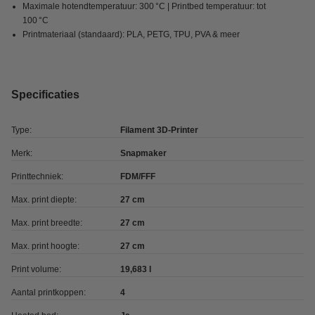
Maximale hotendtemperatuur: 300 °C | Printbed temperatuur: tot
100 °C
Printmateriaal (standaard): PLA, PETG, TPU, PVA & meer
Specificaties
Type:
Filament 3D-Printer
Merk:
Snapmaker
Printtechniek:
FDM/FFF
Max. print diepte:
27 cm
Max. print breedte:
27 cm
Max. print hoogte:
27 cm
Print volume:
19,683 l
Aantal printkoppen:
4