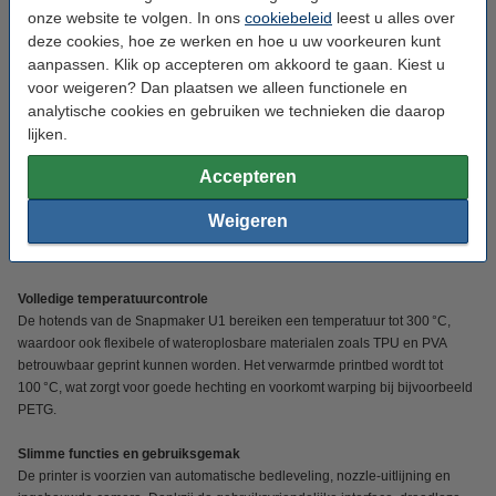
De Snapmaker U1 is gebouwd met een CoreXY-constructie, waardoor hij
onze website te volgen. In ons
cookiebeleid
leest u alles over
zeer snel en nauwkeurig kan bewegen. Met een printsnelheid tot 500 mm/s
deze cookies, hoe ze werken en hoe u uw voorkeuren kunt
en een acceleratie tot 20.000 mm/s² maak je snel resultaat zonder in te
aanpassen. Klik op accepteren om akkoord te gaan. Kiest u
leveren op printkwaliteit. Ook bij het wisselen van materialen gaat geen
voor weigeren? Dan plaatsen we alleen functionele en
kostbare tijd of filament verloren dankzij de snelle volautomatische
analytische cookies en gebruiken we technieken die daarop
SnapSwap™.
lijken.
Meerdere kleuren en materialen zonder moeite
Accepteren
Deze printer beschikt over vier onafhankelijke extruders, elk met hun eigen
hotend. Hierdoor kunnen vier kleuren of verschillende materialen in één
Weigeren
print gecombineerd worden, zonder purge towers of handmatige
filamentwissels. Ideaal voor complexe of visueel aantrekkelijke prints.
Volledige temperatuurcontrole
De hotends van de Snapmaker U1 bereiken een temperatuur tot 300 °C,
waardoor ook flexibele of wateroplosbare materialen zoals TPU en PVA
betrouwbaar geprint kunnen worden. Het verwarmde printbed wordt tot
100 °C, wat zorgt voor goede hechting en voorkomt warping bij bijvoorbeeld
PETG.
Slimme functies en gebruiksgemak
De printer is voorzien van automatische bedleveling, nozzle-uitlijning en