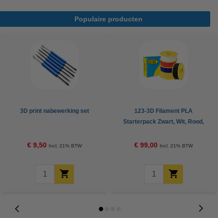
Populaire producten
3D print nabewerking set
123-3D Filament PLA
Starterpack Zwart, Wit, Rood,
Geel en Donkerblauw 1,75 mm 1
kg
€ 9,50
€ 99,00
Incl. 21% BTW
Incl. 21% BTW