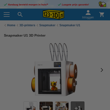
Vandaag besteld morgen in huis!*
Laagste prijs garantie!
Inloggen
Home
3D-printers
Snapmaker
Snapmaker U1
Snapmaker U1 3D Printer
1