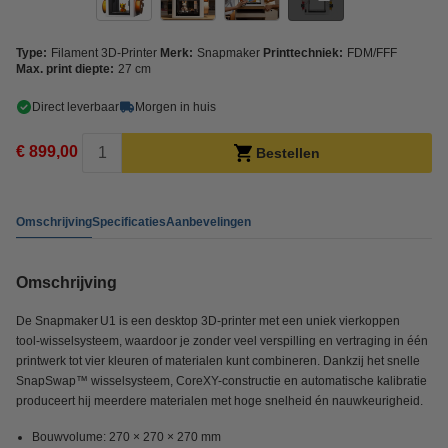
Type:
Filament 3D-Printer
Merk:
Snapmaker
Printtechniek:
FDM/FFF
Max. print diepte:
27 cm
Direct leverbaar
Morgen in huis
€ 899,00
Bestellen
Omschrijving
Specificaties
Aanbevelingen
Omschrijving
De Snapmaker U1 is een desktop 3D‑printer met een uniek vierkoppen
tool‑wisselsysteem, waardoor je zonder veel verspilling en vertraging in één
printwerk tot vier kleuren of materialen kunt combineren. Dankzij het snelle
SnapSwap™ wisselsysteem, CoreXY-constructie en automatische kalibratie
produceert hij meerdere materialen met hoge snelheid én nauwkeurigheid.
Bouwvolume: 270 × 270 × 270 mm