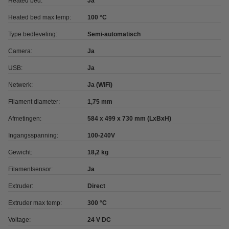
Heated bed:
Ja
Heated bed max temp:
100 °C
Type bedleveling:
Semi-automatisch
Camera:
Ja
USB:
Ja
Netwerk:
Ja (WiFi)
Filament diameter:
1,75 mm
Afmetingen:
584 x 499 x 730 mm (LxBxH)
Ingangsspanning:
100-240V
Gewicht:
18,2 kg
Filamentsensor:
Ja
Extruder:
Direct
Extruder max temp:
300 °C
Voltage:
24 V DC