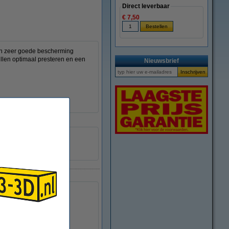
Direct leverbaar
€ 7,50
een zeer goede bescherming
llen optimaal presteren en een
Nieuwsbrief
ownload
ownload