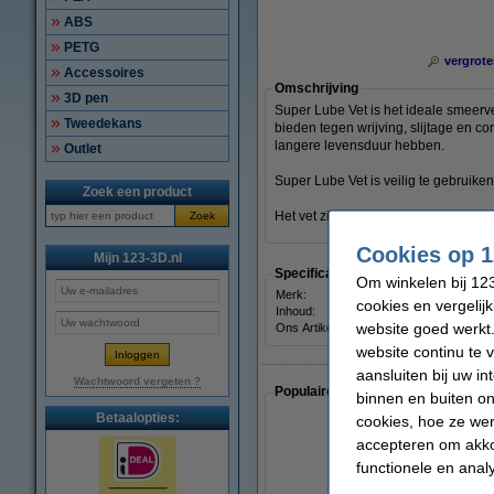
ABS
PETG
vergrote
Accessoires
Omschrijving
3D pen
Super Lube Vet is het ideale smeerv
Tweedekans
bieden tegen wrijving, slijtage en 
langere levensduur hebben.
Outlet
Super Lube Vet is veilig te gebruiken
Zoek een product
Het vet zit in een fijne doseerspuit.
Zoek
Cookies op 1
Mijn 123-3D.nl
Specificaties
Om winkelen bij 123
Merk:
cookies en vergelij
Inhoud:
website goed werkt.
Ons Artikelnr:
website continu te 
aansluiten bij uw i
Wachtwoord vergeten ?
Populaire artikelen van klanten die
binnen en buiten on
Betaalopties:
cookies, hoe ze we
accepteren om akko
functionele en anal