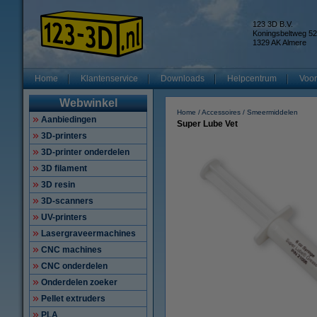
123 3D B.V.
Koningsbeltweg 52
1329 AK Almere
Home
Klantenservice
Downloads
Helpcentrum
Voor
Webwinkel
Home
Accessoires
Smeermiddelen
Aanbiedingen
Super Lube Vet
3D-printers
3D-printer onderdelen
3D filament
3D resin
3D-scanners
UV-printers
Lasergraveermachines
CNC machines
CNC onderdelen
Onderdelen zoeker
Pellet extruders
PLA