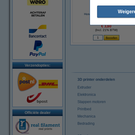
Weiger
Hotend reinigingsborstel (koper)
€ 3,60
(Incl. 21% BTW)
Verzendopties:
3D printer onderdelen
Extruder
Elektronica
Stappen motoren
Printbed
Officiële dealer
Mechanica
Bedrading