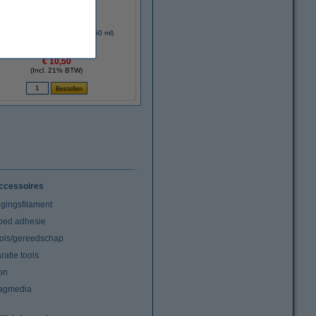
AF ISO250 isoclene spray (250 ml)
€ 10,50
(Incl. 21% BTW)
ccessoires
igingsfilament
tbed adhesie
ools/gereedschap
atie tools
on
agmedia