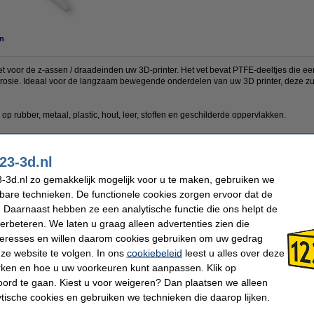
n
et voor de z-assen / draadeinden uw 3D-printer. Het vet bevat PTFE-deeltjes die 
corrosie. Ideaal voor de langzaam bewegende onderdelen van uw 3D printer, deze zu
 op rubber, metaal, plastic, hout, leer, stoffen en geschilderde oppervlakken.
23-3d.nl
-3d.nl zo gemakkelijk mogelijk voor u te maken, gebruiken we
Super Lube
SDS EN:
D
kbare technieken. De functionele cookies zorgen ervoor dat de
6 ml
TDS EN:
D
 Daarnaast hebben ze een analytische functie die ons helpt de
DSM00001
verbeteren. We laten u graag alleen advertenties zien die
nteresses en willen daarom cookies gebruiken om uw gedrag
 dit artikel ook besteld hebben
ze website te volgen. In ons
cookiebeleid
leest u alles over deze
rken en hoe u uw voorkeuren kunt aanpassen. Klik op
ord te gaan. Kiest u voor weigeren? Dan plaatsen we alleen
ytische cookies en gebruiken we technieken die daarop lijken.