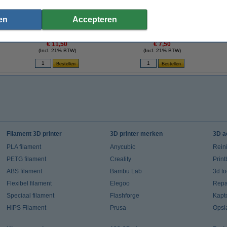
en
Accepteren
3DLAC hechtspray (400 ml)
Super Lube
€ 11,50
€ 7,50
(Incl. 21% BTW)
(Incl. 21% BTW)
Filament 3D printer
3D printer merken
3D a
PLA filament
Anycubic
Rein
PETG filament
Creality
Prin
ABS filament
Bambu Lab
3d t
Flexibel filament
Elegoo
Repar
Speciaal filament
Flashforge
Kapt
HIPS Filament
Prusa
Opsl