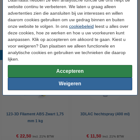
Daarnaast hebben ze een analytische functie die ons helpt de
Spoel binnendiameter:
Ø 5,0 cm
website continu te verbeteren. We laten u graag alleen
advertenties zien die aansluiten bij uw interesses en willen
Spoel breedte:
6,5 cm
daarom cookies gebruiken om uw gedrag binnen en buiten
onze website te volgen. In ons
cookiebeleid
leest u alles over
Ons Artikelnr:
DFE20030
deze cookies, hoe ze werken en hoe u uw voorkeuren kunt
aanpassen. Klik op accepteren om akkoord te gaan. Kiest u
voor weigeren? Dan plaatsen we alleen functionele en
analytische cookies en gebruiken we technieken die daarop
Populaire producten
lijken.
Accepteren
Weigeren
123-3D Filament ABS Zwart 1,75
3DLAC hechtspray (400 ml)
mm 1 kg
€ 22,50
€ 11,50
Incl. 21% BTW
Incl. 21% BTW