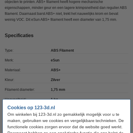
objecten te printen. ABS+ filament heeft hogere mechanische
eigenschappen, minder geur en een lagere krimpsnelheid dan regulier ABS
filament. Daarnaast barst ABS+ niet, trekt het nauwelijks krom en bevat
weinig VOC. Dit eSun ABS+ filament heeft een diameter van 1,75 mm.
Specificaties
Type:
ABS Filament
Merk:
eSun
Materiaal:
ABS+
Kleur:
Zilver
Filament diameter:
1,75 mm
Hoeveelheid:
1 kg
Cookies op 123-3d.nl
Printtemperatuur:
230 - 270 °C
Om winkelen bij 123-3d.nl zo gemakkelijk mogelijk voor u te
Heated bed temp:
95 - 110 °C
maken, gebruiken we cookies en vergelijkbare technieken. De
functionele cookies zorgen ervoor dat de website goed werkt.
Spoel buitendiameter:
Ø 20,0 cm