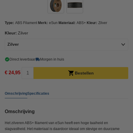
Type:
ABS Filament
Merk:
eSun
Materiaal:
ABS+
Kleur:
Zilver
Kleur:
Zilver
Zilver
Direct leverbaar
Morgen in huis
€ 24,95
Bestellen
Omschrijving
Specificaties
Omschrijving
Het zilveren ABS+ filament van eSun heeft een hoge taaiheid en
slagvastheid. Het materiaal is daardoor ideaal om stevige en duurzame