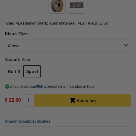
Type:
PLA Filament
Merk:
eSun
Materiaal:
PLA+
Kleur:
Zilver
Kleur:
Zilver
Zilver
Variant:
Spoel
Re-fill
Spoel
Direct leverbaar
Nu bestellen is maandag in huis
€ 22,50
Bestellen
Omschrijving
Specificaties