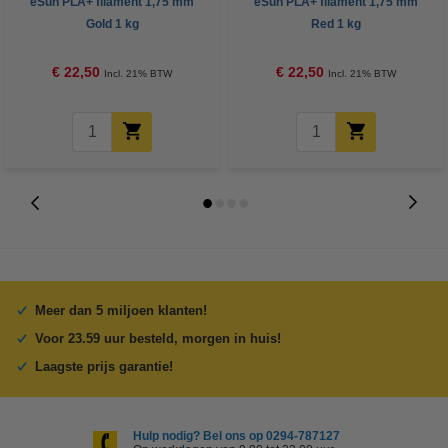
eSun PLA+ filament 1,75 mm
eSun PLA+ filament 1,75 mm
Gold 1 kg
Red 1 kg
€ 22,50
€ 22,50
Incl. 21% BTW
Incl. 21% BTW
Meer dan 5 miljoen klanten!
Voor 23.59 uur besteld, morgen in huis!
Laagste prijs garantie!
Hulp nodig? Bel ons op 0294-787127