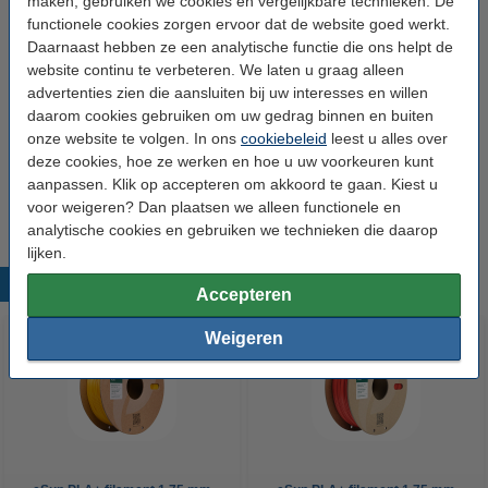
maken, gebruiken we cookies en vergelijkbare technieken. De
Printtemperatuur:
210 - 230 °C
functionele cookies zorgen ervoor dat de website goed werkt.
Heated bed temp:
0 - 50 °C
Daarnaast hebben ze een analytische functie die ons helpt de
website continu te verbeteren. We laten u graag alleen
Spoel buitendiameter:
Ø 20,0 cm
advertenties zien die aansluiten bij uw interesses en willen
Spoel binnendiameter:
Ø 5,0 cm
daarom cookies gebruiken om uw gedrag binnen en buiten
onze website te volgen. In ons
cookiebeleid
leest u alles over
Spoel breedte:
6,5 cm
deze cookies, hoe ze werken en hoe u uw voorkeuren kunt
aanpassen. Klik op accepteren om akkoord te gaan. Kiest u
Ons Artikelnr:
DFE20103
voor weigeren? Dan plaatsen we alleen functionele en
analytische cookies en gebruiken we technieken die daarop
lijken.
Populaire producten
Accepteren
Weigeren