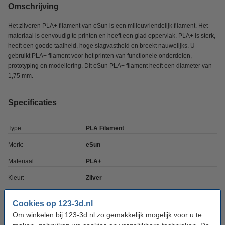
Omschrijving
Het zilveren PLA+ filament van eSun is een milieuvriendelijk filament. Het
materiaal is eenvoudig te printen en heeft een glad oppervlak. PLA+ is sterk,
heeft een goede taaiheid, hoge slagvastheid en breekt nauwelijks. U
gebruikt PLA+ filament voor het printen van functionele onderdelen,
prototyping en modellering. Dit eSun PLA+ filament heeft een diameter van
1,75 mm.
Specificaties
Type:
PLA Filament
Merk:
eSun
Materiaal:
PLA+
Kleur:
Zilver
Filament diameter:
1,75 mm
Cookies op 123-3d.nl
Hoeveelheid:
1 kg
Om winkelen bij 123-3d.nl zo gemakkelijk mogelijk voor u te