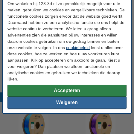
Om winkelen bij 123-3d.nl zo gemakkelijk mogelijk voor u te
Spoel breedte:
6,5 cm
maken, gebruiken we cookies en vergelijkbare technieken. De
Ons Artikelnr:
DFE20197
functionele cookies zorgen ervoor dat de website goed werkt.
Daarnaast hebben ze een analytische functie die ons helpt de
website continu te verbeteren. We laten u graag alleen
Direct meebestellen
advertenties zien die aansluiten bij uw interesses en willen
daarom cookies gebruiken om uw gedrag binnen en buiten
3D print nabewerking set
onze website te volgen. In ons
cookiebeleid
leest u alles over
€ 9,50
deze cookies, hoe ze werken en hoe u uw voorkeuren kunt
aanpassen. Klik op accepteren om akkoord te gaan. Kiest u
3DLAC hechtspray (400 ml)
voor weigeren? Dan plaatsen we alleen functionele en
€ 11,50
analytische cookies en gebruiken we technieken die daarop
lijken.
Accepteren
Populaire producten
Weigeren