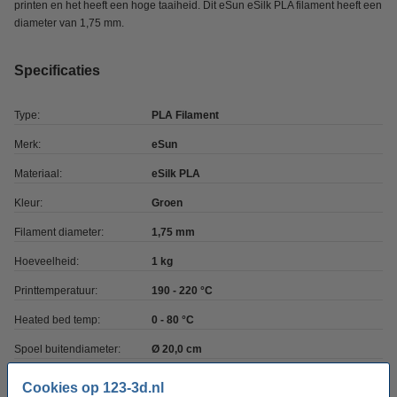
printen en het heeft een hoge taaiheid. Dit eSun eSilk PLA filament heeft een
diameter van 1,75 mm.
Specificaties
Type:
PLA Filament
Merk:
eSun
Materiaal:
eSilk PLA
Kleur:
Groen
Filament diameter:
1,75 mm
Hoeveelheid:
1 kg
Printtemperatuur:
190 - 220 °C
Heated bed temp:
0 - 80 °C
Spoel buitendiameter:
Ø 20,0 cm
Spoel binnendiameter:
Ø 5,0 cm
Cookies op 123-3d.nl