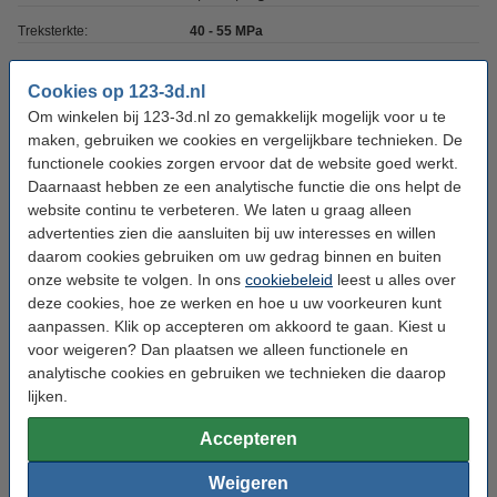
Treksterkte:
40 - 55 MPa
Volumekrimp:
+/- 0,4 %
Cookies op 123-3d.nl
Ons Artikelnr:
DLQ03012
Om winkelen bij 123-3d.nl zo gemakkelijk mogelijk voor u te
maken, gebruiken we cookies en vergelijkbare technieken. De
Waterafwasbaar:
nee
functionele cookies zorgen ervoor dat de website goed werkt.
Resin specialiteit:
Stevig
Daarnaast hebben ze een analytische functie die ons helpt de
website continu te verbeteren. We laten u graag alleen
SDS EN:
Download
advertenties zien die aansluiten bij uw interesses en willen
daarom cookies gebruiken om uw gedrag binnen en buiten
Het overwegen waard?
onze website te volgen. In ons
cookiebeleid
leest u alles over
deze cookies, hoe ze werken en hoe u uw voorkeuren kunt
Creality 3D Resin Tool Kit
aanpassen. Klik op accepteren om akkoord te gaan. Kiest u
€ 19,50
voor weigeren? Dan plaatsen we alleen functionele en
analytische cookies en gebruiken we technieken die daarop
lijken.
Direct mee bestellen
Accepteren
Resin filters 10 stuks (123-3D huismerk)
€ 3,50
Weigeren