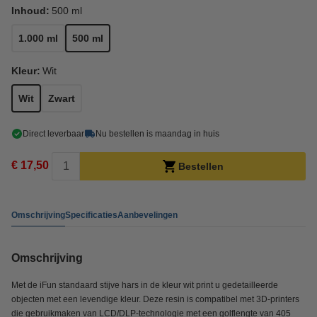
Inhoud:
500 ml
1.000 ml
500 ml
Kleur:
Wit
Wit
Zwart
Direct leverbaar
Nu bestellen is maandag in huis
€ 17,50
Bestellen
Omschrijving
Specificaties
Aanbevelingen
Omschrijving
Met de iFun standaard stijve hars in de kleur wit print u gedetailleerde
objecten met een levendige kleur. Deze resin is compatibel met 3D-printers
die gebruikmaken van LCD/DLP-technologie met een golflengte van 405