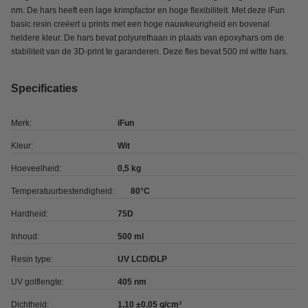
nm. De hars heeft een lage krimpfactor en hoge flexibiliteit. Met deze iFun
basic resin creëert u prints met een hoge nauwkeurigheid en bovenal
heldere kleur. De hars bevat polyurethaan in plaats van epoxyhars om de
stabiliteit van de 3D-print te garanderen. Deze fles bevat 500 ml witte hars.
Specificaties
Merk:
iFun
Kleur:
Wit
Hoeveelheid:
0,5 kg
Temperatuurbestendigheid:
80°C
Hardheid:
75D
Inhoud:
500 ml
Resin type:
UV LCD/DLP
UV golflengte:
405 nm
Dichtheid:
1,10 ±0,05 g/cm³