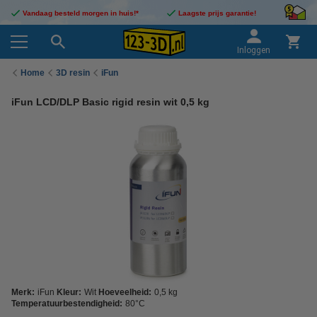
Vandaag besteld morgen in huis!*
Laagste prijs garantie!
Inloggen
Home
3D resin
iFun
iFun LCD/DLP Basic rigid resin wit 0,5 kg
Merk:
iFun
Kleur:
Wit
Hoeveelheid:
0,5 kg
Temperatuurbestendigheid:
80°C