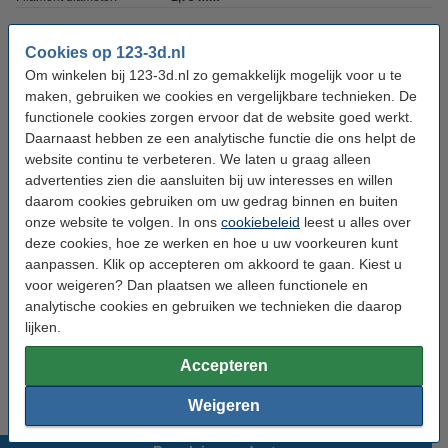
Hoeveelheid:
1 kg
Cookies op 123-3d.nl
Printtemperatuur:
195 - 225 °C
Om winkelen bij 123-3d.nl zo gemakkelijk mogelijk voor u te
maken, gebruiken we cookies en vergelijkbare technieken. De
Heated bed temp:
0 - 50 °C
functionele cookies zorgen ervoor dat de website goed werkt.
Max. deviatie:
± 0,05 mm
Daarnaast hebben ze een analytische functie die ons helpt de
website continu te verbeteren. We laten u graag alleen
Rondheid:
>95%
advertenties zien die aansluiten bij uw interesses en willen
Dichtheid:
1,3 g/cm³
daarom cookies gebruiken om uw gedrag binnen en buiten
onze website te volgen. In ons
cookiebeleid
leest u alles over
Spoel buitendiameter:
Ø 20,0 cm
deze cookies, hoe ze werken en hoe u uw voorkeuren kunt
Spoel binnendiameter:
Ø 5,2 cm
aanpassen. Klik op accepteren om akkoord te gaan. Kiest u
voor weigeren? Dan plaatsen we alleen functionele en
Spoel breedte:
6,8 cm
analytische cookies en gebruiken we technieken die daarop
lijken.
Gewicht lege spoel:
± 216 gram
Ons Artikelnr:
DHM00112
Accepteren
Weigeren