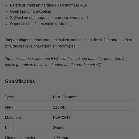
Betere stijfheid en hardheid dan normaal PLA
Geen krimp na afkoeling
Slijtvast en een hogere compressie weerstand
Oppervlak heeft een matte uitstraling
Toepassingen:
ideaal voor het maken van objecten die stijf en hard moeten
zijn, decoratieve ontwerpen en prototypes.
Tip:
het is aan te raden om
RVS
nozzles met een diameter groter dan 0,4
mm te gebruiken om te voorkomen dat de nozzle snel slijt.
Specificaties
Type:
PLA Filament
Merk:
123-3D
Materiaal:
PLA CF10
Kleur:
Zwart
Filament diameter:
1,75 mm