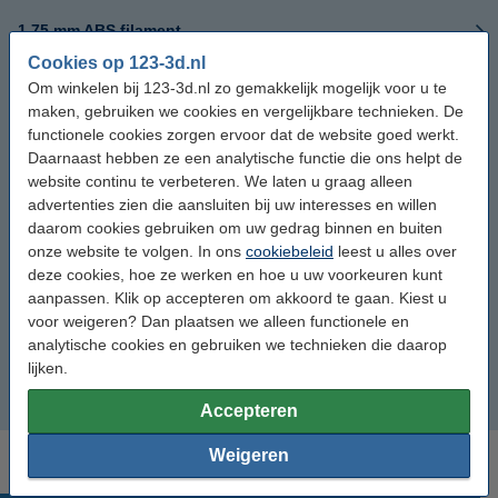
1,75 mm ABS filament
Cookies op 123-3d.nl
1,75 mm TPE filament
Om winkelen bij 123-3d.nl zo gemakkelijk mogelijk voor u te
maken, gebruiken we cookies en vergelijkbare technieken. De
functionele cookies zorgen ervoor dat de website goed werkt.
1,75 mm ASA filament
Daarnaast hebben ze een analytische functie die ons helpt de
website continu te verbeteren. We laten u graag alleen
1,75 mm HIPS filament
advertenties zien die aansluiten bij uw interesses en willen
daarom cookies gebruiken om uw gedrag binnen en buiten
1,75 mm Nylon filament
onze website te volgen. In ons
cookiebeleid
leest u alles over
deze cookies, hoe ze werken en hoe u uw voorkeuren kunt
1,75 mm PCTG filament
aanpassen. Klik op accepteren om akkoord te gaan. Kiest u
voor weigeren? Dan plaatsen we alleen functionele en
analytische cookies en gebruiken we technieken die daarop
1,75 mm Polycarbonaat filament
lijken.
1,75 mm TPU filament
Accepteren
Weigeren