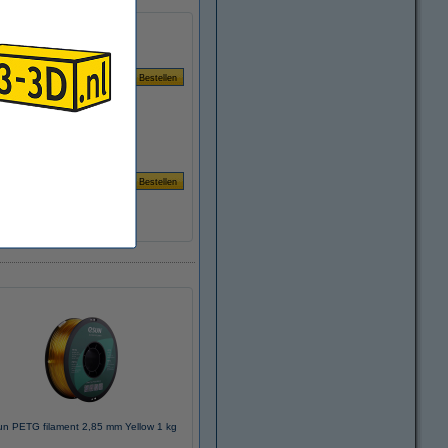
n PETG filament 2,85 mm Yellow 1 kg