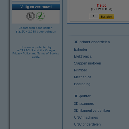
€ 9,50
Veilig en vertrouwd
(Incl. 21% BTW)
Beoordeling door klanten:
9.2
/
10
-
2.288
beoordelingen
3D printer onderdelen
This site is protected by
Extruder
reCAPTCHA and the Google
Privacy Policy
and
Terms of Service
Elektronica
apply.
Stappen motoren
Printbed
Mechanica
Bedrading
3D-printer
3D scanners
3D filament vergelijken
CNC machines
CNC onderdelen