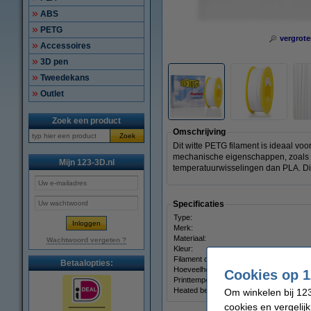
ABS
PETG
vergrote
Accessoires
3D pen
Tweedekans
Outlet
Zoek een product
Omschrijving
Zoek
Dit witte PETG filament is ideaal vo
mechanische eigenschappen, zoals me
Mijn 123-3D.nl
temperatuurwisselingen dan PLA. Dit 
Specificaties
Type:
Merk:
Materiaal:
Wachtwoord vergeten ?
Kleur:
Filament diameter:
Betaalopties:
Hoeveelheid:
Cookies op 1
Printtemperatuur:
Heated bed temp:
Om winkelen bij 123
cookies en vergelij