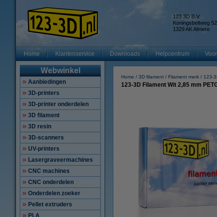
123 3D B.V.
Koningsbeltweg 52
1329 AK Almere
Home
Klantenservice
Downloads
Helpcentrum
Voor
Webwinkel
Home
3D filament
Filament merk
123-
Aanbiedingen
123-3D Filament Wit 2,85 mm PETG 
3D-printers
3D-printer onderdelen
3D filament
3D resin
3D-scanners
UV-printers
Lasergraveermachines
CNC machines
CNC onderdelen
Onderdelen zoeker
Pellet extruders
PLA