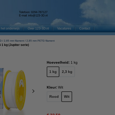
Telefoon: 0294-787127
E-mail:
info@123-3D.nl
 het onderwijs
Over 123-3D.nl
Vacatures
Contact
3D
2,85 mm filament
2,85 mm PETG filament
1 kg (Jupiter serie)
Hoeveelheid:
1 kg
1 kg
2,3 kg
Kleur:
Wit
Rood
Wit