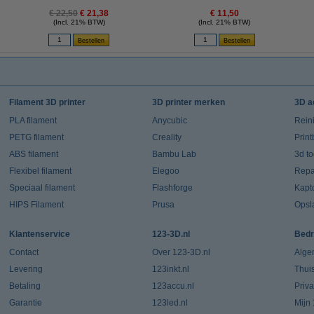
€ 22,50
€ 21,38
€ 11,50
(Incl. 21% BTW)
(Incl. 21% BTW)
Filament 3D printer
3D printer merken
3D a
PLA filament
Anycubic
Rein
PETG filament
Creality
Prin
ABS filament
Bambu Lab
3d t
Flexibel filament
Elegoo
Repar
Speciaal filament
Flashforge
Kapt
HIPS Filament
Prusa
Opsl
Klantenservice
123-3D.nl
Bedr
Contact
Over 123-3D.nl
Alge
Levering
123inkt.nl
Thui
Betaling
123accu.nl
Priv
Garantie
123led.nl
Mijn