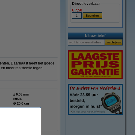
Direct leverbaar
€ 7,50
vergroten
Nieuwsbrief
amenten. Daarnaast heeft het goede
 en meer resistentie tegen
± 0,05 mm
>95%
Ø 20,0 cm
Ø 5,2 cm
6,8 cm
± 216 gram
DFP01120
DFE11012