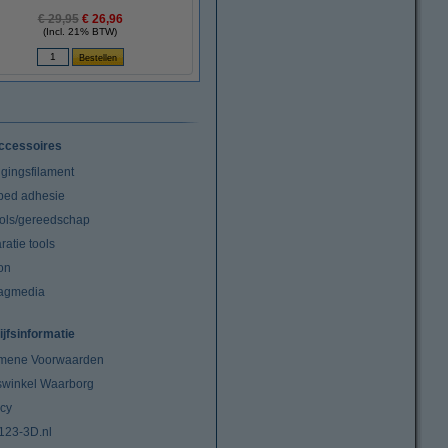
€ 29,95
€ 26,96
(Incl. 21% BTW)
ccessoires
igingsfilament
tbed adhesie
ools/gereedschap
atie tools
on
agmedia
ijfsinformatie
mene Voorwaarden
swinkel Waarborg
acy
 123-3D.nl