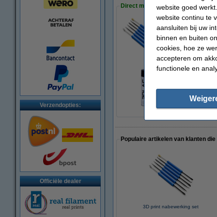
Direct meebestellen
website goed werkt.
website continu te 
aansluiten bij uw i
3D print nabewerki
binnen en buiten on
€ 9,50
cookies, hoe ze we
accepteren om akko
functionele en anal
3DLAC hechtspray
€ 11,50
Weiger
Verzendopties:
Populaire artikelen van klanten die
Officiële dealer
3D print nabewerking set