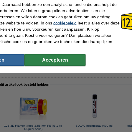
 Daarnaast hebben ze een analytische functie die ons helpt de
verbeteren. We laten u graag alleen advertenties zien die
nteresses en willen daarom cookies gebruiken om uw gedrag
ng set
ze website te volgen. In ons
cookiebeleid
leest u alles over deze
rken en hoe u uw voorkeuren kunt aanpassen. Klik op
ord te gaan. Kiest u voor weigeren? Dan plaatsen we alleen
ytische cookies en gebruiken we technieken die daarop lijken.
 (400 ml)
en
Accepteren
 dit artikel ook besteld hebben
123-3D Filament rood 2,85 mm PETG 1 kg
3DLAC hechtspray (400 ml)
eSu
(Jupiter serie)