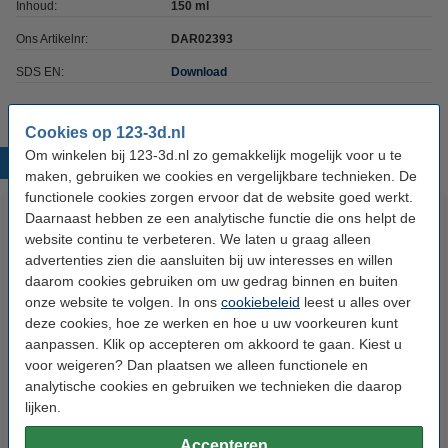
Inhoud:
150 ml
Ons Artikelnr:
DAR02393
SDS EN:
Download
Cookies op 123-3d.nl
Om winkelen bij 123-3d.nl zo gemakkelijk mogelijk voor u te
Populaire producten
maken, gebruiken we cookies en vergelijkbare technieken. De
functionele cookies zorgen ervoor dat de website goed werkt.
Daarnaast hebben ze een analytische functie die ons helpt de
website continu te verbeteren. We laten u graag alleen
advertenties zien die aansluiten bij uw interesses en willen
daarom cookies gebruiken om uw gedrag binnen en buiten
onze website te volgen. In ons
cookiebeleid
leest u alles over
deze cookies, hoe ze werken en hoe u uw voorkeuren kunt
aanpassen. Klik op accepteren om akkoord te gaan. Kiest u
3D print nabewerking set
123-3D Filament PLA Zwart 1,75
voor weigeren? Dan plaatsen we alleen functionele en
mm 1 kg
analytische cookies en gebruiken we technieken die daarop
lijken.
€ 9,50
€ 22,50
Incl. 21% BTW
Incl. 21% BTW
Accepteren