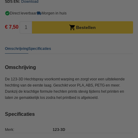
SDS EN:
Download
Direct leverbaar
Morgen in huis
€ 7,50
Bestellen
Omschrijving
Specificaties
Omschrijving
De 123‑3D Hechtspray voorkomt warping en zorgt voor een uitstekende
hechting van de eerste laag. Geschikt voor PLA, ABS, PETG en meer.
Dankzij de krachtige formule hechten prints stevig tijdens het printen en
laten ze gemakkelijk los zodra het printbed is afgekoeld.
Specificaties
Merk:
123-3D