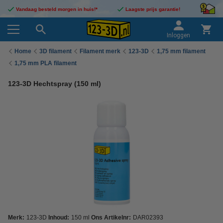
Vandaag besteld morgen in huis!*
Laagste prijs garantie!
Inloggen
Home
3D filament
Filament merk
123-3D
1,75 mm filament
1,75 mm PLA filament
123-3D Hechtspray (150 ml)
Merk:
123-3D
Inhoud:
150 ml
Ons Artikelnr:
DAR02393