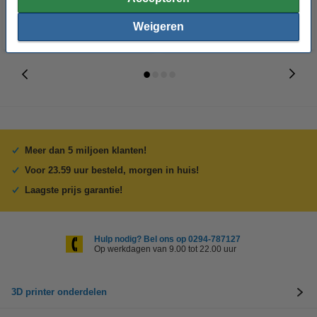
Weigeren
Meer dan 5 miljoen klanten!
Voor 23.59 uur besteld, morgen in huis!
Laagste prijs garantie!
Hulp nodig? Bel ons op 0294-787127
Op werkdagen van 9.00 tot 22.00 uur
3D printer onderdelen