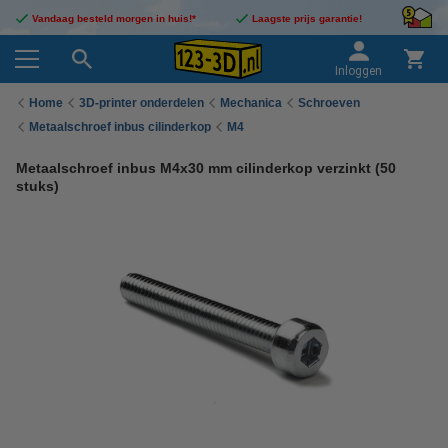
Vandaag besteld morgen in huis!*
Laagste prijs garantie!
Inloggen
Home
3D-printer onderdelen
Mechanica
Schroeven
Metaalschroef inbus cilinderkop
M4
Metaalschroef inbus M4x30 mm cilinderkop verzinkt (50
stuks)