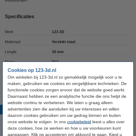
toepassingen.
Specificaties
Merk:
123-3D
Materiaal:
Verzinkt staal
Lengte:
30 mm
Dinnr:
912
Cookies op 123-3d.nl
Schroefdraad type:
M4
Om winkelen bij 123-3d.nl zo gemakkelijk mogelijk voor u te
Ons Artikelnr:
DBM00055
maken, gebruiken we cookies en vergelijkbare technieken. De
functionele cookies zorgen ervoor dat de website goed werkt.
Daarnaast hebben ze een analytische functie die ons helpt de
website continu te verbeteren. We laten u graag alleen
advertenties zien die aansluiten bij uw interesses en willen
Populaire producten
daarom cookies gebruiken om uw gedrag binnen en buiten
onze website te volgen. In ons
cookiebeleid
leest u alles over
deze cookies, hoe ze werken en hoe u uw voorkeuren kunt
aanpassen. Klik op accepteren om akkoord te gaan. Kiest u