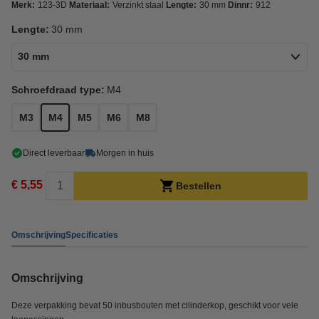
Merk:
123-3D
Materiaal:
Verzinkt staal
Lengte:
30 mm
Dinnr:
912
Lengte:
30 mm
30 mm
Schroefdraad type:
M4
M3
M4
M5
M6
M8
Direct leverbaar
Morgen in huis
€ 5,55
Bestellen
Omschrijving
Specificaties
Omschrijving
Deze verpakking bevat 50 inbusbouten met cilinderkop, geschikt voor vele