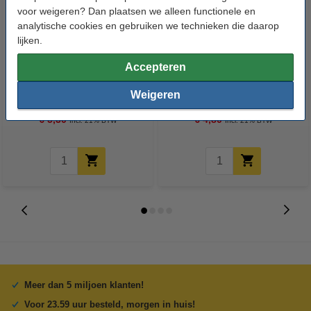
voor weigeren? Dan plaatsen we alleen functionele en
analytische cookies en gebruiken we technieken die daarop
lijken.
Accepteren
Metaalschroef inbus M3x20 mm
Metaalschroef inbus M4x16 mm
cilinderkop verzinkt (50 stuks)
cilinderkop verzinkt (50 stuks)
Weigeren
€ 5,30
€ 4,80
Incl. 21% BTW
Incl. 21% BTW
Meer dan 5 miljoen klanten!
Voor 23.59 uur besteld, morgen in huis!