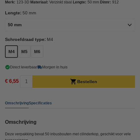
Merk:
123-3D
Materiaal:
Verzinkt staal
Lengte:
50 mm
Dinnr:
912
Lengte:
50 mm
50 mm
Schroefdraad type:
M4
M4
M5
M6
Direct leverbaar
Morgen in huis
€ 6,55
Bestellen
Omschrijving
Specificaties
Omschrijving
Deze verpakking bevat 50 inbusbouten met cilinderkop, geschikt voor vele