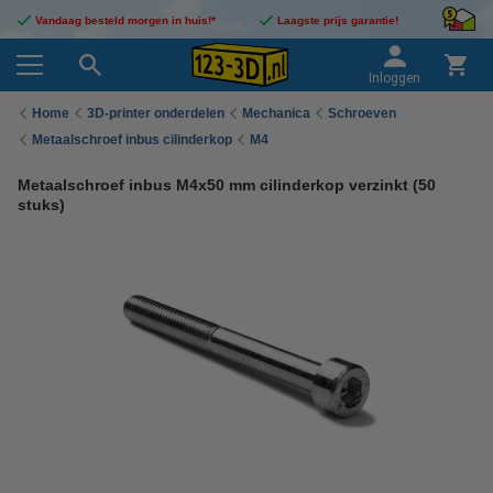
Vandaag besteld morgen in huis!*
Laagste prijs garantie!
Inloggen
Home
3D-printer onderdelen
Mechanica
Schroeven
Metaalschroef inbus cilinderkop
M4
Metaalschroef inbus M4x50 mm cilinderkop verzinkt (50
stuks)