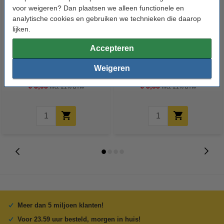
voor weigeren? Dan plaatsen we alleen functionele en
analytische cookies en gebruiken we technieken die daarop
lijken.
Accepteren
Metaalschroef inbus M4x20 mm
Metaalschroef inbus M4x30 mm
cilinderkop verzinkt (50 stuks)
cilinderkop verzinkt (50 stuks)
Weigeren
€ 5,05
€ 5,55
Incl. 21% BTW
Incl. 21% BTW
Meer dan 5 miljoen klanten!
Voor 23.59 uur besteld, morgen in huis!