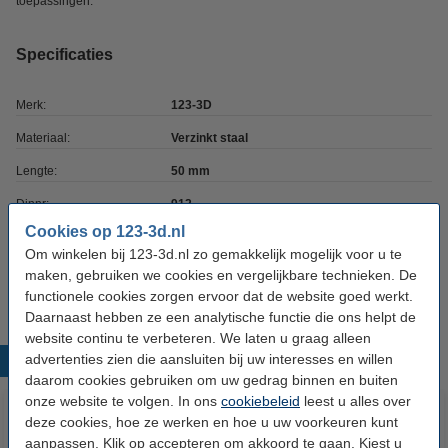
toepassingen.
Specificaties
Merk:
123-3D
Materiaal:
Verzinkt staal
Lengte:
50 mm
Dinnr:
912
Cookies op 123-3d.nl
Schroefdraad type:
M4
Om winkelen bij 123-3d.nl zo gemakkelijk mogelijk voor u te
Ons Artikelnr:
DBM00059
maken, gebruiken we cookies en vergelijkbare technieken. De
functionele cookies zorgen ervoor dat de website goed werkt.
Daarnaast hebben ze een analytische functie die ons helpt de
website continu te verbeteren. We laten u graag alleen
advertenties zien die aansluiten bij uw interesses en willen
Populaire producten
daarom cookies gebruiken om uw gedrag binnen en buiten
onze website te volgen. In ons
cookiebeleid
leest u alles over
deze cookies, hoe ze werken en hoe u uw voorkeuren kunt
aanpassen. Klik op accepteren om akkoord te gaan. Kiest u