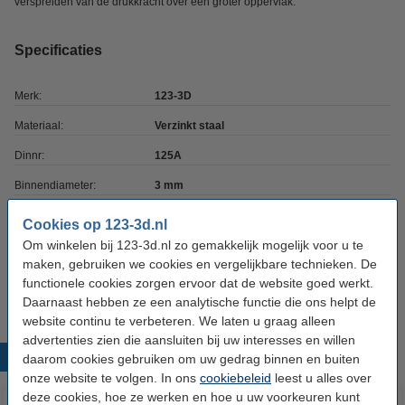
verspreiden van de drukkracht over een groter oppervlak.
Specificaties
Merk:
123-3D
Materiaal:
Verzinkt staal
Dinnr:
125A
Binnendiameter:
3 mm
Buitendiameter:
7 mm
Cookies op 123-3d.nl
Om winkelen bij 123-3d.nl zo gemakkelijk mogelijk voor u te
Dikte:
0,5 mm
maken, gebruiken we cookies en vergelijkbare technieken. De
Ons Artikelnr:
DBM00028
functionele cookies zorgen ervoor dat de website goed werkt.
Daarnaast hebben ze een analytische functie die ons helpt de
website continu te verbeteren. We laten u graag alleen
advertenties zien die aansluiten bij uw interesses en willen
Populaire producten
daarom cookies gebruiken om uw gedrag binnen en buiten
onze website te volgen. In ons
cookiebeleid
leest u alles over
deze cookies, hoe ze werken en hoe u uw voorkeuren kunt