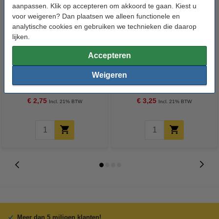
aanpassen. Klik op accepteren om akkoord te gaan. Kiest u
voor weigeren? Dan plaatsen we alleen functionele en
analytische cookies en gebruiken we technieken die daarop
lijken.
Accepteren
Zeskantmoer verzinkt M3 (100
Borgmoer verzinkt M3 (100
Weigeren
stuks)
stuks)
€ 2,75
€ 3,25
Incl. 21% BTW
Incl. 21% BTW
Meer dan 5 miljoen klanten!