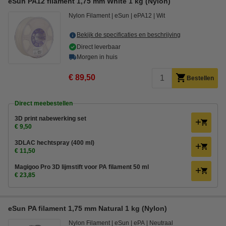
eSun PA12 filament 1,75 mm White 1 kg (Nylon)
Nylon Filament
eSun
ePA12
Wit
Bekijk de specificaties en beschrijving
Direct leverbaar
Morgen in huis
€ 89,50
Bestellen
Direct meebestellen
3D print nabewerking set
€ 9,50
3DLAC hechtspray (400 ml)
€ 11,50
Magigoo Pro 3D lijmstift voor PA filament 50 ml
€ 23,85
eSun PA filament 1,75 mm Natural 1 kg (Nylon)
Nylon Filament
eSun
ePA
Neutraal