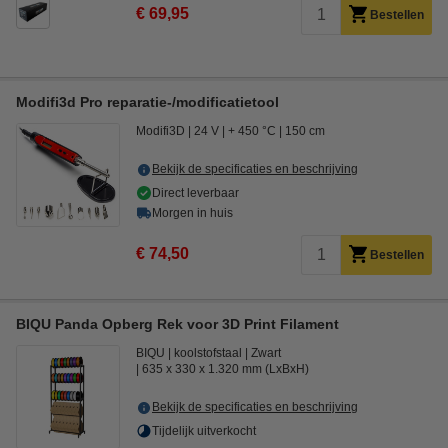
€ 69,95
Bestellen
Modifi3d Pro reparatie-/modificatietool
Modifi3D
24 V
+ 450 °C
150 cm
Bekijk de specificaties en beschrijving
Direct leverbaar
Morgen in huis
€ 74,50
Bestellen
BIQU Panda Opberg Rek voor 3D Print Filament
BIQU
koolstofstaal
Zwart
635 x 330 x 1.320 mm (LxBxH)
Bekijk de specificaties en beschrijving
Tijdelijk uitverkocht