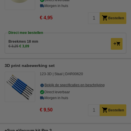
Direct leverbaar
Morgen in huis
€ 4,95
Bestellen
Direct mee bestellen
Breekmes 18 mm
€ 3,25
€ 3,09
3D print nabewerking set
123-3D
Staal
DAR00620
Bekijk de specificaties en beschrijving
Direct leverbaar
Morgen in huis
€ 9,50
Bestellen
eSun eVacuum kit Pro 3