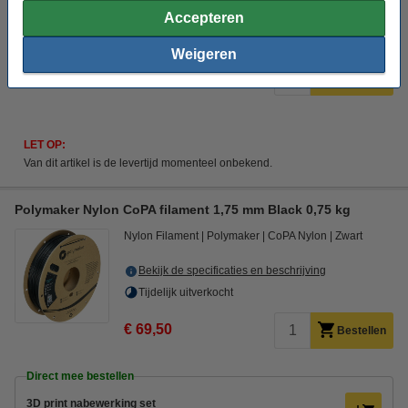
Accepteren
Bekijk de specificaties en beschrijving
Tijdelijk uitverkocht
Weigeren
€ 53,95
Bestellen
LET OP:
Van dit artikel is de levertijd momenteel onbekend.
Polymaker Nylon CoPA filament 1,75 mm Black 0,75 kg
Nylon Filament
Polymaker
CoPA Nylon
Zwart
Bekijk de specificaties en beschrijving
Tijdelijk uitverkocht
€ 69,50
Bestellen
Direct mee bestellen
3D print nabewerking set