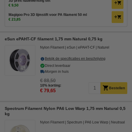
3D print nabewerking set
€ 9,50
Magigoo Pro 3D lijmstift voor PA filament 50 ml
€ 23,85
eSun ePAHT-CF filament 1,75 mm Natural 0,75 kg
Nylon Filament
eSun
ePAHT-CF
Naturel
Bekijk de specificaties en beschrijving
Direct leverbaar
Morgen in huis
€ 88,50
10% korting:
Bestellen
€ 79,65
Spectrum Filament Nylon PA6 Low Warp 1,75 mm Natural 0,5
kg
Nylon Filament
Spectrum
PA6 Low Warp
Neutraal