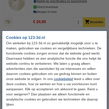
Bekijk de specificaties en beschrijving
Direct leverbaar
Morgen in huis
€ 24,90
Bestellen
Cookies op 123-3d.nl
Om winkelen bij 123-3d.nl zo gemakkelijk mogelijk voor u te
Bedrock 3D PA filament Naturel 1,75 mm 0,75 kg
maken, gebruiken we cookies en vergelijkbare technieken. De
Nylon Filament
Bedrock 3D
PA
Zwart
functionele cookies zorgen ervoor dat de website goed werkt.
Daarnaast hebben ze een analytische functie die ons helpt de
Bekijk de specificaties en beschrijving
website continu te verbeteren. We laten u graag alleen
Direct leverbaar
advertenties zien die aansluiten bij uw interesses en willen
Morgen in huis
daarom cookies gebruiken om uw gedrag binnen en buiten
onze website te volgen. In ons
cookiebeleid
leest u alles over
€ 54,50
Bestellen
deze cookies, hoe ze werken en hoe u uw voorkeuren kunt
aanpassen. Klik op accepteren om akkoord te gaan. Kiest u
voor weigeren? Dan plaatsen we alleen functionele en
eSun PA-CF filament 1,75 mm zwart 1 kg (Nylon)
analytische cookies en gebruiken we technieken die daarop
lijken.
Nylon Filament
eSun
ePA-CF
Zwart