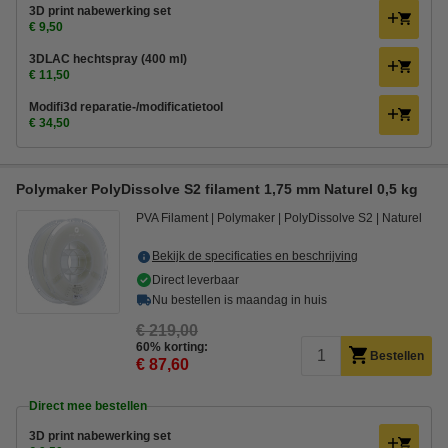
3D print nabewerking set
€ 9,50
3DLAC hechtspray (400 ml)
€ 11,50
Modifi3d reparatie-/modificatietool
€ 34,50
Polymaker PolyDissolve S2 filament 1,75 mm Naturel 0,5 kg
PVA Filament
Polymaker
PolyDissolve S2
Naturel
Bekijk de specificaties en beschrijving
Direct leverbaar
Nu bestellen is maandag in huis
€ 219,00
60% korting:
Bestellen
€ 87,60
Direct mee bestellen
3D print nabewerking set