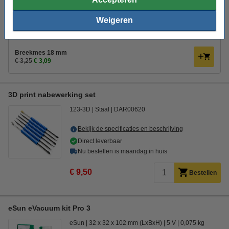
€ 4,95
Bestellen
Weigeren
Direct mee bestellen
Breekmes 18 mm
€ 3,25
€ 3,09
3D print nabewerking set
123-3D
Staal
DAR00620
Bekijk de specificaties en beschrijving
Direct leverbaar
Nu bestellen is maandag in huis
€ 9,50
Bestellen
eSun eVacuum kit Pro 3
eSun
32 x 32 x 102 mm (LxBxH)
5 V
0,075 kg