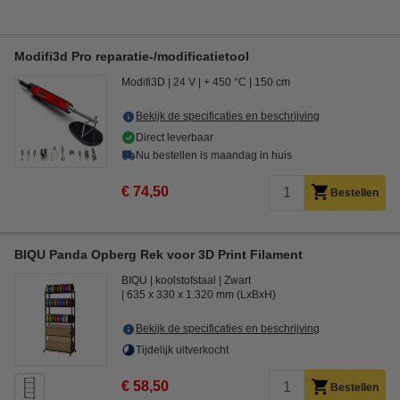
Modifi3d Pro reparatie-/modificatietool
Modifi3D
24 V
+ 450 °C
150 cm
Bekijk de specificaties en beschrijving
Direct leverbaar
Nu bestellen is maandag in huis
€ 74,50
Bestellen
BIQU Panda Opberg Rek voor 3D Print Filament
BIQU
koolstofstaal
Zwart
635 x 330 x 1.320 mm (LxBxH)
Bekijk de specificaties en beschrijving
Tijdelijk uitverkocht
€ 58,50
Bestellen