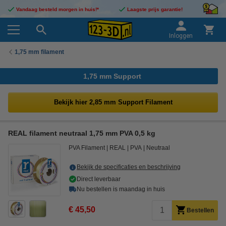
Vandaag besteld morgen in huis!*
Laagste prijs garantie!
Inloggen
1,75 mm filament
1,75 mm Support
Bekijk hier 2,85 mm Support Filament
REAL filament neutraal 1,75 mm PVA 0,5 kg
PVA Filament
REAL
PVA
Neutraal
Bekijk de specificaties en beschrijving
Direct leverbaar
Nu bestellen is maandag in huis
€ 45,50
Bestellen