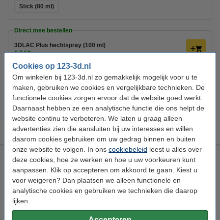
Stick (80 ml)
Direct mee bestellen
3DLAC Plus hechtspray (100 ml)
€ 7,50
Cookies op 123-3d.nl
Glasmes
Om winkelen bij 123-3d.nl zo gemakkelijk mogelijk voor u te
€ 4,50
maken, gebruiken we cookies en vergelijkbare technieken. De
KWB Plamuurmes 60 mm
functionele cookies zorgen ervoor dat de website goed werkt.
€ 4,25
Daarnaast hebben ze een analytische functie die ons helpt de
3DLAC stick (80 ml)
website continu te verbeteren. We laten u graag alleen
€ 5,85
advertenties zien die aansluiten bij uw interesses en willen
daarom cookies gebruiken om uw gedrag binnen en buiten
onze website te volgen. In ons
cookiebeleid
leest u alles over
Tesa schilderstape afdekplakband 50 mm x 50 m
deze cookies, hoe ze werken en hoe u uw voorkeuren kunt
aanpassen. Klik op accepteren om akkoord te gaan. Kiest u
Tesa
50 m
50 mm
DVB00007
voor weigeren? Dan plaatsen we alleen functionele en
Bekijk de specificaties en beschrijving
analytische cookies en gebruiken we technieken die daarop
lijken.
Direct leverbaar
Nu bestellen is maandag in huis
Accepteren