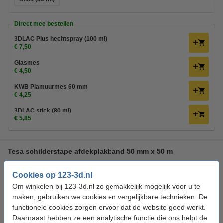
Direct mee bestellen
3DLAC Plus hechtspray (100 ml)
€ 7,50
Glasmes
€ 4,50
KWB Plamuurmes 60 mm
€ 4,25
3DLAC stick (80 ml)
€ 5,85
Tesa schilderstape afdekplakband 50 mm x 50 m
Tesa
50 m
50 mm
DVB00007
Cookies op 123-3d.nl
Bekijk de specificaties en beschrijving
Om winkelen bij 123-3d.nl zo gemakkelijk mogelijk voor u te
maken, gebruiken we cookies en vergelijkbare technieken. De
Direct leverbaar
functionele cookies zorgen ervoor dat de website goed werkt.
Morgen in huis
Daarnaast hebben ze een analytische functie die ons helpt de