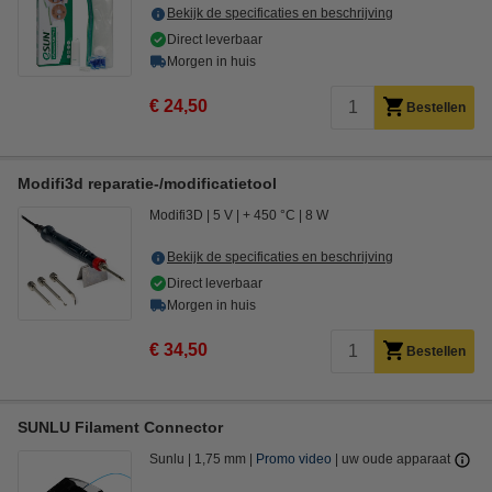
Bekijk de specificaties en beschrijving
Direct leverbaar
Morgen in huis
€ 24,50
Bestellen
Modifi3d reparatie-/modificatietool
Modifi3D
5 V
+ 450 °C
8 W
Bekijk de specificaties en beschrijving
Direct leverbaar
Morgen in huis
€ 34,50
Bestellen
SUNLU Filament Connector
Sunlu
1,75 mm
Promo video
uw oude apparaat