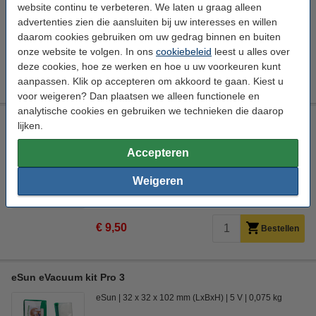
€ 4,95
website continu te verbeteren. We laten u graag alleen
Bestellen
advertenties zien die aansluiten bij uw interesses en willen
daarom cookies gebruiken om uw gedrag binnen en buiten
Direct mee bestellen
onze website te volgen. In ons
cookiebeleid
leest u alles over
Breekmes 18 mm
deze cookies, hoe ze werken en hoe u uw voorkeuren kunt
€ 3,25
€ 3,09
aanpassen. Klik op accepteren om akkoord te gaan. Kiest u
voor weigeren? Dan plaatsen we alleen functionele en
analytische cookies en gebruiken we technieken die daarop
3D print nabewerking set
lijken.
123-3D
Staal
DAR00620
Accepteren
Bekijk de specificaties en beschrijving
Weigeren
Direct leverbaar
Morgen in huis
€ 9,50
Bestellen
eSun eVacuum kit Pro 3
eSun
32 x 32 x 102 mm (LxBxH)
5 V
0,075 kg