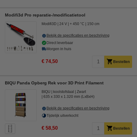
Modifi3d Pro reparatie-/modificatietool
Modifi3D
24 V
+ 450 °C
150 cm
Bekijk de specificaties en beschrijving
Direct leverbaar
Morgen in huis
€ 74,50
Bestellen
BIQU Panda Opberg Rek voor 3D Print Filament
BIQU
koolstofstaal
Zwart
635 x 330 x 1.320 mm (LxBxH)
Bekijk de specificaties en beschrijving
Tijdelijk uitverkocht
€ 58,50
Bestellen