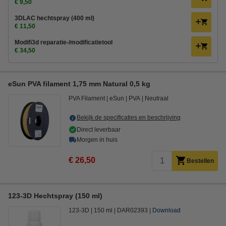
€ 9,50
3DLAC hechtspray (400 ml)
€ 11,50
Modifi3d reparatie-/modificatietool
€ 34,50
eSun PVA filament 1,75 mm Natural 0,5 kg
PVA Filament
eSun
PVA
Neutraal
Bekijk de specificaties en beschrijving
Direct leverbaar
Morgen in huis
€ 26,50
Bestellen
123-3D Hechtspray (150 ml)
123-3D
150 ml
DAR02393
Download