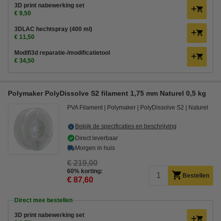
3D print nabewerking set
€ 9,50
3DLAC hechtspray (400 ml)
€ 11,50
Modifi3d reparatie-/modificatietool
€ 34,50
Polymaker PolyDissolve S2 filament 1,75 mm Naturel 0,5 kg
PVA Filament
Polymaker
PolyDissolve S2
Naturel
Bekijk de specificaties en beschrijving
Direct leverbaar
Morgen in huis
€ 219,00
60% korting:
Bestellen
€ 87,60
Direct mee bestellen
3D print nabewerking set