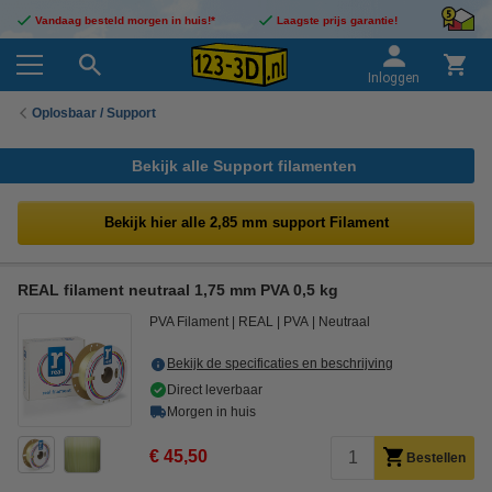
Vandaag besteld morgen in huis!*
Laagste prijs garantie!
Inloggen
Oplosbaar / Support
Bekijk alle Support filamenten
Bekijk hier alle 2,85 mm support Filament
REAL filament neutraal 1,75 mm PVA 0,5 kg
PVA Filament
REAL
PVA
Neutraal
Bekijk de specificaties en beschrijving
Direct leverbaar
Morgen in huis
€ 45,50
Bestellen