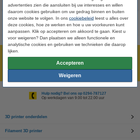
advertenties zien die aansluiten bij uw interesses en willen
daarom cookies gebruiken om uw gedrag binnen en buiten
onze website te volgen. In ons
cookiebeleid
leest u alles over
deze cookies, hoe ze werken en hoe u uw voorkeuren kunt
aanpassen. Klik op accepteren om akkoord te gaan. Kiest u
voor weigeren? Dan plaatsen we alleen functionele en
analytische cookies en gebruiken we technieken die daarop
lijken.
Meer dan 5 miljoen klanten!
Accepteren
Voor 23.59 uur besteld, morgen in huis!
Laagste prijs garantie!
Weigeren
Hulp nodig? Bel ons op 0294-787127
Op werkdagen van 9.00 tot 22.00 uur
3D printer onderdelen
Filament 3D printer