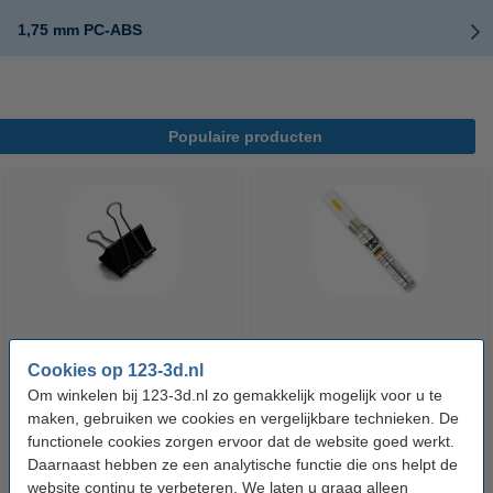
1,75 mm PC-ABS
Populaire producten
Heated bed klemmen (set van 4)
Super Lube
Cookies op 123-3d.nl
Om winkelen bij 123-3d.nl zo gemakkelijk mogelijk voor u te
maken, gebruiken we cookies en vergelijkbare technieken. De
€ 6,50
€ 7,50
Incl. 21% BTW
Incl. 21% BTW
functionele cookies zorgen ervoor dat de website goed werkt.
Daarnaast hebben ze een analytische functie die ons helpt de
website continu te verbeteren. We laten u graag alleen