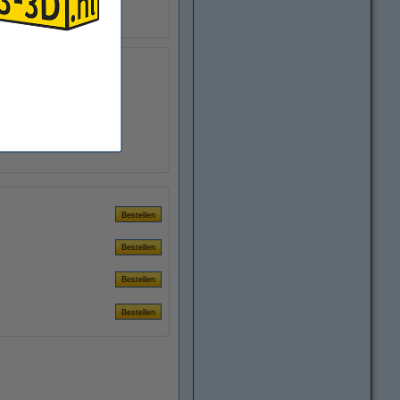
150 m
± 0,10 mm
>95%
Ø 20,0 cm
Ø 5,2 cm
7,8 cm
DFH11008