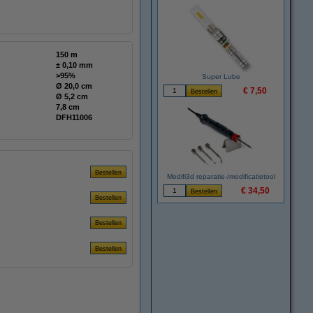
150 m
± 0,10 mm
>95%
Super Lube
Ø 20,0 cm
€ 7,50
Ø 5,2 cm
7,8 cm
DFH11006
Modifi3d reparatie-/modificatietool
€ 34,50