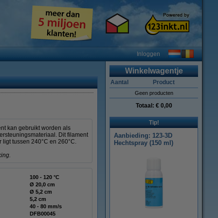
Inloggen
Winkelwagentje
Aantal
Product
Geen producten
Totaal:
€ 0,00
Tip!
ent kan gebruikt worden als
rsteuningsmateriaal. Dit filament
Aanbieding: 123-3D
r ligt tussen 240°C en 260°C.
Hechtspray (150 ml)
ing.
100 - 120 °C
Ø 20,0 cm
Ø 5,2 cm
5,2 cm
40 - 80 mm/s
DFB00045