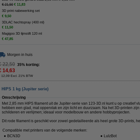
€ 21,50
€ 11,83
3D print nabewerking set
€ 9,50
3DLAC hechtspray (400 ml)
€ 11,50
Magigoo 3D lijmstift 120 ml
€ 47,85
Morgen in huis
€ 22,50
35% korting:
€ 14,63
€ 12,09 Excl. 21% BTW
HIPS 1 kg (Jupiter serie)
Omschrijving
Met 2,85 mm HIPS filament uit de Jupiter-serie van 123-3D.nl kunt u op creatief vl
hebben een glad, mat oppervlak en zijn licht en duurzaam. Na het 3D-printen zijn
schilderen en verlijmen; ideaal voor modelbouw en andere hobbyprojecten.
Dit rode filament is geschikt voor zowel gedetailleerde als heel grote 3D-prints, het
Compatible met printers van de volgende merken:
●
BCN3D
●
LulzBot