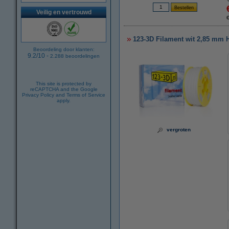
Veilig en vertrouwd
123-3D Filament wit 2,85 mm HI
Beoordeling door klanten:
9.2
/
10
-
2.288
beoordelingen
This site is protected by
reCAPTCHA and the Google
Privacy Policy
and
Terms of Service
apply.
vergroten