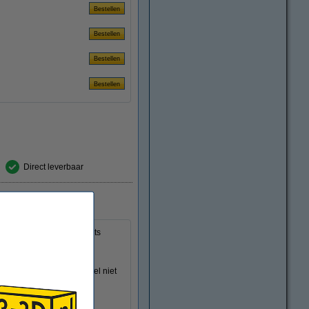
Direct leverbaar
ak alle kanten op. 3D-prints
 miniaturen makkelijk te
3D-prints, het trekt vrijwel niet