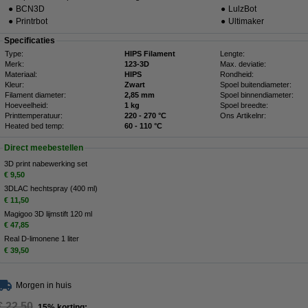
●
BCN3D
●
LulzBot
●
Printrbot
●
Ultimaker
Specificaties
Type:
HIPS Filament
Lengte:
Merk:
123-3D
Max. deviatie:
Materiaal:
HIPS
Rondheid:
Kleur:
Zwart
Spoel buitendiameter:
Filament diameter:
2,85 mm
Spoel binnendiameter:
Hoeveelheid:
1 kg
Spoel breedte:
Printtemperatuur:
220 - 270 °C
Ons Artikelnr:
Heated bed temp:
60 - 110 °C
Direct meebestellen
3D print nabewerking set
€ 9,50
3DLAC hechtspray (400 ml)
€ 11,50
Magigoo 3D lijmstift 120 ml
€ 47,85
Real D-limonene 1 liter
€ 39,50
Morgen in huis
€ 22,50
15% korting: