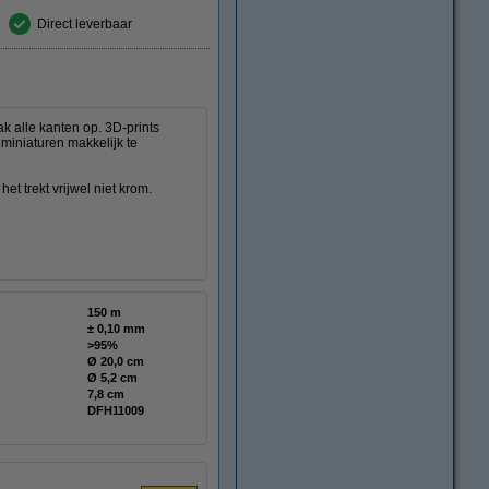
Direct leverbaar
ak alle kanten op. 3D-prints
 miniaturen makkelijk te
et trekt vrijwel niet krom.
150 m
± 0,10 mm
>95%
Ø 20,0 cm
Ø 5,2 cm
7,8 cm
DFH11009