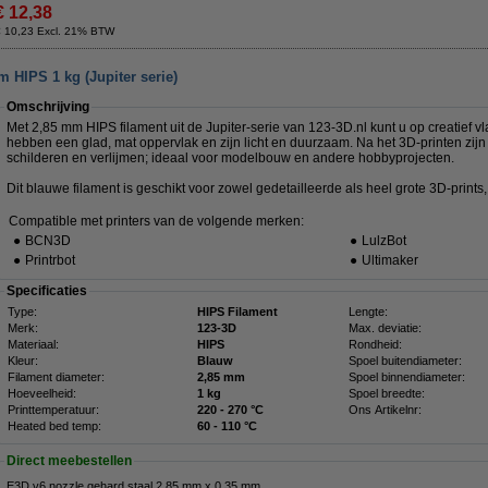
€ 12,38
€ 10,23 Excl. 21% BTW
 HIPS 1 kg (Jupiter serie)
Omschrijving
Met 2,85 mm HIPS filament uit de Jupiter-serie van 123-3D.nl kunt u op creatief vl
hebben een glad, mat oppervlak en zijn licht en duurzaam. Na het 3D-printen zijn
schilderen en verlijmen; ideaal voor modelbouw en andere hobbyprojecten.
Dit blauwe filament is geschikt voor zowel gedetailleerde als heel grote 3D-prints, h
Compatible met printers van de volgende merken:
●
BCN3D
●
LulzBot
●
Printrbot
●
Ultimaker
Specificaties
Type:
HIPS Filament
Lengte:
Merk:
123-3D
Max. deviatie:
Materiaal:
HIPS
Rondheid:
Kleur:
Blauw
Spoel buitendiameter:
Filament diameter:
2,85 mm
Spoel binnendiameter:
Hoeveelheid:
1 kg
Spoel breedte:
Printtemperatuur:
220 - 270 °C
Ons Artikelnr:
Heated bed temp:
60 - 110 °C
Direct meebestellen
E3D v6 nozzle gehard staal 2,85 mm x 0,35 mm