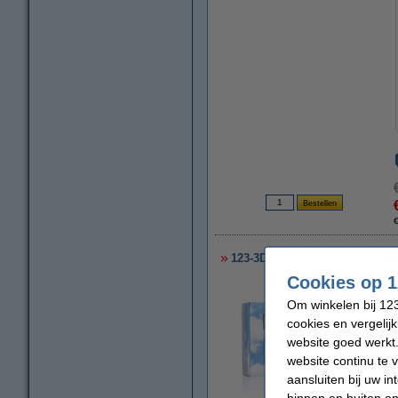
123-3D Filament neutraal 2,85
Cookies op 1
Om winkelen bij 123
cookies en vergelij
website goed werkt.
website continu te 
aansluiten bij uw i
binnen en buiten on