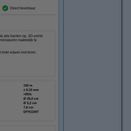
Direct leverbaar
ak alle kanten op. 3D-prints
 miniaturen makkelijk te
 trekt vrijwel niet krom.
150 m
± 0,10 mm
>95%
Ø 20,0 cm
Ø 5,2 cm
7,8 cm
DFH11007