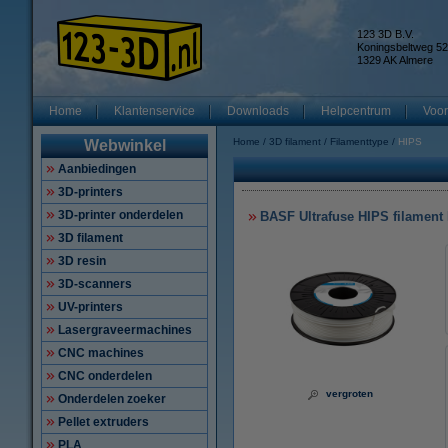
123 3D B.V.
Koningsbeltweg 52
1329 AK Almere
Home
Klantenservice
Downloads
Helpcentrum
Voor
Home
3D filament
Filamenttype
HIPS
Webwinkel
Aanbiedingen
3D-printers
3D-printer onderdelen
BASF Ultrafuse HIPS filament 
3D filament
3D resin
3D-scanners
UV-printers
Lasergraveermachines
CNC machines
CNC onderdelen
vergroten
Onderdelen zoeker
Pellet extruders
PLA