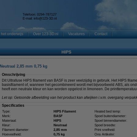
Telefoon: 0294-787127
E-mail:
info@123-3D.nl
 het onderwijs
Over 123-3D.nl
Vacatures
Contact
HIPS
Neutraal 2,85 mm 0,75 kg
Omschrijving
Dit Ultrafuse HIPS filament van BASF is zeer veelzijdig in gebruik. Het HIPS filam
basisfilament of, wanneer het gecombineerd wordt met bijvoorbeeld ABS, als onde
heeft een neutrale kleur en kan worden opgelost in limoneen. De printtemperatuu
Let op: Getoonde afbeelding van het product kan afwijken i.v.m. overgang verpakk
Specificaties
Type:
HIPS Filament
Heated bed temp:
Merk:
BASF
Spoel buitendiameter:
Materiaal:
HIPS
Spoel binnendiameter:
Kleur:
Neutraal
Spoel breedte:
Filament diameter:
2,85 mm
Print snelheid:
Hoeveelheid:
0,75 kg
Ons Artikelnr: