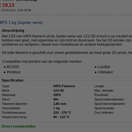
€ 19,13
€ 15,81 Excl. 21% BTW
PS 1 kg (Jupiter serie)
Omschrijving
Met 2,85 mm HIPS filament uit de Jupiter-serie van 123-3D.nl kunt u op creatief vl
hebben een glad, mat oppervlak en zijn licht en duurzaam. Na het 3D-printen zijn
schilderen en verlijmen; ideaal voor modelbouw en andere hobbyprojecten.
Dit witte filament is geschikt voor zowel gedetailleerde als heel grote 3D-prints, het
Compatible met printers van de volgende merken:
●
BCN3D
●
LulzBot
●
Printrbot
●
Ultimaker
Specificaties
Type:
HIPS Filament
Lengte:
Merk:
123-3D
Max. deviatie:
Materiaal:
HIPS
Rondheid:
Kleur:
Wit
Spoel buitendiameter:
Filament diameter:
2,85 mm
Spoel binnendiameter:
Hoeveelheid:
1 kg
Spoel breedte:
Printtemperatuur:
220 - 270 °C
Ons Artikelnr:
Heated bed temp:
60 - 110 °C
Direct meebestellen