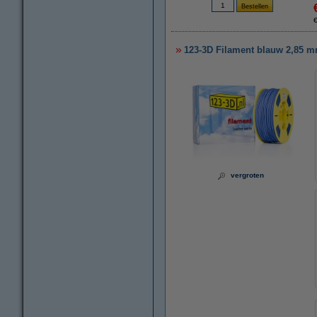
123-3D Filament blauw 2,85 mm
vergroten