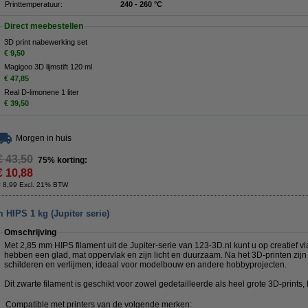
Printtemperatuur:
240 - 260 °C
Direct meebestellen
3D print nabewerking set
€ 9,50
Magigoo 3D lijmstift 120 ml
€ 47,85
Real D-limonene 1 liter
€ 39,50
Morgen in huis
€ 43,50
75% korting:
€ 10,88
€ 8,99 Excl. 21% BTW
 HIPS 1 kg (Jupiter serie)
Omschrijving
Met 2,85 mm HIPS filament uit de Jupiter-serie van 123-3D.nl kunt u op creatief vl
hebben een glad, mat oppervlak en zijn licht en duurzaam. Na het 3D-printen zijn
schilderen en verlijmen; ideaal voor modelbouw en andere hobbyprojecten.
Dit zwarte filament is geschikt voor zowel gedetailleerde als heel grote 3D-prints, h
Compatible met printers van de volgende merken: