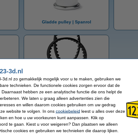
Gladde pulley | Spanrol
23-3d.nl
Riemen
-3d.nl zo gemakkelijk mogelijk voor u te maken, gebruiken we
kbare technieken. De functionele cookies zorgen ervoor dat de
 Daarnaast hebben ze een analytische functie die ons helpt de
Pulleys
verbeteren. We laten u graag alleen advertenties zien die
nteresses en willen daarom cookies gebruiken om uw gedrag
GT2 pulley 3 mm as
T5 pulley
ze website te volgen. In ons
cookiebeleid
leest u alles over deze
Gladde pulley | Spanrol
Riemen
rken en hoe u uw voorkeuren kunt aanpassen. Klik op
T2,5 pulley
ord te gaan. Kiest u voor weigeren? Dan plaatsen we alleen
ytische cookies en gebruiken we technieken die daarop lijken.