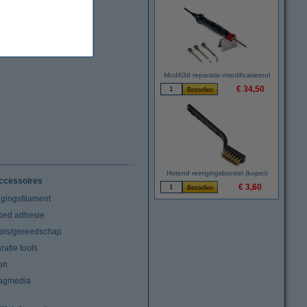
Modifi3d reparatie-/modificatietool
€ 34,50
Hotend reinigingsborstel (koper)
ccessoires
€ 3,60
igingsfilament
tbed adhesie
ools/gereedschap
atie tools
on
agmedia