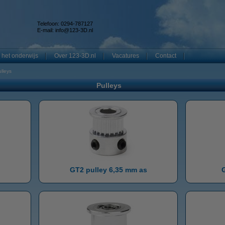
Telefoon: 0294-787127
E-mail:
info@123-3D.nl
 het onderwijs
Over 123-3D.nl
Vacatures
Contact
lleys
Pulleys
GT2 pulley 6,35 mm as
G