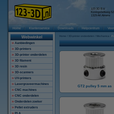
123 3D B.V.
Koningsbeltweg 52
1329 AK Almere
Home
Klantenservice
Downloads
Helpcentrum
Voor
Home
3D-printer onderdelen
Mechanica
Pu
Webwinkel
Aanbiedingen
3D-printers
3D-printer onderdelen
3D filament
3D resin
3D-scanners
UV-printers
Lasergraveermachines
GT2 pulley 5 mm as
CNC machines
CNC onderdelen
Onderdelen zoeker
Pellet extruders
PLA