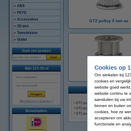
ABS
PETG
Accessoires
GT2 pulley 3 mm as
3D pen
Tweedekans
Outlet
Zoek een product
Zoek
Cookies op 1
Mijn 123-3D.nl
T5 pulley
Om winkelen bij 123
cookies en vergelij
website goed werkt.
website continu te 
aansluiten bij uw i
Wachtwoord vergeten ?
GT2 pulley 5 mm as
binnen en buiten on
GT2 pulley 6,35 mm as
Betaalopties:
cookies, hoe ze we
GT2 pulley 8 mm as
accepteren om akko
functionele en anal