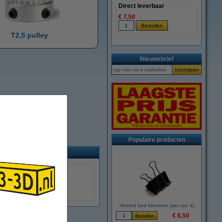
Direct leverbaar
€ 7,50
T2,5 pulley
Nieuwsbrief
Populaire producten
Heated bed klemmen (set van 4)
€ 6,50