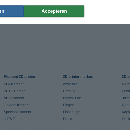
en
Accepteren
Filament 3D printer
3D printer merken
3D a
PLA filament
Anycubic
Rein
PETG filament
Creality
Prin
ABS filament
Bambu Lab
3d t
Flexibel filament
Elegoo
Repar
Speciaal filament
Flashforge
Kapt
HIPS Filament
Prusa
Opsl