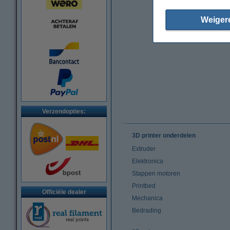
Weiger
Verzendopties:
3D printer onderdelen
Extruder
Elektronica
Stappen motoren
Printbed
Officiële dealer
Mechanica
Bedrading