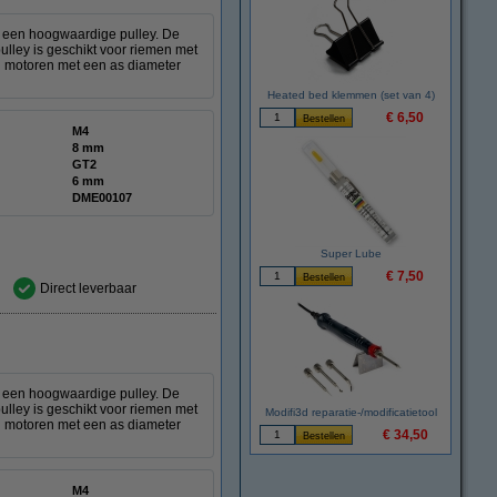
n een hoogwaardige pulley. De
ulley is geschikt voor riemen met
 motoren met een as diameter
Heated bed klemmen (set van 4)
€ 6,50
M4
8 mm
GT2
6 mm
DME00107
Super Lube
€ 7,50
Direct leverbaar
n een hoogwaardige pulley. De
ulley is geschikt voor riemen met
Modifi3d reparatie-/modificatietool
 motoren met een as diameter
€ 34,50
M4