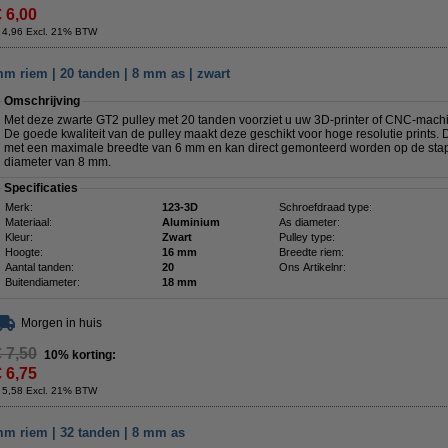
€ 6,00
 4,96 Excl. 21% BTW
mm riem | 20 tanden | 8 mm as | zwart
Omschrijving
Met deze zwarte GT2 pulley met 20 tanden voorziet u uw 3D-printer of CNC-mach
De goede kwaliteit van de pulley maakt deze geschikt voor hoge resolutie prints. 
met een maximale breedte van 6 mm en kan direct gemonteerd worden op de sta
diameter van 8 mm.
Specificaties
Merk:
123-3D
Schroefdraad type:
Materiaal:
Aluminium
As diameter:
Kleur:
Zwart
Pulley type:
Hoogte:
16 mm
Breedte riem:
Aantal tanden:
20
Ons Artikelnr:
Buitendiameter:
18 mm
Morgen in huis
€ 7,50
10% korting:
€ 6,75
 5,58 Excl. 21% BTW
mm riem | 32 tanden | 8 mm as