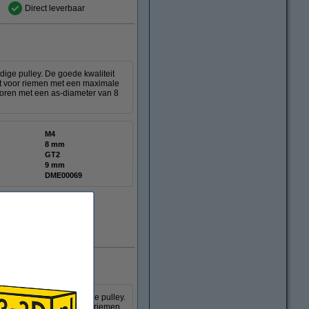
Direct leverbaar
ige pulley. De goede kwaliteit
ikt voor riemen met een maximale
oren met een as-diameter van 8
M4
8 mm
GT2
9 mm
DME00069
Direct leverbaar
ine van een hoogwaardige pulley.
De pulley is geschikt voor riemen