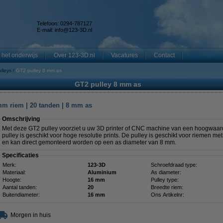
Telefoon: 0294-787127
E-mail:
info@123-3D.nl
 het onderwijs
Over 123-3D.nl
Vacatures
Contact
lleys
GT2 pulley 8 mm as
GT2 pulley 8 mm as
mm riem | 20 tanden | 8 mm as
Omschrijving
Met deze GT2 pulley voorziet u uw 3D printer of CNC machine van een hoogwaardi
pulley is geschikt voor hoge resolutie prints. De pulley is geschikt voor riemen 
en kan direct gemonteerd worden op een as diameter van 8 mm.
Specificaties
Merk:
123-3D
Schroefdraad type:
Materiaal:
Aluminium
As diameter:
Hoogte:
16 mm
Pulley type:
Aantal tanden:
20
Breedte riem:
Buitendiameter:
16 mm
Ons Artikelnr:
Morgen in huis