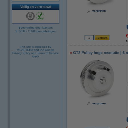
Veilig en vertrouwd
vergroten
Beoordeling door klanten:
9.2
/
10
-
2.288
beoordelingen
€
This site is protected by
reCAPTCHA and the Google
GT2 Pulley hoge resolutie | 6 
Privacy Policy
and
Terms of Service
apply.
vergroten