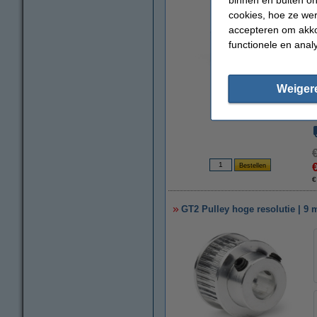
cookies, hoe ze we
accepteren om akko
functionele en anal
vergroten
Weiger
€
GT2 Pulley hoge resolutie | 9 