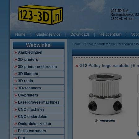
123 3D B.V.
Koningsbeltweg 52
1329 AK Almere
Home
Klantenservice
Downloads
Helpcentrum
Voor
Home
3D-printer onderdelen
Mechanica
Pu
Webwinkel
Aanbiedingen
3D-printers
GT2 Pulley hoge resolutie | 6 
3D-printer onderdelen
3D filament
3D resin
3D-scanners
UV-printers
Lasergraveermachines
CNC machines
CNC onderdelen
vergroten
Onderdelen zoeker
Pellet extruders
PLA