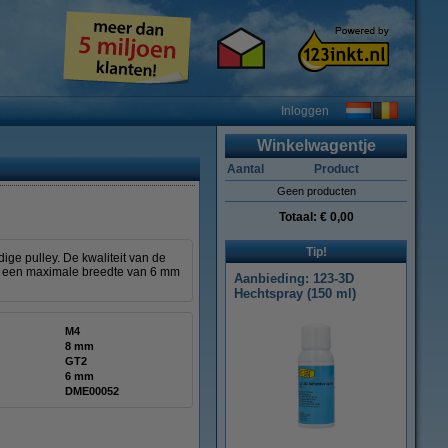
Inloggen
Winkelwagentje
Aantal
Product
Geen producten
Totaal:
€ 0,00
Tip!
ge pulley. De kwaliteit van de
met een maximale breedte van 6 mm
Aanbieding: 123-3D
Hechtspray (150 ml)
M4
8 mm
GT2
6 mm
DME00052