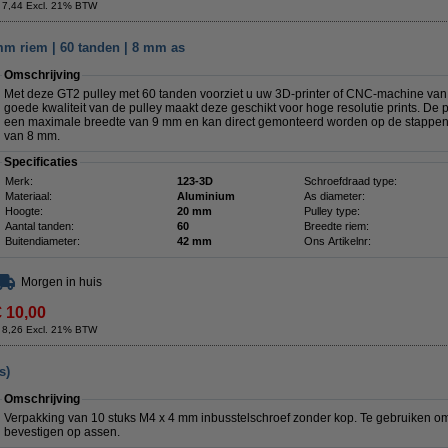
 7,44 Excl. 21% BTW
mm riem | 60 tanden | 8 mm as
Omschrijving
Met deze GT2 pulley met 60 tanden voorziet u uw 3D-printer of CNC-machine va
goede kwaliteit van de pulley maakt deze geschikt voor hoge resolutie prints. De p
een maximale breedte van 9 mm en kan direct gemonteerd worden op de stappen
van 8 mm.
Specificaties
Merk:
123-3D
Schroefdraad type:
Materiaal:
Aluminium
As diameter:
Hoogte:
20 mm
Pulley type:
Aantal tanden:
60
Breedte riem:
Buitendiameter:
42 mm
Ons Artikelnr:
Morgen in huis
€ 10,00
 8,26 Excl. 21% BTW
s)
Omschrijving
Verpakking van 10 stuks M4 x 4 mm inbusstelschroef zonder kop. Te gebruiken om
bevestigen op assen.