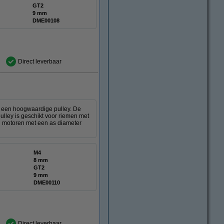
GT2
9 mm
DME00108
Direct leverbaar
n een hoogwaardige pulley. De
ulley is geschikt voor riemen met
 motoren met een as diameter
M4
8 mm
GT2
9 mm
DME00110
Direct leverbaar