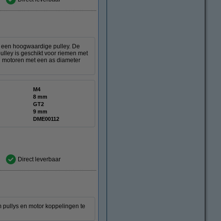
n een hoogwaardige pulley. De
ulley is geschikt voor riemen met
 motoren met een as diameter
M4
8 mm
GT2
9 mm
DME00112
Direct leverbaar
 pullys en motor koppelingen te