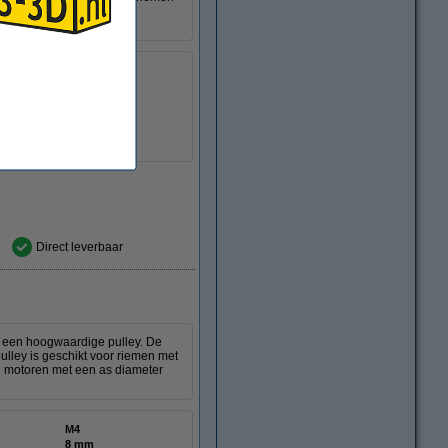
ppen motoren met een as
M4
8 mm
GT2
9 mm
DME00106
Direct leverbaar
n een hoogwaardige pulley. De
ulley is geschikt voor riemen met
 motoren met een as diameter
M4
8 mm