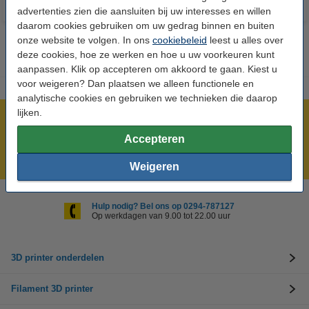
advertenties zien die aansluiten bij uw interesses en willen
daarom cookies gebruiken om uw gedrag binnen en buiten
onze website te volgen. In ons
cookiebeleid
leest u alles over
deze cookies, hoe ze werken en hoe u uw voorkeuren kunt
aanpassen. Klik op accepteren om akkoord te gaan. Kiest u
voor weigeren? Dan plaatsen we alleen functionele en
analytische cookies en gebruiken we technieken die daarop
lijken.
Meer dan 5 miljoen klanten!
Accepteren
Voor 23.59 uur besteld, morgen in huis!
Laagste prijs garantie!
Weigeren
Hulp nodig? Bel ons op 0294-787127
Op werkdagen van 9.00 tot 22.00 uur
3D printer onderdelen
Filament 3D printer