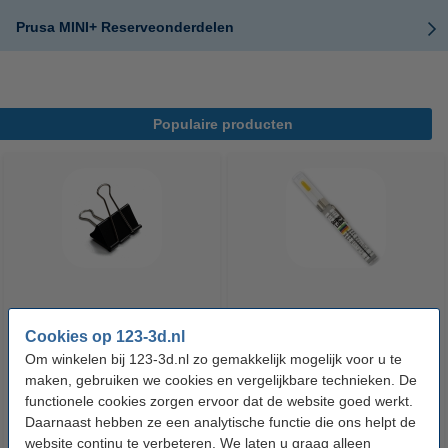
Prusa MINI+ Reserveonderdelen
Populaire producten
Heated bed klemmen (set van 4)
Super Lube
Cookies op 123-3d.nl
Om winkelen bij 123-3d.nl zo gemakkelijk mogelijk voor u te
maken, gebruiken we cookies en vergelijkbare technieken. De
€ 6,50
€ 7,50
Incl. 21% BTW
Incl. 21% BTW
functionele cookies zorgen ervoor dat de website goed werkt.
Daarnaast hebben ze een analytische functie die ons helpt de
website continu te verbeteren. We laten u graag alleen