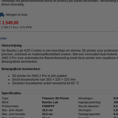
Vanwege het gewicht/formaat wordt dit product per pallet verzonden. Verzending
direct voorradig.
Morgen in huis
€ 1.549,00
€ 1.280,17 Excl. 21% BTW
nter
Omschrijving
De Bambu Lab H2D Combo is een krachtige en slimme 3D-printer voor profession
precisie, snelheid en materiaalflexibiliteit zoeken. Met een innovatief dual-hot
AMS 2 Pro voor automatische filamentwisseling biedt deze printer een naadloze mu
Belangrijkste kenmerken:
Belangrijkste kenmerken:
3D printer en AMS 2 Pro in één pakket
Groot bouwvolume van 350 × 320 × 325 mm
Gesloten bouwkamer actief verwarmd tot 65 °C
Specificaties
Type:
Filament 3D-Printer
Afmetingen:
Merk:
Bambu Lab
Ingangsspanning:
10
Printtechniek:
FDM/FFF
Nozzle diameter:
0,
Max. print diepte:
32,5 cm
Vermogen:
2.
Max. print breedte:
32,5 cm
Opslagcapaciteit:
8 