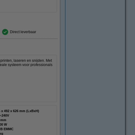
Direct leverbaar
printen, laseren en snijden. Met
deale systeem voor professionals
514 x 492 x 626 mm (LxBxH)
0-240V
4 mm
200 W
GB EMMC
kg