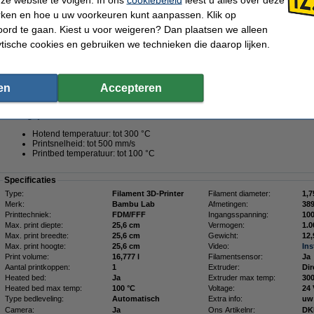
€ 462,81 Excl. 21% BTW
rken en hoe u uw voorkeuren kunt aanpassen. Klik op
ord te gaan. Kiest u voor weigeren? Dan plaatsen we alleen
nter
ytische cookies en gebruiken we technieken die daarop lijken.
Omschrijving
De Bambu Lab P1S Combo is een veelzijdige CoreXY 3D-printer met gesloten beh
externe AMS-systeem voor automatisch wisselen tussen meerdere kleuren of mate
printsnelheid, automatische functies en slimme filamentwissel is dit model perfe
en
Accepteren
prestaties combineren.
Belangrijkste kenmerken:
Hotend temperatuur: tot 300 °C
Printsnelheid: tot 500 mm/s
Printbed temperatuur: tot 100 °C
Specificaties
Type:
Filament 3D-Printer
Filament diameter:
1,
Merk:
Bambu Lab
Afmetingen:
Printtechniek:
FDM/FFF
Ingangsspanning:
10
Max. print diepte:
25,6 cm
Vermogen:
1.
Max. print breedte:
25,6 cm
Gewicht:
12,
Max. print hoogte:
25,6 cm
Video:
Ins
Print volume:
16,777 l
Filamentsensor:
Ja
Aantal printkoppen:
1
Extruder:
Dir
Heated bed:
Ja
Extruder max temp:
300
Heated bed max temp:
100 °C
Voltage:
24
Type bedleveling:
Automatisch
Extra info:
uw
Camera:
Ja
Ons Artikelnr:
DK