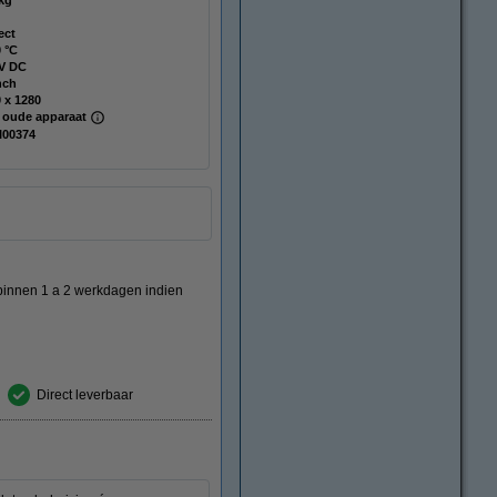
kg
ect
 °C
 V DC
nch
 x 1280
 oude apparaat
I00374
 binnen 1 a 2 werkdagen indien
Direct leverbaar