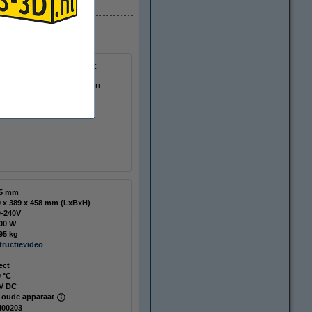
Direct leverbaar
uizing, geleverd met het
rialen. Dankzij de hoge
ct voor makers die gemak en
75 mm
389 x 389 x 458 mm (LxBxH)
0-240V
000 W
95 kg
tructievideo
ect
 °C
 V DC
 oude apparaat
I00203