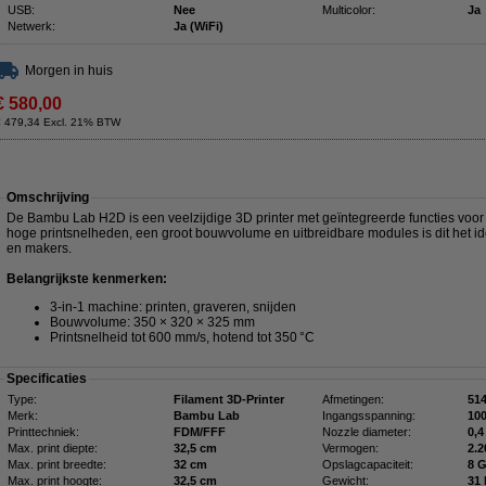
USB:
Nee
Multicolor:
Ja
Netwerk:
Ja (WiFi)
Morgen in huis
€ 580,00
€ 479,34 Excl. 21% BTW
Omschrijving
De Bambu Lab H2D is een veelzijdige 3D printer met geïntegreerde functies voor 
hoge printsnelheden, een groot bouwvolume en uitbreidbare modules is dit het i
en makers.
Belangrijkste kenmerken:
3-in-1 machine: printen, graveren, snijden
Bouwvolume: 350 × 320 × 325 mm
Printsnelheid tot 600 mm/s, hotend tot 350 °C
Specificaties
Type:
Filament 3D-Printer
Afmetingen:
Merk:
Bambu Lab
Ingangsspanning:
10
Printtechniek:
FDM/FFF
Nozzle diameter:
0,
Max. print diepte:
32,5 cm
Vermogen:
2.
Max. print breedte:
32 cm
Opslagcapaciteit:
8 
Max. print hoogte:
32,5 cm
Gewicht:
31 