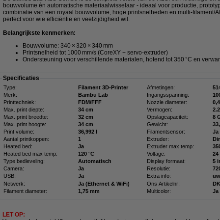
bouwvolume én automatische materiaalwisselaar - ideaal voor productie, prototype
combinatie van een royaal bouwvolume, hoge printsnelheden en multi‑filament/AMS
perfect voor wie efficiëntie en veelzijdigheid wil.
Belangrijkste kenmerken:
Bouwvolume: 340 × 320 × 340 mm
Printsnelheid tot 1000 mm/s (CoreXY + servo‑extruder)
Ondersteuning voor verschillende materialen, hotend tot 350 °C en verwa
Specificaties
Type:
Filament 3D-Printer
Afmetingen:
Merk:
Bambu Lab
Ingangsspanning:
10
Printtechniek:
FDM/FFF
Nozzle diameter:
0,
Max. print diepte:
34 cm
Vermogen:
2.
Max. print breedte:
32 cm
Opslagcapaciteit:
8 
Max. print hoogte:
34 cm
Gewicht:
33
Print volume:
36,992 l
Filamentsensor:
Ja
Aantal printkoppen:
1
Extruder:
Di
Heated bed:
Ja
Extruder max temp:
35
Heated bed max temp:
120 °C
Voltage:
24
Type bedleveling:
Automatisch
Display formaat:
5 
Camera:
Ja
Resolutie:
72
USB:
Ja
Extra info:
uw
Netwerk:
Ja (Ethernet & WiFi)
Ons Artikelnr:
DK
Filament diameter:
1,75 mm
Multicolor:
Ja
LET OP: