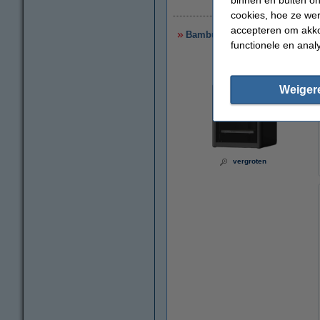
cookies, hoe ze we
accepteren om akko
Bambu Lab P1S Combo 3D-pri
functionele en anal
Weiger
vergroten