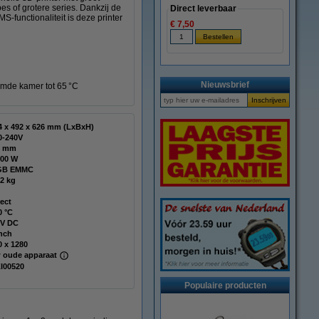
s of grotere series. Dankzij de
Direct leverbaar
‑functionaliteit is deze printer
€ 7,50
Nieuwsbrief
rmde kamer tot 65 °C
514 x 492 x 626 mm (LxBxH)
0-240V
4 mm
200 W
GB EMMC
,2 kg
rect
0 °C
 V DC
inch
0 x 1280
 oude apparaat
I00520
Populaire producten