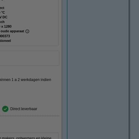
ect
 °C
 V DC
nch
 x 1280
 oude apparaat
I00373
tioneel
 binnen 1 a 2 werkdagen indien
Direct leverbaar
 makers, ontwerpers en kleine