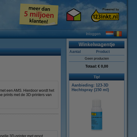
Inloggen
Winkelwagentje
Aantal
Product
Geen producten
Totaal:
€ 0,00
Tip!
Aanbieding: 123-3D
Hechtspray (150 ml)
 met een AMS. Hierdoor wordt het
e prints met de 3D-printers van
elle 3D‑printer met groot