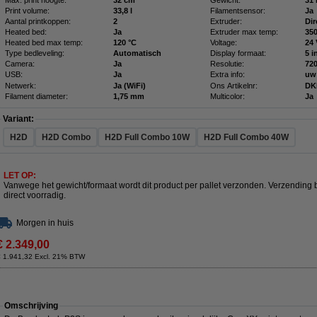
Max. print hoogte:
32 cm
Gewicht:
31 
Print volume:
33,8 l
Filamentsensor:
Ja
Aantal printkoppen:
2
Extruder:
Dir
Heated bed:
Ja
Extruder max temp:
350
Heated bed max temp:
120 °C
Voltage:
24
Type bedleveling:
Automatisch
Display formaat:
5 i
Camera:
Ja
Resolutie:
720
USB:
Ja
Extra info:
uw
Netwerk:
Ja (WiFi)
Ons Artikelnr:
DK
Filament diameter:
1,75 mm
Multicolor:
Ja
Variant:
H2D
H2D Combo
H2D Full Combo 10W
H2D Full Combo 40W
LET OP:
Vanwege het gewicht/formaat wordt dit product per pallet verzonden. Verzending
direct voorradig.
Morgen in huis
€ 2.349,00
€ 1.941,32 Excl. 21% BTW
Omschrijving