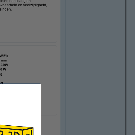
loten behuizing én
wbaarheid en veelzijdigheid,
ssingen.
(WiFi)
5 mm
-240V
00 W
kg
ect
V DC
oude apparaat
00518
ioneel
478 x 406 x 392 mm (HxBxL)