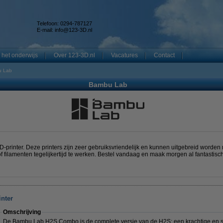
Telefoon: 0294-787127
E-mail:
info@123-3D.nl
 het onderwijs
Over 123-3D.nl
Vacatures
Contact
 Lab
Bambu Lab
printer. Deze printers zijn zeer gebruiksvriendelijk en kunnen uitgebreid worden
 filamenten tegelijkertijd te werken. Bestel vandaag en maak morgen al fantastisch
nter
Omschrijving
De Bambu Lab H2S Combo is de complete versie van de H2S: een krachtige en sn