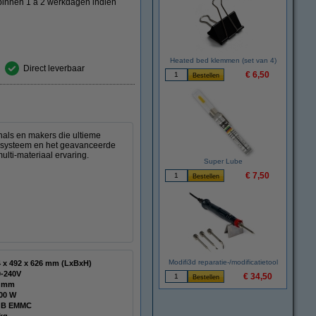
 binnen 1 a 2 werkdagen indien
Heated bed klemmen (set van 4)
Direct leverbaar
€ 6,50
als en makers die ultieme
end systeem en het geavanceerde
lti-materiaal ervaring.
Super Lube
€ 7,50
Modifi3d reparatie-/modificatietool
514 x 492 x 626 mm (LxBxH)
0-240V
€ 34,50
4 mm
200 W
GB EMMC