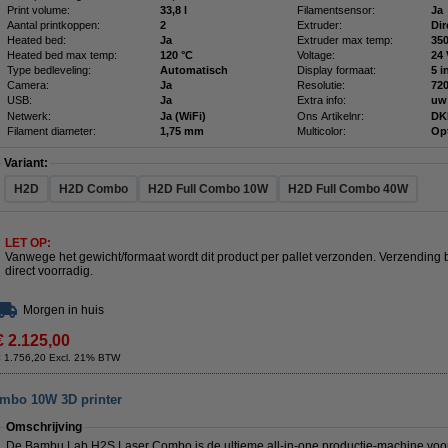
Print volume:
33,8 l
Filamentsensor:
Ja
Aantal printkoppen:
2
Extruder:
Dir
Heated bed:
Ja
Extruder max temp:
350
Heated bed max temp:
120 °C
Voltage:
24
Type bedleveling:
Automatisch
Display formaat:
5 i
Camera:
Ja
Resolutie:
720
USB:
Ja
Extra info:
uw
Netwerk:
Ja (WiFi)
Ons Artikelnr:
DK
Filament diameter:
1,75 mm
Multicolor:
Op
Variant:
H2D
H2D Combo
H2D Full Combo 10W
H2D Full Combo 40W
LET OP:
Vanwege het gewicht/formaat wordt dit product per pallet verzonden. Verzending
direct voorradig.
Morgen in huis
€ 2.125,00
€ 1.756,20 Excl. 21% BTW
mbo 10W 3D printer
Omschrijving
De Bambu Lab H2S Laser Combo is de ultieme all‑in‑one productie‑machine voor