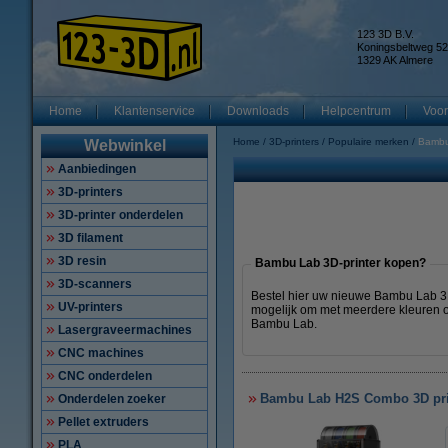
123 3D B.V.
Koningsbeltweg 52
1329 AK Almere
Home
Klantenservice
Downloads
Helpcentrum
Voor
Home
3D-printers
Populaire merken
Bambu
Webwinkel
Aanbiedingen
3D-printers
3D-printer onderdelen
3D filament
3D resin
Bambu Lab 3D-printer kopen?
3D-scanners
Bestel hier uw nieuwe Bambu Lab 3D-
UV-printers
mogelijk om met meerdere kleuren of
Bambu Lab.
Lasergraveermachines
CNC machines
CNC onderdelen
Bambu Lab H2S Combo 3D pri
Onderdelen zoeker
Pellet extruders
PLA