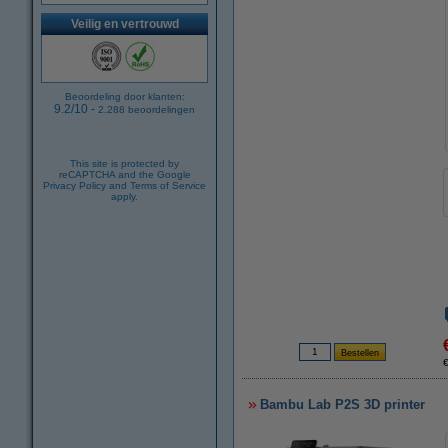
Veilig en vertrouwd
Beoordeling door klanten:
9.2
/
10
-
2.288
beoordelingen
This site is protected by
reCAPTCHA and the Google
Privacy Policy
and
Terms of Service
apply.
Bambu Lab P2S 3D printer