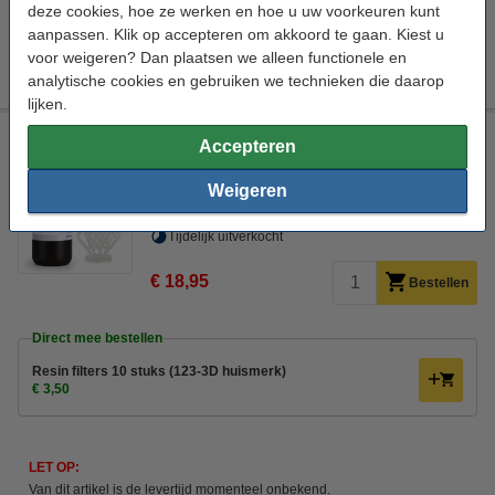
deze cookies, hoe ze werken en hoe u uw voorkeuren kunt
Direct mee bestellen
aanpassen. Klik op accepteren om akkoord te gaan. Kiest u
Resin filters 10 stuks (123-3D huismerk)
voor weigeren? Dan plaatsen we alleen functionele en
€ 3,50
analytische cookies en gebruiken we technieken die daarop
lijken.
Elegoo Standaard resin Transparant 1 kg
Accepteren
Elegoo
Transparant
1 kg
84D
Weigeren
Bekijk de specificaties en beschrijving
Tijdelijk uitverkocht
€ 18,95
Bestellen
Direct mee bestellen
Resin filters 10 stuks (123-3D huismerk)
€ 3,50
LET OP:
Van dit artikel is de levertijd momenteel onbekend.