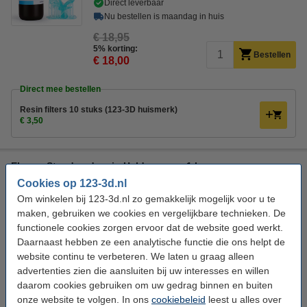
Direct leverbaar
Nu bestellen is maandag in huis
€ 18,95
5% korting:
Bestellen
€ 18,00
Direct mee bestellen
Resin filters 10 stuks (123-3D huismerk)
€ 3,50
Elegoo Standaard resin Helder groen 1 kg
Cookies op 123-3d.nl
Elegoo
Groen
1 kg
84D
Om winkelen bij 123-3d.nl zo gemakkelijk mogelijk voor u te
Bekijk de specificaties en beschrijving
maken, gebruiken we cookies en vergelijkbare technieken. De
functionele cookies zorgen ervoor dat de website goed werkt.
Direct leverbaar
Daarnaast hebben ze een analytische functie die ons helpt de
Nu bestellen is maandag in huis
website continu te verbeteren. We laten u graag alleen
€ 18,95
advertenties zien die aansluiten bij uw interesses en willen
5% korting:
Bestellen
daarom cookies gebruiken om uw gedrag binnen en buiten
€ 18,00
onze website te volgen. In ons
cookiebeleid
leest u alles over