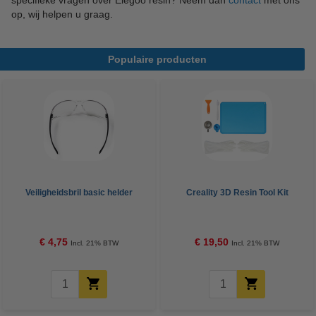
specifieke vragen over Elegoo resin? Neem dan
contact
met ons
op, wij helpen u graag.
Populaire producten
Veiligheidsbril basic helder
Creality 3D Resin Tool Kit
€ 4,75
€ 19,50
Incl. 21% BTW
Incl. 21% BTW