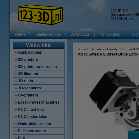
123 3D B.V.
Koningsbeltweg 52
1329 AK Almere
Home
Klantenservice
Downloads
Helpcentrum
Voor
Webwinkel
Home
3D-printers
Creality 3D Ender-3 V
Aanbiedingen
Micro Swiss NG Direct Drive Extrud
3D-printers
3D-printer onderdelen
3D filament
3D resin
3D-scanners
UV-printers
Lasergraveermachines
CNC machines
CNC onderdelen
Onderdelen zoeker
Pellet extruders
PLA