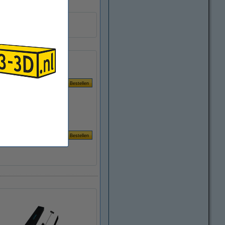
DAR00798
Handleiding