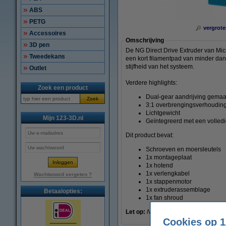
ABS
PETG
vergrote
Accessoires
Omschrijving
3D pen
De NG Direct Drive Extruder van Micr
Tweedekans
een kort filamentpad van minder dan
stijfheid van het systeem.
Outlet
Verdere highlights:
Zoek een product
Dual-gear aandrijving gemaa
Zoek
3:1 overbrengingsverhoudin
Lichtgewicht
Mijn 123-3D.nl
Geïntegreerd met een volled
Dit product bevat:
Schroeven en moersleutels
1x montageplaat
1x hotend
1x verlengkabel
Wachtwoord vergeten ?
1x stappenmotor
1x extruderassemblage
Betaalopties:
1x fan shroud
Let op:
Niet geschikt voor de Ender
Cookies op 1