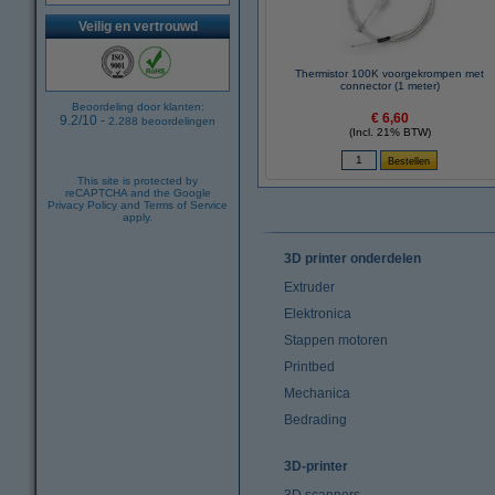
Veilig en vertrouwd
Thermistor 100K voorgekrompen met
connector (1 meter)
Beoordeling door klanten:
€ 6,60
9.2
/
10
-
2.288
beoordelingen
(Incl. 21% BTW)
This site is protected by
reCAPTCHA and the Google
Privacy Policy
and
Terms of Service
apply.
3D printer onderdelen
Extruder
Elektronica
Stappen motoren
Printbed
Mechanica
Bedrading
3D-printer