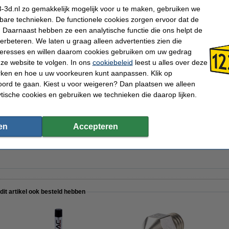
-3d.nl zo gemakkelijk mogelijk voor u te maken, gebruiken we
kbare technieken. De functionele cookies zorgen ervoor dat de
Micro Swiss
Ons Artikelnr:
 Daarnaast hebben ze een analytische functie die ons helpt de
1,75 mm
Handleiding EN:
verbeteren. We laten u graag alleen advertenties zien die
nteresses en willen daarom cookies gebruiken om uw gedrag
ze website te volgen. In ons
cookiebeleid
leest u alles over deze
rken en hoe u uw voorkeuren kunt aanpassen. Klik op
ing gecoate nozzle voor MK8 Hotend 1,75 mm x 0,4 mm
ord te gaan. Kiest u voor weigeren? Dan plaatsen we alleen
ytische cookies en gebruiken we technieken die daarop lijken.
en
Accepteren
rd stalen nozzle voor MK8 Hotend 1,75 mm x 0,4 mm
 dit artikel ook besteld hebben