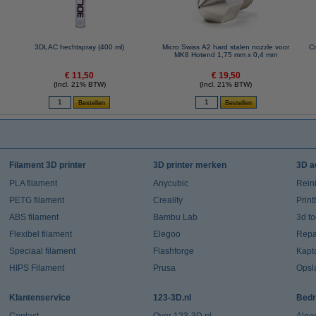
3DLAC hechtspray (400 ml)
Micro Swiss A2 hard stalen nozzle voor
Cr
MK8 Hotend 1,75 mm x 0,4 mm
€ 11,50
€ 19,50
(Incl. 21% BTW)
(Incl. 21% BTW)
Filament 3D printer
3D printer merken
3D a
PLA filament
Anycubic
Rein
PETG filament
Creality
Prin
ABS filament
Bambu Lab
3d t
Flexibel filament
Elegoo
Repar
Speciaal filament
Flashforge
Kapt
HIPS Filament
Prusa
Opsl
Klantenservice
123-3D.nl
Bedr