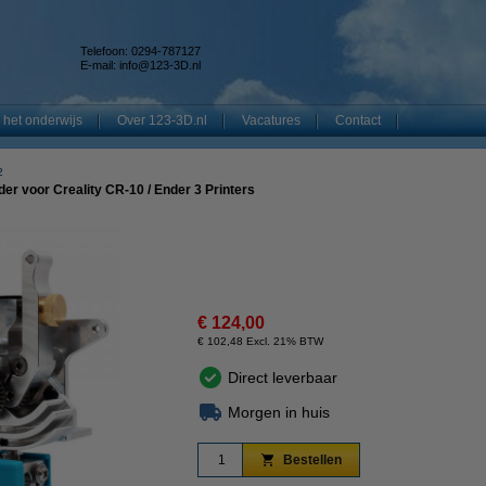
Telefoon: 0294-787127
E-mail:
info@123-3D.nl
 het onderwijs
Over 123-3D.nl
Vacatures
Contact
2
er voor Creality CR-10 / Ender 3 Printers
€ 124,00
€ 102,48 Excl. 21% BTW
Direct leverbaar
Morgen in huis
Bestellen