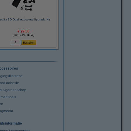
eality 3D Dual leadscrew Upgrade Kit
€ 29,50
(Incl. 21% BTW)
ccessoires
igingsfilament
tbed adhesie
ools/gereedschap
atie tools
on
agmedia
ijfsinformatie