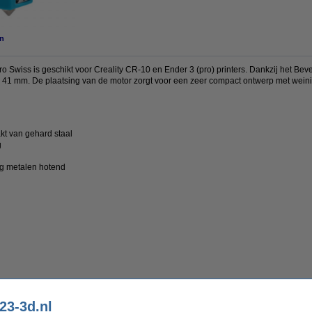
n
o Swiss is geschikt voor Creality CR-10 en Ender 3 (pro) printers. Dankzij het Bev
 41 mm. De plaatsing van de motor zorgt voor een zeer compact ontwerp met weini
kt van gehard staal
g
ig metalen hotend
 3 V3 SE/KE
23-3d.nl