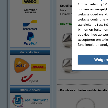
Om winkelen bij 123
Specificaties
cookies en vergelij
Merk:
website goed werkt.
Filament diameter:
website continu te 
aansluiten bij uw i
Direct mee bestellen
binnen en buiten on
cookies, hoe ze we
Micro Swiss Mess
accepteren om akko
€ 17,50
functionele en anal
Verzendopties:
Weiger
Micro Swiss A2 ha
€ 19,50
Officiële dealer
Populaire artikelen van klanten die