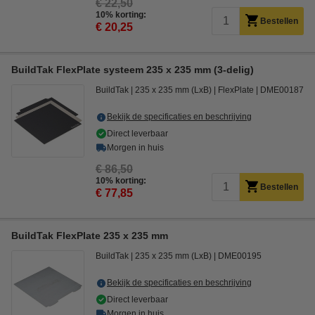
€ 22,50
10% korting:
Bestellen
€ 20,25
BuildTak FlexPlate systeem 235 x 235 mm (3-delig)
BuildTak
235 x 235 mm (LxB)
FlexPlate
DME00187
Bekijk de specificaties en beschrijving
Direct leverbaar
Morgen in huis
€ 86,50
10% korting:
Bestellen
€ 77,85
BuildTak FlexPlate 235 x 235 mm
BuildTak
235 x 235 mm (LxB)
DME00195
Bekijk de specificaties en beschrijving
Direct leverbaar
Morgen in huis