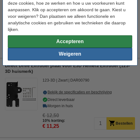
Creality 3D
Zwart
124 x 108,2 x 21,2 mm (LxBxH)
deze cookies, hoe ze werken en hoe u uw voorkeuren kunt
5 V
aanpassen. Klik op accepteren om akkoord te gaan. Kiest u
voor weigeren? Dan plaatsen we alleen functionele en
Bekijk de specificaties en beschrijving
analytische cookies en gebruiken we technieken die daarop
Direct leverbaar
lijken.
Morgen in huis
Accepteren
€ 49,50
Bestellen
Weigeren
Direct Drive Extruder plaat voor E3D Hemera Extruder (123-
3D huismerk)
123-3D
Zwart
DAR00790
Bekijk de specificaties en beschrijving
Direct leverbaar
Morgen in huis
€ 12,50
10% korting:
Bestellen
€ 11,25