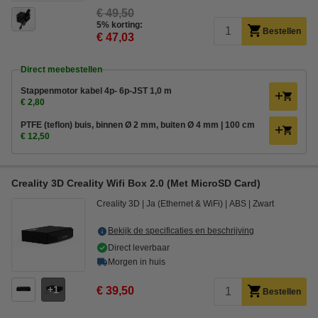
€ 49,50
5% korting:
Bestellen
€ 47,03
Direct meebestellen
Stappenmotor kabel 4p- 6p-JST 1,0 m
€ 2,80
PTFE (teflon) buis, binnen Ø 2 mm, buiten Ø 4 mm | 100 cm
€ 12,50
Creality 3D Creality Wifi Box 2.0 (Met MicroSD Card)
Creality 3D
Ja (Ethernet & WiFi)
ABS
Zwart
Bekijk de specificaties en beschrijving
Direct leverbaar
Morgen in huis
1
€ 39,50
Bestellen