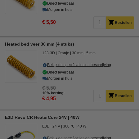
Direct leverbaar
Morgen in huis
€ 5,50
Bestellen
Heated bed veer 30 mm (4 stuks)
123-3D
Oranje
30 mm
5 mm
Bekijk de specificaties en beschrijving
Direct leverbaar
Morgen in huis
€ 5,50
10% korting:
Bestellen
€ 4,95
E3D Revo CR HeaterCore 24V | 40W
E3D
24 V
300 °C
40 W
Bekijk de specificaties en beschrijving