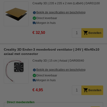
Creality 3D
235 x 235 x 2 mm (LxBxH)
DAR01100
Bekijk de specificaties en beschrijving
Direct leverbaar
Morgen in huis
€ 32,50
Bestellen
Creality 3D Ender-3 moederbord ventilator | 24V | 40x40x10
axiaal met connector
Creality 3D
15 cm
Axiaal
DAR00040
Bekijk de specificaties en beschrijving
Direct leverbaar
Morgen in huis
€ 4,95
Bestellen
Direct meebestellen