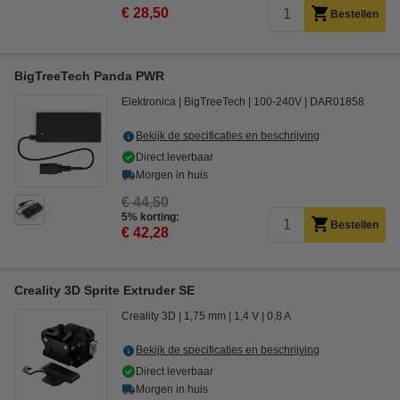
€ 28,50
Bestellen
BigTreeTech Panda PWR
Elektronica
BigTreeTech
100-240V
DAR01858
Bekijk de specificaties en beschrijving
Direct leverbaar
Morgen in huis
€ 44,50
5% korting:
Bestellen
€ 42,28
Creality 3D Sprite Extruder SE
Creality 3D
1,75 mm
1,4 V
0,8 A
Bekijk de specificaties en beschrijving
Direct leverbaar
Morgen in huis