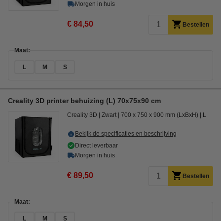
Morgen in huis
€ 84,50
Bestellen
Maat:
L
M
S
Creality 3D printer behuizing (L) 70x75x90 cm
Creality 3D
Zwart
700 x 750 x 900 mm (LxBxH)
L
Bekijk de specificaties en beschrijving
Direct leverbaar
Morgen in huis
€ 89,50
Bestellen
Maat:
L
M
S