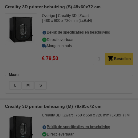
Creality 3D printer behuizing (S) 48x60x72 cm
Overige
Creality 3D
Zwart
480 x 600 x 720 mm (LxBxH)
Bekijk de specificaties en beschrijving
Direct leverbaar
Morgen in huis
€ 79,50
Bestellen
Maat:
L
M
S
Creality 3D printer behuizing (M) 76x65x72 cm
Creality 3D
Zwart
760 x 650 x 720 mm (LxBxH)
M
Bekijk de specificaties en beschrijving
Direct leverbaar