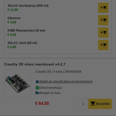
3DLAC hechtspray (400 ml)
€ 11,50
Glasmes
€ 4,50
KWB Plamuurmes 60 mm
€ 4,25
3DLAC stick (80 ml)
€ 5,85
Creality 3D silent mainboard v4.2.7
Creality 3D
4 slots
DRW00068
Bekijk de specificaties en beschrijving
Direct leverbaar
Morgen in huis
€ 64,50
Bestellen