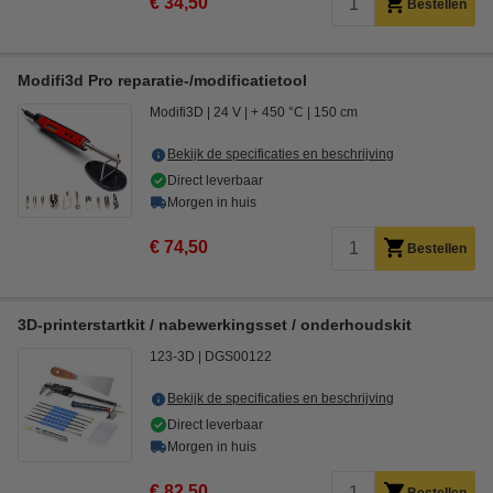
€ 34,50
Bestellen
Modifi3d Pro reparatie-/modificatietool
Modifi3D
24 V
+ 450 °C
150 cm
Bekijk de specificaties en beschrijving
Direct leverbaar
Morgen in huis
€ 74,50
Bestellen
3D-printerstartkit / nabewerkingsset / onderhoudskit
123-3D
DGS00122
Bekijk de specificaties en beschrijving
Direct leverbaar
Morgen in huis
€ 82,50