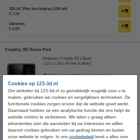
3DLAC Plus hechtspray (100 ml)
€ 7,50
Glasmes
€ 4,50
Creality 3D Sonic Pad
Displays
Creality 3D
Zwart
222 x 128 x 40 mm (LxBxH)
Bekijk de specificaties en beschrijving
Direct leverbaar
Cookies op 123-3d.nl
Morgen in huis
Om winkelen bij 123-3d.nl zo gemakkelijk mogelijk voor u te
maken, gebruiken we cookies en vergelijkbare technieken. De
€ 180,00
Creality3D adviesprijs
functionele cookies zorgen ervoor dat de website goed werkt.
€ 159,00
Bestellen
Daarnaast hebben ze een analytische functie die ons helpt de
website continu te verbeteren. We laten u graag alleen
advertenties zien die aansluiten bij uw interesses en willen
daarom cookies gebruiken om uw gedrag binnen en buiten
Creality 3D Pad mini 4,3" touchscreen
onze website te volgen. In ons
cookiebeleid
leest u alles over