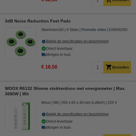
Bestellen
3dB Noise Reduction Feet Pads
Steelmans3D
4 Stuks
Promotie video
DAR00265
Bekijk de specificaties en beschrijving
Direct leverbaar
Morgen in huis
€ 16,50
Bestellen
WOOX R6132 Slimme stekkerdoos met energiemeter | Max.
3680W | Wit
Woox
Wit
350 x 65 x 40 mm (LxBxH)
220 V
Bekijk de specificaties en beschrijving
Direct leverbaar
Morgen in huis