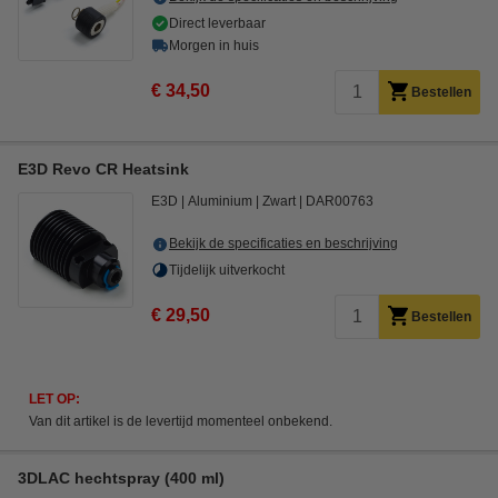
Direct leverbaar
Morgen in huis
€ 34,50
Bestellen
E3D Revo CR Heatsink
E3D
Aluminium
Zwart
DAR00763
Bekijk de specificaties en beschrijving
Tijdelijk uitverkocht
€ 29,50
Bestellen
LET OP:
Van dit artikel is de levertijd momenteel onbekend.
3DLAC hechtspray (400 ml)