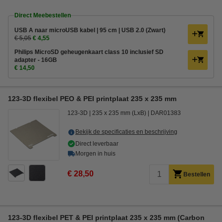
Direct Meebestellen
USB A naar microUSB kabel | 95 cm | USB 2.0 (Zwart)
€ 5,05
€ 4,55
Philips MicroSD geheugenkaart class 10 inclusief SD
adapter - 16GB
€ 14,50
123-3D flexibel PEO & PEI printplaat 235 x 235 mm
123-3D
235 x 235 mm (LxB)
DAR01383
Bekijk de specificaties en beschrijving
Direct leverbaar
Morgen in huis
€ 28,50
Bestellen
123-3D flexibel PET & PEI printplaat 235 x 235 mm (Carbon