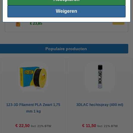
Weigeren
Magigoo Pro Flex lijmstift voor flexibel filament
50 ml
€ 23,85
Populaire producten
123-3D Filament PLA Zwart 1,75
3DLAC hechtspray (400 ml)
mm 1 kg
€ 22,50
€ 11,50
Incl. 21% BTW
Incl. 21% BTW