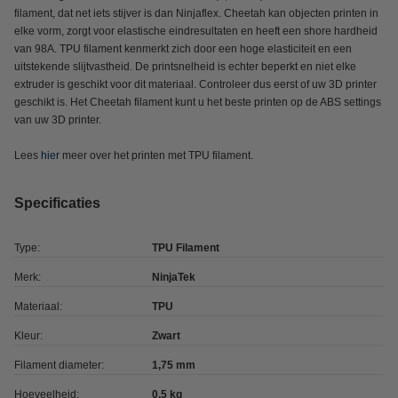
filament, dat net iets stijver is dan Ninjaflex. Cheetah kan objecten printen in
elke vorm, zorgt voor elastische eindresultaten en heeft een shore hardheid
van 98A. TPU filament kenmerkt zich door een hoge elasticiteit en een
uitstekende slijtvastheid. De printsnelheid is echter beperkt en niet elke
extruder is geschikt voor dit materiaal. Controleer dus eerst of uw 3D printer
geschikt is. Het Cheetah filament kunt u het beste printen op de ABS settings
van uw 3D printer.
Lees
hier
meer over het printen met TPU filament.
Specificaties
Type:
TPU Filament
Merk:
NinjaTek
Materiaal:
TPU
Kleur:
Zwart
Filament diameter:
1,75 mm
Hoeveelheid:
0,5 kg