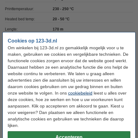
Printtemperatuur:
230 - 250 °C
Heated bed temp:
20 - 50 °C
Lengte:
170 m
Hardheid:
98A (50D)
Cookies op 123-3d.nl
Om winkelen bij 123-3d.nl zo gemakkelijk mogelijk voor u te
Spoel buitendiameter:
Ø 20,0 cm
maken, gebruiken we cookies en vergelijkbare technieken. De
Spoel binnendiameter:
Ø 5,1 cm
functionele cookies zorgen ervoor dat de website goed werkt.
Daarnaast hebben ze een analytische functie die ons helpt de
Spoel breedte:
5,5 cm
website continu te verbeteren. We laten u graag alleen
advertenties zien die aansluiten bij uw interesses en willen
Ons Artikelnr:
DFF02030
daarom cookies gebruiken om uw gedrag binnen en buiten
onze website te volgen. In ons
cookiebeleid
leest u alles over
Direct meebestellen
deze cookies, hoe ze werken en hoe u uw voorkeuren kunt
aanpassen. Klik op accepteren om akkoord te gaan. Kiest u
3D print nabewerking set
voor weigeren? Dan plaatsen we alleen functionele en
€ 9,50
analytische cookies en gebruiken we technieken die daarop
lijken.
3DLAC hechtspray (400 ml)
Accepteren
€ 11,50