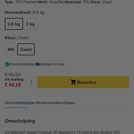
Type:
TPU Filament
Merk:
NinjaTek
Materiaal:
TPU
Kleur:
Zwart
Hoeveelheid:
0,5 kg
0,5 kg
1 kg
Kleur:
Zwart
Wit
Zwart
Direct leverbaar
Morgen in huis
€ 46,50
5% korting:
Bestellen
€ 44,18
Omschrijving
Specificaties
Aanbevelingen
Omschrijving
Dit 'Midnight' zwarte Cheetah 3D filament (1,75 mm) is een flexibel TPU