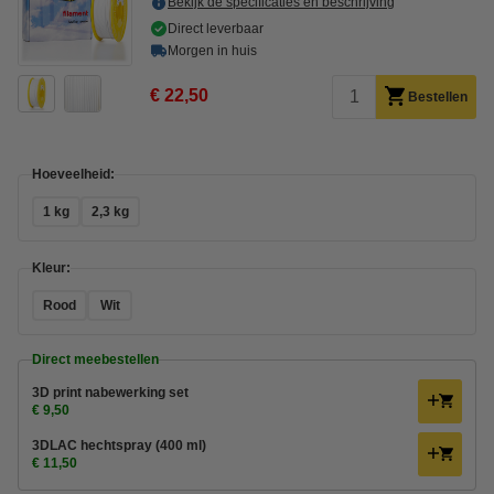
Bekijk de specificaties en beschrijving
Direct leverbaar
Morgen in huis
€ 22,50
Bestellen
Hoeveelheid:
1 kg
2,3 kg
Kleur:
Rood
Wit
Direct meebestellen
3D print nabewerking set
€ 9,50
3DLAC hechtspray (400 ml)
€ 11,50