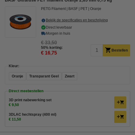
BASF Ultrafuse PET filament Oranje 2,85 mm 0,75 kg
PETG Filament
BASF
PET
Oranje
Bekijk de specificaties en beschrijving
Direct leverbaar
Morgen in huis
€ 33,50
50% korting:
Bestellen
€ 16,75
Kleur:
Oranje
Transparant Geel
Zwart
Direct meebestellen
3D print nabewerking set
€ 9,50
3DLAC hechtspray (400 ml)
€ 11,50