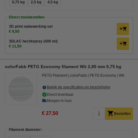
0,75 kg
2,5 kg
4,5 kg
Direct meebestellen
3D print nabewerking set
€ 9,50
3DLAC hechtspray (400 ml)
€ 11,50
colorFabb PETG Economy filament Wit 2,85 mm 0,75 kg
PETG Filament
colorFabb
PETG Economy
Wit
Bekijk de specificaties en beschrijving
Direct leverbaar
Morgen in huis
€ 27,50
Bestellen
Filament diameter: