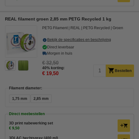
REAL filament groen 2,85 mm PETG Recycled 1 kg
PETG Filament
REAL
PETG Recycled
Groen
Bekijk de specificaties en beschrijving
Direct leverbaar
Morgen in huis
€ 32,50
40% korting:
Bestellen
€ 19,50
Filament diameter:
1,75 mm
2,85 mm
Direct meebestellen
3D print nabewerking set
€ 9,50
3DLAC hechtspray (400 ml)