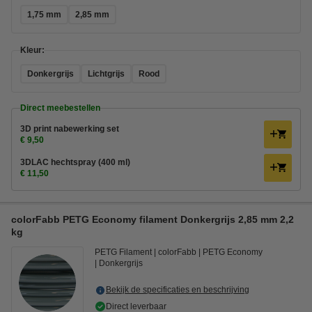
1,75 mm
2,85 mm
Kleur:
Donkergrijs
Lichtgrijs
Rood
Direct meebestellen
3D print nabewerking set
€ 9,50
3DLAC hechtspray (400 ml)
€ 11,50
colorFabb PETG Economy filament Donkergrijs 2,85 mm 2,2
kg
PETG Filament
colorFabb
PETG Economy
Donkergrijs
Bekijk de specificaties en beschrijving
Direct leverbaar