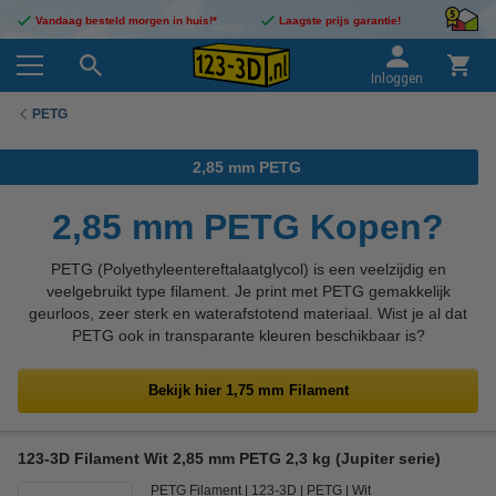
Vandaag besteld morgen in huis!*
Laagste prijs garantie!
Inloggen
PETG
2,85 mm PETG
2,85 mm PETG Kopen?
PETG (Polyethyleentereftalaatglycol) is een veelzijdig en
veelgebruikt type filament. Je print met PETG gemakkelijk
geurloos, zeer sterk en waterafstotend materiaal. Wist je al dat
PETG ook in transparante kleuren beschikbaar is?
Bekijk hier 1,75 mm Filament
123-3D Filament Wit 2,85 mm PETG 2,3 kg (Jupiter serie)
PETG Filament
123-3D
PETG
Wit