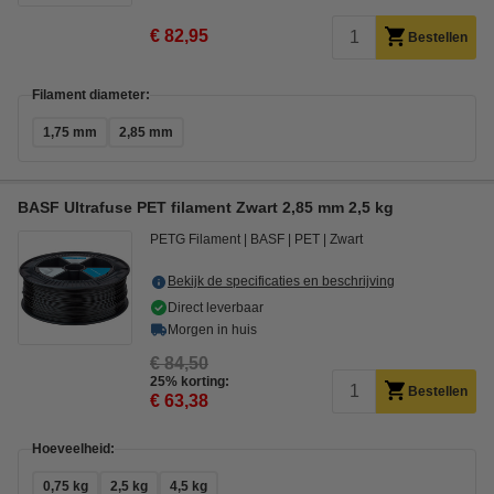
€ 82,95
Bestellen
Filament diameter:
1,75 mm
2,85 mm
BASF Ultrafuse PET filament Zwart 2,85 mm 2,5 kg
PETG Filament
BASF
PET
Zwart
Bekijk de specificaties en beschrijving
Direct leverbaar
Morgen in huis
€ 84,50
25% korting:
Bestellen
€ 63,38
Hoeveelheid:
0,75 kg
2,5 kg
4,5 kg