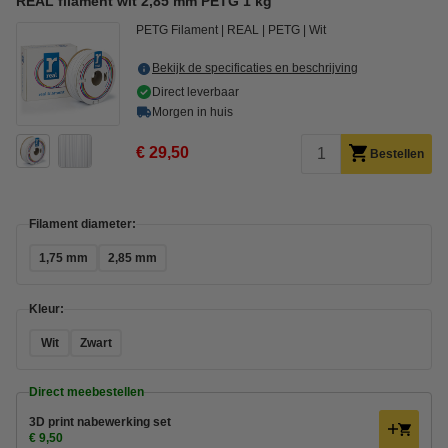
REAL filament wit 2,85 mm PETG 1 kg
PETG Filament
REAL
PETG
Wit
Bekijk de specificaties en beschrijving
Direct leverbaar
Morgen in huis
€ 29,50
Bestellen
Filament diameter:
1,75 mm
2,85 mm
Kleur:
Wit
Zwart
Direct meebestellen
3D print nabewerking set
€ 9,50