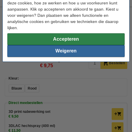
deze cookies, hoe ze werken en hoe u uw voorkeuren kunt
aanpassen. Klik op accepteren om akkoord te gaan. Kiest u
REAL filament blauw 2,85 mm PETG 0,5 kg
voor weigeren? Dan plaatsen we alleen functionele en
analytische cookies en gebruiken we technieken die daarop
PETG Filament
REAL
PETG
Blauw
lijken.
Bekijk de specificaties en beschrijving
Accepteren
Direct leverbaar
Morgen in huis
Weigeren
€ 19,50
50% korting:
Bestellen
€ 9,75
Kleur:
Blauw
Rood
Direct meebestellen
3D print nabewerking set
€ 9,50
3DLAC hechtspray (400 ml)
€ 11,50