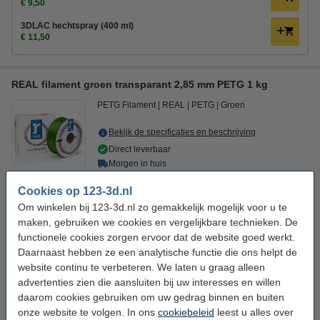
€ 9,50
3DLAC hechtspray (400 ml)
€ 11,50
REAL filament groen transparant 2,85 mm PETG 1 kg
PETG Filament
REAL
PETG
Groen
Bekijk de specificaties en beschrijving
Direct leverbaar
Morgen in huis
€ 29,50
Cookies op 123-3d.nl
45% korting:
Bestellen
Om winkelen bij 123-3d.nl zo gemakkelijk mogelijk voor u te
€ 16,23
maken, gebruiken we cookies en vergelijkbare technieken. De
functionele cookies zorgen ervoor dat de website goed werkt.
Direct meebestellen
Daarnaast hebben ze een analytische functie die ons helpt de
3D print nabewerking set
website continu te verbeteren. We laten u graag alleen
€ 9,50
advertenties zien die aansluiten bij uw interesses en willen
3DLAC hechtspray (400 ml)
daarom cookies gebruiken om uw gedrag binnen en buiten
€ 11,50
onze website te volgen. In ons
cookiebeleid
leest u alles over