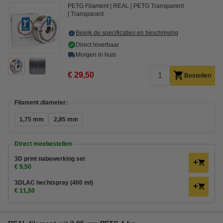
PETG Filament
REAL
PETG Transparent
Transparant
Bekijk de specificaties en beschrijving
Direct leverbaar
Morgen in huis
€ 29,50
Bestellen
Filament diameter:
1,75 mm
2,85 mm
Direct meebestellen
3D print nabewerking set
€ 9,50
3DLAC hechtspray (400 ml)
€ 11,50