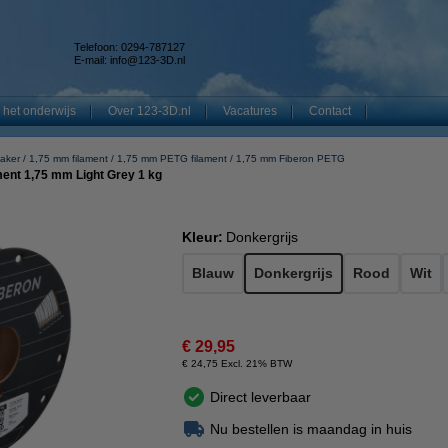
Telefoon: 0294-787127
E-mail:
info@123-3D.nl
 het onderwijs
Over 123-3D.nl
Vacatures
Contact
aker
1,75 mm filament
1,75 mm PETG filament
1,75 mm Fiberon PETG
ent 1,75 mm Light Grey 1 kg
Kleur:
Donkergrijs
Blauw
Donkergrijs
Rood
Wit
€ 29,95
€ 24,75 Excl. 21% BTW
Direct leverbaar
Nu bestellen is maandag in huis