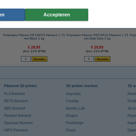
en
Accepteren
Polymaker Fiberon PET-GF15 Filament 1,75
Polymaker Fiberon PET-GF15 Filament 1,75
Poly
mm Black 1 kg
mm Dark Grey 1 kg
€ 29,95
€ 29,95
(Incl. 21% BTW)
(Incl. 21% BTW)
Filament 3D printer
3D printer merken
3D a
PLA filament
Anycubic
Rein
PETG filament
Creality
Prin
ABS filament
Bambu Lab
3d t
Flexibel filament
Elegoo
Repar
Speciaal filament
Flashforge
Kapt
HIPS Filament
Prusa
Opsl