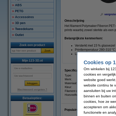
ABS
PETG
vergrote
Accessoires
Omschrijving
3D pen
Het filament Polymaker Fiberon PET‑
Tweedekans
prints waarbij zowel sterkte als een p
Outlet
Belangrijkste kenmerken:
Zoek een product
Versterkt met 15 % glasvezel
Printtemperatuur 280‑310 °C
Zoek
Lage vochtopname, uitsteken
Mijn 123-3D.nl
Cookies op 1
Om winkelen bij 123
Specificaties
cookies en vergelij
Type:
website goed werkt.
Merk:
Materiaal:
website continu te 
Kleur:
Wachtwoord vergeten ?
aansluiten bij uw i
Filament diameter:
Hoeveelheid:
binnen en buiten on
Betaalopties:
cookies, hoe ze we
accepteren om akko
Populaire artikelen van klanten die
functionele en anal