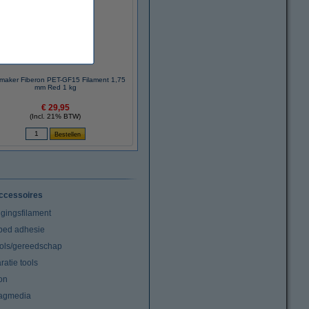
maker Fiberon PET-GF15 Filament 1,75
mm Red 1 kg
€ 29,95
(Incl. 21% BTW)
ccessoires
igingsfilament
tbed adhesie
ools/gereedschap
atie tools
on
agmedia