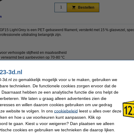
Bestellen
n
GF15 Light Grey is een PET‑gebaseerd filament, versterkt met 15 % glasvezel, spec
rofessionele uitstraling belangrijk zijn.
 voor verhoogde stijfheid en maatvastheid
; verwarmd bed aanbevolen op 70‑80 °C
de chemische bestendigheid en mat lichtgrijze afwerking
23-3d.nl
-3d.nl zo gemakkelijk mogelijk voor u te maken, gebruiken we
kbare technieken. De functionele cookies zorgen ervoor dat de
PETG Filament
Printtemperatuur:
 Daarnaast hebben ze een analytische functie die ons helpt de
Polymaker
Heated bed temp:
PET-GF
Spoel buitendiameter:
verbeteren. We laten u graag alleen advertenties zien die
Donkergrijs
Spoel binnendiameter:
nteresses en willen daarom cookies gebruiken om uw gedrag
1,75 mm
Spoel breedte:
1 kg
Ons Artikelnr:
ze website te volgen. In ons
cookiebeleid
leest u alles over deze
rken en hoe u uw voorkeuren kunt aanpassen. Klik op
ord te gaan. Kiest u voor weigeren? Dan plaatsen we alleen
 dit artikel ook besteld hebben
ytische cookies en gebruiken we technieken die daarop lijken.