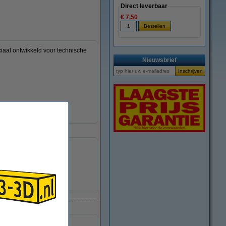
Direct leverbaar
€ 7,50
iaal ontwikkeld voor technische
Nieuwsbrief
280 - 310 °C
70 - 80 °C
Ø 20,0 cm
Ø 5,5 cm
5,2 cm
DFP16279