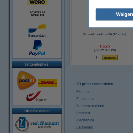
Weiger
Schroefdraadbus M6 (10 stuks)
€ 6,75
(Incl. 21% BTW)
Verzendopties:
3D printer onderdelen
Extruder
Elektronica
Stappen motoren
Officiële dealer
Printbed
Mechanica
Bedrading