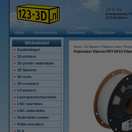
123 3D B.V.
Koningsbeltweg 52
1329 AK Almere
Home
Klantenservice
Downloads
Helpcentrum
Voor
Webwinkel
Home
3D filament
Filament merk
Polym
Aanbiedingen
Polymaker Fiberon PET-GF15 Filam
3D-printers
3D-printer onderdelen
3D filament
3D resin
3D-scanners
UV-printers
Lasergraveermachines
CNC machines
CNC onderdelen
Onderdelen zoeker
Pellet extruders
PLA