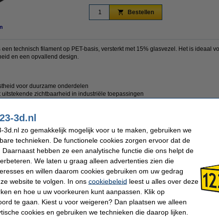
Bestellen
n
en technisch filament op PET-basis, versterkt met 15% glasvezel. Het is ideaal vo
eid en een opvallend design.
astheid voor duurzame onderdelen
 uitstekende zichtbaarheid in industriële toepassingen
id tegen oliën, vetten en oplosmiddelen
23-3d.nl
-3d.nl zo gemakkelijk mogelijk voor u te maken, gebruiken we
kbare technieken. De functionele cookies zorgen ervoor dat de
PETG Filament
Printtemperatuur:
 Daarnaast hebben ze een analytische functie die ons helpt de
Polymaker
Heated bed temp:
PET-GF
Spoel buitendiameter:
verbeteren. We laten u graag alleen advertenties zien die
Rood
Spoel binnendiameter:
nteresses en willen daarom cookies gebruiken om uw gedrag
1,75 mm
Spoel breedte:
1 kg
Ons Artikelnr:
ze website te volgen. In ons
cookiebeleid
leest u alles over deze
rken en hoe u uw voorkeuren kunt aanpassen. Klik op
ord te gaan. Kiest u voor weigeren? Dan plaatsen we alleen
 dit artikel ook besteld hebben
ytische cookies en gebruiken we technieken die daarop lijken.