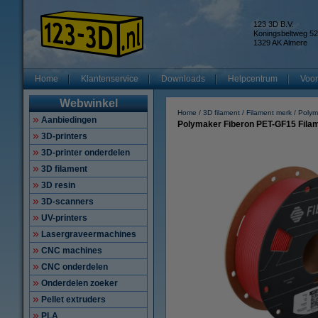
123 3D B.V.
Koningsbeltweg 52
1329 AK Almere
Home
Klantenservice
Downloads
Helpcentrum
Voor
Webwinkel
Home
3D filament
Filament merk
Polym
Aanbiedingen
Polymaker Fiberon PET-GF15 Fila
3D-printers
3D-printer onderdelen
3D filament
3D resin
3D-scanners
UV-printers
Lasergraveermachines
CNC machines
CNC onderdelen
Onderdelen zoeker
Pellet extruders
PLA