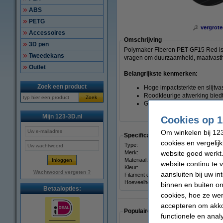
ABS
PETG
vergrote
Accessoires
Omschrijving
3D pen
Polymaker Fiberon PET-GF15 Red is e
Tweedekans
vragen om duurzaamheid, maatvasth
Outlet
Belangrijkste kenmerken:
Zoek een product
Hoge impactsterkte en slijtv
Roodkleurige afwerking biedt
Zoek
Goede chemische bestendighe
Mijn 123-3D.nl
Cookies op 1
Om winkelen bij 123
Specificaties
cookies en vergelij
Type:
website goed werkt.
Merk:
Materiaal:
website continu te 
Kleur:
Wachtwoord vergeten ?
aansluiten bij uw i
Filament diameter:
Hoeveelheid:
binnen en buiten on
Betaalopties:
cookies, hoe ze we
accepteren om akko
Populaire artikelen van klanten die
functionele en anal