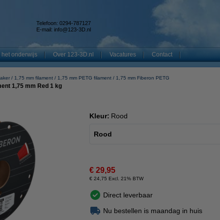
Telefoon: 0294-787127
E-mail:
info@123-3D.nl
 het onderwijs
Over 123-3D.nl
Vacatures
Contact
aker
1,75 mm filament
1,75 mm PETG filament
1,75 mm Fiberon PETG
ment 1,75 mm Red 1 kg
Kleur:
Rood
Rood
€ 29,95
€ 24,75 Excl. 21% BTW
Direct leverbaar
Nu bestellen is maandag in huis