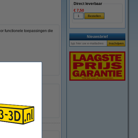
Direct leverbaar
€ 7,50
or functionele toepassingen die
Nieuwsbrief
280 - 310 °C
70 - 80 °C
Ø 20,0 cm
Ø 5,5 cm
5,2 cm
DFP16282