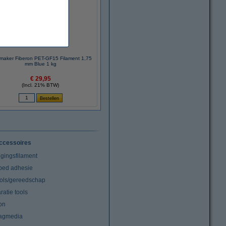
maker Fiberon PET-GF15 Filament 1,75
mm Blue 1 kg
€ 29,95
(Incl. 21% BTW)
ccessoires
igingsfilament
tbed adhesie
ools/gereedschap
atie tools
on
agmedia