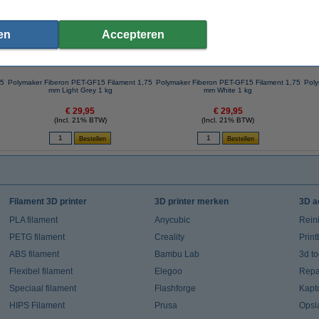
en
Accepteren
75
Polymaker Fiberon PET-GF15 Filament 1,75
Polymaker Fiberon PET-GF15 Filament 1,75
Poly
mm Light Grey 1 kg
mm White 1 kg
€ 29,95
€ 29,95
(Incl. 21% BTW)
(Incl. 21% BTW)
Filament 3D printer
3D printer merken
3D a
PLA filament
Anycubic
Rein
PETG filament
Creality
Prin
ABS filament
Bambu Lab
3d t
Flexibel filament
Elegoo
Repar
Speciaal filament
Flashforge
Kapt
HIPS Filament
Prusa
Opsl