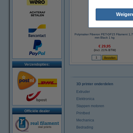
Weiger
Polymaker Fiberon PET-GF15 Filament 1,
mm Black 1 kg
€ 29,95
(Incl. 21% BTW)
Verzendopties:
3D printer onderdelen
Extruder
Elektronica
Stappen motoren
Officiële dealer
Printbed
Mechanica
Bedrading