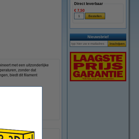
Direct leverbaar
€ 7,50
Nieuwsbrief
neert met een uitzonderlijke
peraturen, zonder dat
gen, biedt dit filament
25 - 60 °C