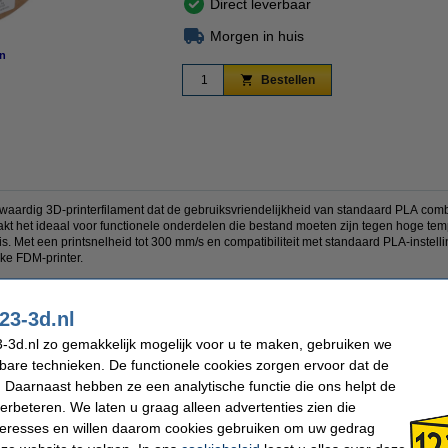
Direct leverbaar
Morgen in huis
n
vergroten
Bestellen
aardig 3D-printerfilament dat de gebruiksvriendelijkheid van standaard PLA combi
aakt het ideaal voor functionele onderdelen die bestand moeten zijn tegen hoge tem
s. Met een printsnelheid tot 300 mm/s en compatibiliteit met standaard PLA-instellin
lke FDM-printer.
23-3d.nl
nder nabewerking
-3d.nl zo gemakkelijk mogelijk voor u te maken, gebruiken we
A-instellingen
kbare technieken. De functionele cookies zorgen ervoor dat de
 Daarnaast hebben ze een analytische functie die ons helpt de
verbeteren. We laten u graag alleen advertenties zien die
nteresses en willen daarom cookies gebruiken om uw gedrag
HT Filament
Heated bed temp: