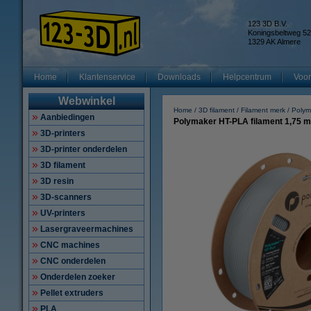
123 3D B.V.
Koningsbeltweg 52
1329 AK Almere
Home
Klantenservice
Downloads
Helpcentrum
Voor
Webwinkel
Home
3D filament
Filament merk
Polym
Aanbiedingen
Polymaker HT-PLA filament 1,75 
3D-printers
3D-printer onderdelen
3D filament
3D resin
3D-scanners
UV-printers
Lasergraveermachines
CNC machines
CNC onderdelen
Onderdelen zoeker
Pellet extruders
PLA