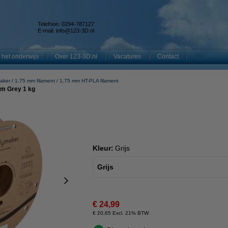
Telefoon: 0294-787127
E-mail:
info@123-3D.nl
 het onderwijs
Over 123-3D.nl
Vacatures
Contact
aker
1,75 mm filament
1,75 mm HT-PLA filament
mm Grey 1 kg
Kleur:
Grijs
Grijs
€ 24,99
€ 20,65 Excl. 21% BTW