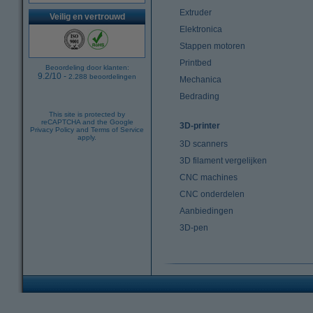
Extruder
Veilig en vertrouwd
Elektronica
Stappen motoren
Printbed
Beoordeling door klanten:
9.2
/
10
-
2.288
beoordelingen
Mechanica
Bedrading
This site is protected by
reCAPTCHA and the Google
3D-printer
Privacy Policy
and
Terms of Service
apply.
3D scanners
3D filament vergelijken
CNC machines
CNC onderdelen
Aanbiedingen
3D-pen