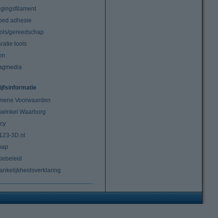
igingsfilament
tbed adhesie
ools/gereedschap
atie tools
on
agmedia
ijfsinformatie
mene Voorwaarden
swinkel Waarborg
acy
 123-3D.nl
map
iebeleid
ankelijkheidsverklaring