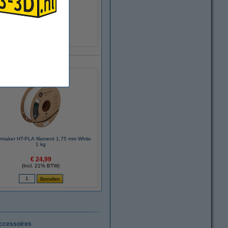
Ø 20,0 cm
Ø 5,5 cm
6,8 cm
± 140 gram
DFP16138
ymaker HT-PLA filament 1,75 mm White
1 kg
€ 24,99
(Incl. 21% BTW)
ccessoires