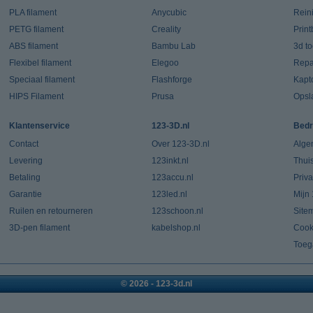
PLA filament
Anycubic
Rein
PETG filament
Creality
Prin
ABS filament
Bambu Lab
3d t
Flexibel filament
Elegoo
Repar
Speciaal filament
Flashforge
Kapt
HIPS Filament
Prusa
Opsl
Klantenservice
123-3D.nl
Bedr
Contact
Over 123-3D.nl
Alge
Levering
123inkt.nl
Thui
Betaling
123accu.nl
Priv
Garantie
123led.nl
Mijn
Ruilen en retourneren
123schoon.nl
Site
3D-pen filament
kabelshop.nl
Cook
Toeg
© 2026 - 123-3d.nl