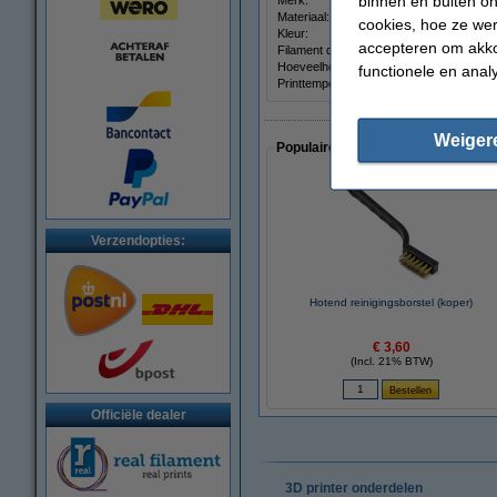
binnen en buiten on
Merk:
Materiaal:
cookies, hoe ze we
Kleur:
accepteren om akko
Filament diameter:
Hoeveelheid:
functionele en anal
Printtemperatuur:
Weiger
Populaire artikelen van klanten die
Verzendopties:
Hotend reinigingsborstel (koper)
€ 3,60
(Incl. 21% BTW)
Officiële dealer
3D printer onderdelen