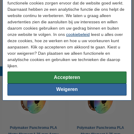
functionele cookies zorgen ervoor dat de website goed werkt.
Heated bed temp:
25 - 60 °C
Daarnaast hebben ze een analytische functie die ons helpt de
Spoel buitendiameter:
Ø 20,0 cm
website continu te verbeteren. We laten u graag alleen
advertenties zien die aansluiten bij uw interesses en willen
Spoel binnendiameter:
Ø 5,5 cm
daarom cookies gebruiken om uw gedrag binnen en buiten
Spoel breedte:
onze website te volgen. In ons
6,8 cm
cookiebeleid
leest u alles over
deze cookies, hoe ze werken en hoe u uw voorkeuren kunt
Ons Artikelnr:
DFP14487
aanpassen. Klik op accepteren om akkoord te gaan. Kiest u
voor weigeren? Dan plaatsen we alleen functionele en
analytische cookies en gebruiken we technieken die daarop
lijken.
Populaire producten
Accepteren
Weigeren
Polymaker Panchroma PLA
Polymaker Panchroma PLA