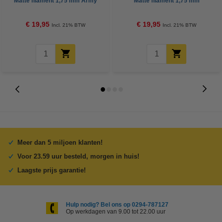
Matte filament 1,75 mm Army
Matte filament 1,75 mm
Beige 1 kg
Charcoal Black 1 kg
€ 19,95
€ 19,95
Incl. 21% BTW
Incl. 21% BTW
Meer dan 5 miljoen klanten!
Voor 23.59 uur besteld, morgen in huis!
Laagste prijs garantie!
Hulp nodig? Bel ons op 0294-787127
Op werkdagen van 9.00 tot 22.00 uur