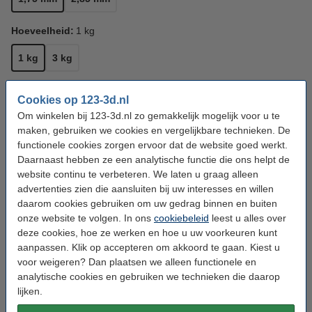
Hoeveelheid:
1 kg
1 kg
3 kg
Kleur:
Rood
Cookies op 123-3d.nl
Om winkelen bij 123-3d.nl zo gemakkelijk mogelijk voor u te
Rood
maken, gebruiken we cookies en vergelijkbare technieken. De
functionele cookies zorgen ervoor dat de website goed werkt.
Bekijk de specificaties en beschrijving
Daarnaast hebben ze een analytische functie die ons helpt de
Direct leverbaar
Nu bestellen is maandag in huis
website continu te verbeteren. We laten u graag alleen
advertenties zien die aansluiten bij uw interesses en willen
€ 22,50
Bestellen
daarom cookies gebruiken om uw gedrag binnen en buiten
onze website te volgen. In ons
cookiebeleid
leest u alles over
deze cookies, hoe ze werken en hoe u uw voorkeuren kunt
Voordeel pakket
aanpassen. Klik op accepteren om akkoord te gaan. Kiest u
123-3D Filament PLA Rood 1,75 mm 2-pack 1
voor weigeren? Dan plaatsen we alleen functionele en
kg
analytische cookies en gebruiken we technieken die daarop
€ 44,50
lijken.
123-3D Filament PLA Rood 1,75 mm 5-pack 1