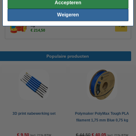
Accepteren
kg
€ 109,50
Weigeren
123-3D Filament PLA Rood 1,75 mm 10-pack 1
kg
€ 214,50
Populaire producten
3D print nabewerking set
Polymaker PolyMax Tough PLA
filament 1,75 mm Blue 0,75 kg
€ 9,50
€ 44,50
€ 40,05
Incl. 21% BTW
Incl. 21% BTW