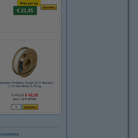
Prijs per kg
€ 21,45
lymaker PolyMax Tough PLA filament
1,75 mm White 0,75 kg
€ 44,50
€ 42,28
(Incl. 21% BTW)
ccessoires