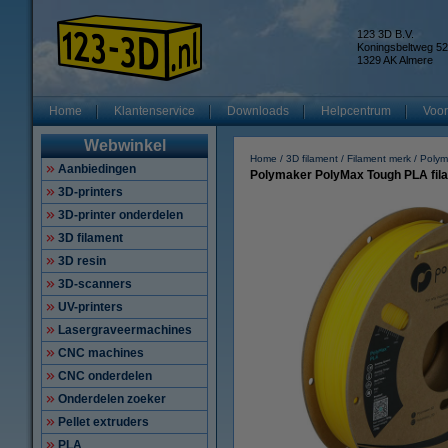
123 3D B.V.
Koningsbeltweg 52
1329 AK Almere
Home
Klantenservice
Downloads
Helpcentrum
Voor
Webwinkel
Home
3D filament
Filament merk
Polym
Aanbiedingen
Polymaker PolyMax Tough PLA fila
3D-printers
3D-printer onderdelen
3D filament
3D resin
3D-scanners
UV-printers
Lasergraveermachines
CNC machines
CNC onderdelen
Onderdelen zoeker
Pellet extruders
PLA