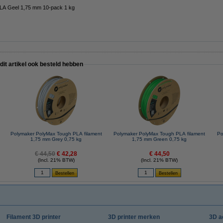
PLA Geel 1,75 mm 10-pack 1 kg
 dit artikel ook besteld hebben
Polymaker PolyMax Tough PLA filament
Polymaker PolyMax Tough PLA filament
Po
1,75 mm Grey 0,75 kg
1,75 mm Green 0,75 kg
€ 44,50
€ 42,28
€ 44,50
(Incl. 21% BTW)
(Incl. 21% BTW)
Filament 3D printer
3D printer merken
3D a