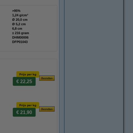
>95%
1,24 g/cm³
Ø 20,0 cm
Ø 5,2 cm
6,8 cm
± 216 gram
DHM00006
DFP01043
Prijs per kg
€ 22,25
Prijs per kg
€ 21,90