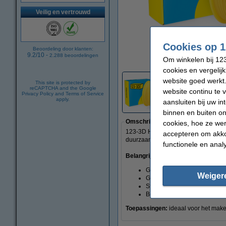
Veilig en vertrouwd
Cookies op 1
Beoordeling door klanten:
vergrote
9.2
/
10
-
2.288
beoordelingen
Om winkelen bij 123
cookies en vergelij
website goed werkt.
This site is protected by
reCAPTCHA and the Google
website continu te 
Privacy Policy
and
Terms of Service
apply.
aansluiten bij uw i
binnen en buiten on
Omschrijving
cookies, hoe ze we
123-3D Huismerk Filament PLA 1,75 m
accepteren om akko
duurzaamheid en stabiliteit, waardoo
functionele en anal
Belangrijkste kenmerken:
Gebruiksvriendelijk
Weiger
Geen krimp na afkoeling
Sterk, duurzaam, flexibel en sl
Bestaat uit biologisch afbree
Toepassingen:
ideaal voor het make