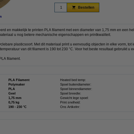
Bestellen
n
d en makkelijk te printen PLA filament met een diameter van 1,75 mm en een hel
 materiaal u nog betere mechanische eigenschappen en printkwaliteit.
clebare plasticsoort. Met dit materiaal print u eenvoudig objecten in elke vorm, tot i
emperatuur van dit filament is 190 tot 230 °C. Voor het beste resultaat gebruikt u 
PLA filament.
PLA Filament
Heated bed temp:
Polymaker
Spoel buitendiameter:
PLA
Spoel binnendiameter:
Geel
Spoel breedte:
1,75 mm
Gewicht lege spoel:
0,75 kg
Print snelheid:
190 - 230 °C
Ons Artikelnr: