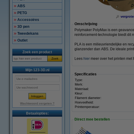
ABS
PETG
vergrote
Accessoires
Omschrijving
3D pen
Polymaker PolyMax is een geavanceer
Tweedekans
reinforcement-technologie biedt dit
Outlet
PLA is een milieuvriendelijke en recy
glanzender dan ABS. De ideale printt
Zoek een product
Lees
hier
meer over het printen met 
Zoek
Mijn 123-3D.nl
Specificaties
Type:
Merk:
Materiaal:
Kleur:
Filament diameter:
Hoeveelheid:
Wachtwoord vergeten ?
Printtemperatuur:
Betaalopties:
Direct mee bestellen