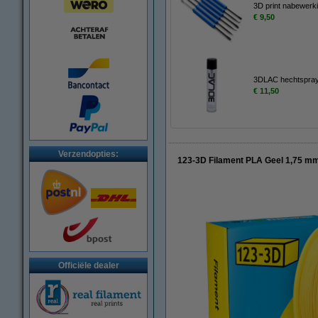
3D print nabewerki
€ 9,50
3DLAC hechtspray
€ 11,50
Verzendopties:
123-3D Filament PLA Geel 1,75 mm
Officiële dealer