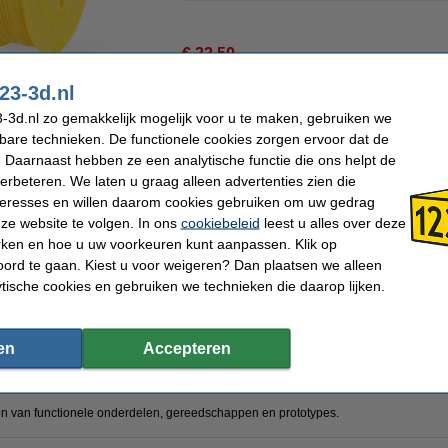
€ 22,50
€ 18,60 Excl. 21% BTW
23-3d.nl
Direct leverbaar
n
vergroten
-3d.nl zo gemakkelijk mogelijk voor u te maken, gebruiken we
Nu bestellen is maandag in huis
kbare technieken. De functionele cookies zorgen ervoor dat de
 Daarnaast hebben ze een analytische functie die ons helpt de
verbeteren. We laten u graag alleen advertenties zien die
Bestellen
nteresses en willen daarom cookies gebruiken om uw gedrag
ze website te volgen. In ons
cookiebeleid
leest u alles over deze
rken en hoe u uw voorkeuren kunt aanpassen. Klik op
m biedt een perfecte balans tussen gebruiksgemak en veelzijdigheid. Dit filament
ord te gaan. Kiest u voor weigeren? Dan plaatsen we alleen
r het ideaal is voor diverse 3D-printtoepassingen.
ytische cookies en gebruiken we technieken die daarop lijken.
en
Accepteren
ijtvast
kbare grondstoffen
n van functionele onderdelen, gereedschappen en prototypes.