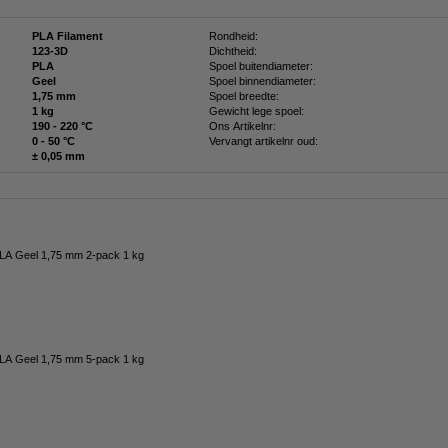
PLA Filament
Rondheid:
123-3D
Dichtheid:
PLA
Spoel buitendiameter:
Geel
Spoel binnendiameter:
1,75 mm
Spoel breedte:
1 kg
Gewicht lege spoel:
190 - 220 °C
Ons Artikelnr:
0 - 50 °C
Vervangt artikelnr oud:
± 0,05 mm
LA Geel 1,75 mm 2-pack 1 kg
LA Geel 1,75 mm 5-pack 1 kg