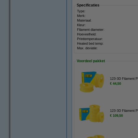
Specificaties
Type:
Merk:
Materiaal:
Kleur:
Filament diameter:
Hoeveelheid:
Printtemperatuur:
Heated bed temp:
Max. deviatie:
Voordeel pakket
123-3D Filament P
€ 44,50
123-3D Filament P
€ 109,50