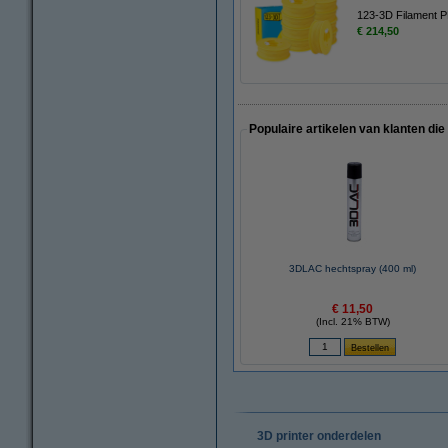
123-3D Filament 
€ 214,50
Populaire artikelen van klanten die
3DLAC hechtspray (400 ml)
€ 11,50
(Incl. 21% BTW)
3D printer onderdelen