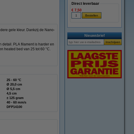
Direct leverbaar
€ 7,50
dere gele kleur. Dankzij de Nano-
Nieuwsbrief
n detail. PLA filament is harder en
een heated bed van 25 tot 60 °C.
25 - 60 °C
Ø 20,0 cm
Ø 5,5 cm
4,5 cm
± 125 gram
40 - 60 mm/s
DFP14100