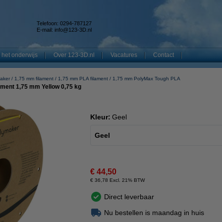
Telefoon: 0294-787127
E-mail:
info@123-3D.nl
 het onderwijs
Over 123-3D.nl
Vacatures
Contact
aker
1,75 mm filament
1,75 mm PLA filament
1,75 mm PolyMax Tough PLA
ment 1,75 mm Yellow 0,75 kg
Kleur:
Geel
Geel
€ 44,50
€ 36,78 Excl. 21% BTW
Direct leverbaar
Nu bestellen is maandag in huis