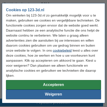
Spoel buitendiameter:
Ø 20,0 cm
Cookies op 123-3d.nl
Spoel binnendiameter:
Ø 5,5 cm
Om winkelen bij 123-3d.nl zo gemakkelijk mogelijk voor u te
Spoel breedte:
6,8 cm
maken, gebruiken we cookies en vergelijkbare technieken. De
functionele cookies zorgen ervoor dat de website goed werkt.
Gewicht lege spoel:
± 140 gram
Daarnaast hebben ze een analytische functie die ons helpt de
website continu te verbeteren. We laten u graag alleen
Print snelheid:
30 - 70 mm/s
advertenties zien die aansluiten bij uw interesses en willen
Ons Artikelnr:
DFP14150
daarom cookies gebruiken om uw gedrag binnen en buiten
onze website te volgen. In ons
cookiebeleid
leest u alles over
deze cookies, hoe ze werken en hoe u uw voorkeuren kunt
Ontdek de kwaliteit van 123-3D filament
aanpassen. Klik op accepteren om akkoord te gaan. Kiest u
Overweeg ons 123-3D huismerk filament en geniet van topkwaliteit
voor weigeren? Dan plaatsen we alleen functionele en
filament uit Europa.
analytische cookies en gebruiken we technieken die daarop
lijken.
123-3D Filament PLA Groen 1,75 mm 1 kg
€ 22,50
Accepteren
Weigeren
Populaire producten