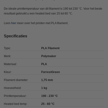
De ideale printtemperatuur van dit filament is 190 tot 230 °C. Voor het beste
resultaat gebruikt u een heated bed van 25 tot 60 °C.
Lees
hier
meer over het printen met PLA filament.
Specificaties
Type:
PLA Filament
Merk:
Polymaker
Materiaal:
PLA
Kleur:
ForrestGreen
Filament diameter:
1,75 mm
Hoeveelheid:
1 kg
Printtemperatuur:
190 - 230 °C
Heated bed temp:
25 - 60 °C