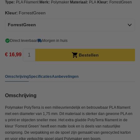
Type:
PLA Filament
Merk:
Polymaker
Materiaal:
PLA
Kleur:
ForrestGreen
Kleur:
ForrestGreen
ForrestGreen
Direct leverbaar
Morgen in huis
€ 16,99
Bestellen
Omschrijving
Specificaties
Aanbevelingen
Omschrijving
Polymaker PolyTerra is een milieuvriendelijk en betrouwbaar PLA filament
met een diameter van 1,75 mm. Dit materiaal is sterker dan gewone PLA en
u print er objecten sneller mee. Het extra gladde PolyTerra filament in de
kleur ‘Forrest Green’ heeft een matte look en is deels van natuurlijke
oorsprong. De verpakking en de spoel zijn gemaakt van gerecycled karton
en voor elke verkochte spoel plant Polymaker een boom.