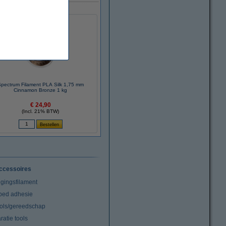
pectrum Filament PLA Silk 1,75 mm
Cinnamon Bronze 1 kg
€ 24,90
(Incl. 21% BTW)
ccessoires
igingsfilament
tbed adhesie
ools/gereedschap
atie tools