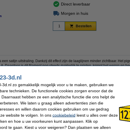
Direct leverbaar
Morgen in huis
n
vergroten
Bestellen
een satijn uitstraling. Dankzij dit effect zijn de laaglijnen minder zichtbaar. Het pi
aardoor is dit filament nog steeds makkelijk te printen, krimpt het weinig en hee
 Amethyst Violet en heeft 1 Kg op de spoel.
23-3d.nl
-3d.nl zo gemakkelijk mogelijk voor u te maken, gebruiken we
kbare technieken. De functionele cookies zorgen ervoor dat de
PLA Filament
Spoel buitendiameter:
Spectrum
Spoel binnendiameter:
 Daarnaast hebben ze een analytische functie die ons helpt de
PLA Satijn
Spoel breedte:
verbeteren. We laten u graag alleen advertenties zien die
Paars
Gewicht lege spoel:
nteresses en willen daarom cookies gebruiken om uw gedrag
1,75 mm
Print snelheid:
1 kg
Ons Artikelnr:
ze website te volgen. In ons
cookiebeleid
leest u alles over deze
210 - 240 °C
SDS EN:
rken en hoe u uw voorkeuren kunt aanpassen. Klik op
40 - 60 °C
TDS EN:
ord te gaan. Kiest u voor weigeren? Dan plaatsen we alleen