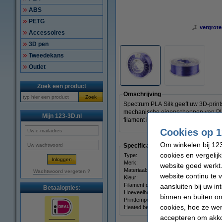
ABS
PETG
vergrote
Accessoires
3D pen
Tweedekans
Outlet
Zoek een product
Omschrijving
Zoek
Spectrum PLA Silk geeft uw 3D-prints 
mechanische eigenschappen van PLA. D
Mijn 123-3D.nl
filament is 1,75 mm, komt in de kleur
Cookies op 1
Om winkelen bij 123
Specificaties
cookies en vergelij
Type:
Merk:
website goed werkt.
Materiaal:
Wachtwoord vergeten ?
website continu te 
Kleur:
Filament diameter:
aansluiten bij uw i
Betaalopties:
Hoeveelheid:
binnen en buiten on
Printtemperatuur:
cookies, hoe ze we
Heated bed temp:
accepteren om akko