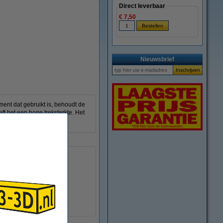
Direct leverbaar
€ 7,50
Nieuwsbrief
gment dat gebruikt is, behoudt de
ft het een hoge treksterkte. Het
Ø 20,0 cm
Ø 5,2 cm
6,7 cm
± 250 gram
40 - 110 mm/s
DFS10065
Download
Download