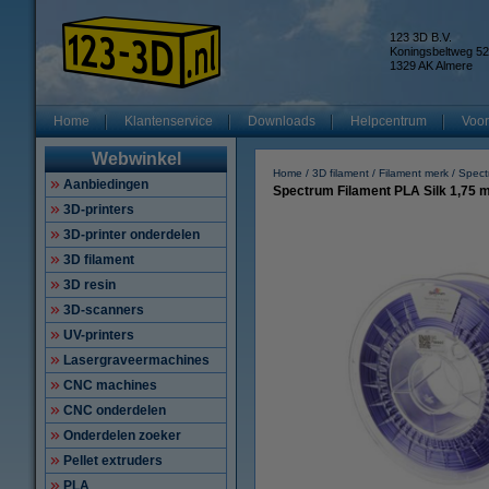
123 3D B.V.
Koningsbeltweg 52
1329 AK Almere
Home
Klantenservice
Downloads
Helpcentrum
Voor
Webwinkel
Home
3D filament
Filament merk
Spect
Aanbiedingen
Spectrum Filament PLA Silk 1,75 
3D-printers
3D-printer onderdelen
3D filament
3D resin
3D-scanners
UV-printers
Lasergraveermachines
CNC machines
CNC onderdelen
Onderdelen zoeker
Pellet extruders
PLA