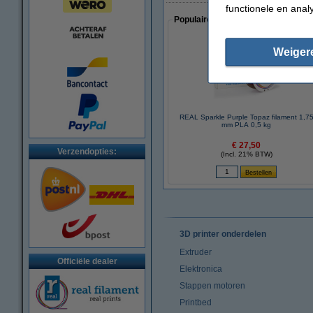
functionele en anal
Populaire artikelen van klanten die
Weiger
REAL Sparkle Purple Topaz filament 1,7
mm PLA 0,5 kg
€ 27,50
Verzendopties:
(Incl. 21% BTW)
3D printer onderdelen
Extruder
Officiële dealer
Elektronica
Stappen motoren
Printbed