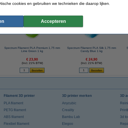
ytische cookies en gebruiken we technieken die daarop lijken.
 dit artikel ook besteld hebben
en
Accepteren
5
Spectrum Filament PLA Premium 1,75 mm
Spectrum Filament PLA Silk 1,75 mm
S
Lime Green 1 kg
Candy Blue 1 kg
€ 23,90
€ 24,90
(Incl. 21% BTW)
(Incl. 21% BTW)
Filament 3D printer
3D printer merken
3D a
PLA filament
Anycubic
Rein
PETG filament
Creality
Prin
ABS filament
Bambu Lab
3d t
Flexibel filament
Elegoo
Repar