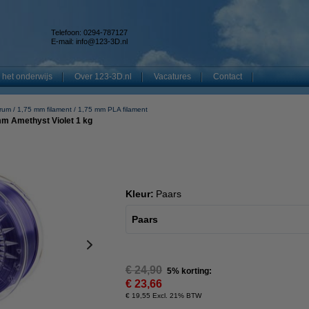
Telefoon: 0294-787127
E-mail:
info@123-3D.nl
 het onderwijs
Over 123-3D.nl
Vacatures
Contact
rum
1,75 mm filament
1,75 mm PLA filament
mm Amethyst Violet 1 kg
Kleur:
Paars
Paars
€ 24,90
5% korting:
€ 23,66
€ 19,55 Excl. 21% BTW