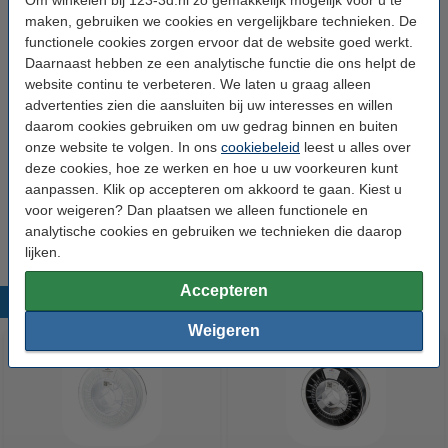
Om winkelen bij 123-3d.nl zo gemakkelijk mogelijk voor u te
Spoel binnendiameter:
Ø 5,2 cm
maken, gebruiken we cookies en vergelijkbare technieken. De
functionele cookies zorgen ervoor dat de website goed werkt.
Spoel breedte:
6,7 cm
Daarnaast hebben ze een analytische functie die ons helpt de
Gewicht lege spoel:
± 250 gram
website continu te verbeteren. We laten u graag alleen
advertenties zien die aansluiten bij uw interesses en willen
Print snelheid:
40 - 110 mm/s
daarom cookies gebruiken om uw gedrag binnen en buiten
Ons Artikelnr:
DFS10071
onze website te volgen. In ons
cookiebeleid
leest u alles over
deze cookies, hoe ze werken en hoe u uw voorkeuren kunt
SDS EN:
Download
aanpassen. Klik op accepteren om akkoord te gaan. Kiest u
voor weigeren? Dan plaatsen we alleen functionele en
TDS EN:
Download
analytische cookies en gebruiken we technieken die daarop
lijken.
Accepteren
Populaire producten
Weigeren